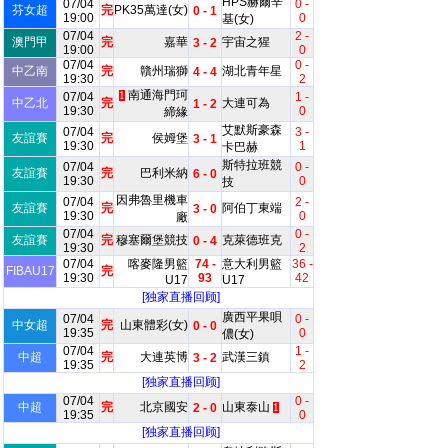
HPS赫爾辛
07/04
0 -
芬女超
完
PK35萬達(女)
0 - 1
19:00
0
基(女)
07/04
2 -
澳門甲
完
嘉華
宇宙之猩
3 - 2
19:00
0
07/04
0 -
中乙南
完
贛州瑞獅
湖北青年星
4 - 4
19:30
2
南通海門珂
07/04
1
1 -
中乙北
完
大連可為
1 - 2
19:30
0
締緣
艾默斯豪森
07/04
3 -
友誼賽
完
侯姆堡
3 - 1
19:30
1
卡巴赫
斯特拉班競
07/04
0 -
友誼賽
完
巴利米納
6 - 0
19:30
0
技
因弗魯里機車
07/04
2 -
友誼賽
完
阿伯丁東端
3 - 0
19:30
0
廠
07/04
0 -
友誼賽
完
穆塞爾堡競技
克萊德班克
0 - 4
19:30
2
07/04
喀麥隆男籃
74 -
意大利男籃
36 -
FIBAU17
完
19:30
93
42
U17
U17
[独家直播回顾]
廣西平果唄
07/04
0 -
中女超
完
山東體彩(女)
0 - 0
19:35
0
儂(女)
07/04
1 -
中超
完
大連英博
武漢三鎮
3 - 2
19:35
2
[独家直播回顾]
07/04
0 -
中超
完
北京國安
山東泰山
2 - 0
1
19:35
0
[独家直播回顾]