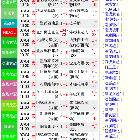
07/04
2 -
澳維青甲
完
3 - 3
[
澳塔女
]
10:15
1
斯U23
聯U23
[
NBASL
]
格萊諾基騎士
金保羅夫獅
07/04
2 -
澳塔女
完
3 - 0
[
南澳女後
]
10:15
0
(女)
聯(女)
[
南澳後超
]
07/04
1 -
友誼賽
完
聖荷西地震
提華納
1 - 2
[
南澳後乙
]
10:30
2
[
南澳後甲
]
07/04
104 -
57 -
完
金州勇士金色
洛杉磯湖人
NBASL
10:30
72
33
[
澳維國超
]
地鐵之星(女)
西托任比卡
07/04
1 -
[
澳首國青
]
南澳女後
完
4 - 3
10:30
0
(後備)
拉(女)(後備)
[
澳塔超
]
07/04
藍沃里林弗洛
埃爾特姆
1 -
[
澳昆超1
]
澳維青甲
完
2 - 5
10:30
2
U23
U23
[
澳昆國青
]
墨爾本勝利
07/04
1 -
[
西澳女超
]
澳維女超
完
波克海爾(女)
1 - 5
10:30
3
(青年)(女)
[
日五足
]
阿德萊得城
帕拉山騎士
07/04
0 -
[
澳維超2
]
南澳後超
完
1 - 0
10:45
0
(後備)
(後備)
[
澳維超1
]
07/04
0 -
[
澳威超
]
查塔姆盃
完
梅爾維勒聯
木槿花海岸
0 - 1
11:00
0
[
南澳超
]
度尼丁城皇家
07/04
0 -
[
澳昆女超1
]
查塔姆盃
完
羊絨工業
0 - 9
11:00
4
隊
[
澳首國超
]
阿德萊德泰坦
錫福德流浪
07/04
1 -
[
南澳甲
]
南澳後乙
完
5 - 1
11:00
0
(後備)
(後備)
[
澳威甲
]
斯圖特獅子
普雷福特(後
07/04
2 -
[
俄女盃
]
南澳後超
完
4 - 1
11:00
1
(後備)
備)
[
澳昆國超
]
07/04
墨爾本城
1 -
[
西澳超
]
澳維青
完
阿東那U23
1 - 2
11:00
2
U23
[
紐國聯北
]
阿德萊德藍鷹
南阿德萊得
07/04
1 -
[
澳威乙
]
南澳後甲
完
1 - 2
11:15
0
(後備)
黑豹(後備)