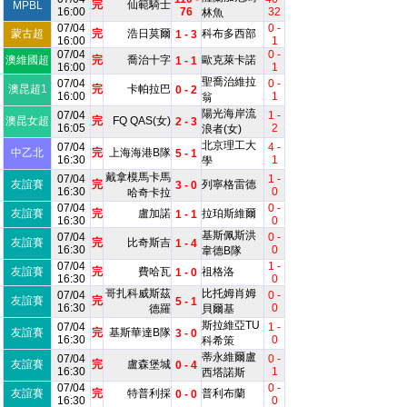
完
仙範騎士
MPBL
16:00
76
32
林魚
07/04
0 -
蒙古超
完
浩日莫爾
科布多西部
1 - 3
16:00
1
07/04
0 -
澳維國超
完
喬治十字
歐克萊卡諾
1 - 1
16:00
1
聖喬治維拉
07/04
0 -
澳昆超1
完
卡帕拉巴
0 - 2
16:00
1
翁
陽光海岸流
07/04
1 -
澳昆女超
完
FQ QAS(女)
2 - 3
16:05
2
浪者(女)
北京理工大
07/04
4 -
中乙北
完
上海海港B隊
5 - 1
16:30
1
學
戴拿模馬卡馬
07/04
1 -
友誼賽
完
列寧格雷德
3 - 0
16:30
0
哈奇卡拉
07/04
0 -
友誼賽
完
盧加諾
拉珀斯維爾
1 - 1
16:30
0
基斯佩斯洪
07/04
0 -
友誼賽
完
比奇斯吉
1 - 4
16:30
0
韋德B隊
07/04
1 -
友誼賽
完
費哈瓦
祖格洛
1 - 0
16:30
0
哥扎科威斯茲
比托姆肖姆
07/04
0 -
友誼賽
完
5 - 1
16:30
0
德羅
貝爾基
斯拉維亞TU
07/04
1 -
友誼賽
完
基斯華達B隊
3 - 0
16:30
0
科希策
蒂永維爾盧
07/04
0 -
友誼賽
完
盧森堡城
0 - 4
16:30
1
西塔諾斯
07/04
0 -
友誼賽
完
特普利採
普利布蘭
0 - 0
16:30
0