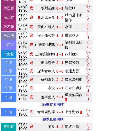
1 - 5
18:30
2
07/04
0 -
韓乙聯
完
坡州前線
龍仁FC
0 - 1
18:30
0
城南足球俱
07/04
1 -
韓乙聯
完
水原三星
1 - 0
1
18:30
0
樂部
07/04
1 -
韓乙聯
完
安山小綠人
水原
1 - 3
18:30
0
07/04
1 -
中乙南
完
廣州蒲公英
廣東銘途
1 - 2
19:00
1
蘭州隴原競
07/04
2 -
中乙北
完
山東泰山B隊
3 - 1
19:00
0
技
07/04
0 -
中女超
完
上海盛麗(女)
四川(女)
1 - 1
19:00
0
07/04
0 -
中甲
完
陝西聯合
無錫吳鉤
2 - 1
19:00
0
07/04
0 -
中甲
完
深圳青年人
南通支雲
0 - 0
19:00
0
07/04
0 -
中甲
完
蘇州東吳
廣東廣州豹
2 - 2
19:00
0
07/04
0 -
中甲
完
寧波
石家庄功夫
2 - 1
19:00
1
07/04
重慶銅梁龍
0 -
中超
完
遼寧鐵人
3 - 1
19:00
1
1
[独家直播回顾]
07/04
0 -
中超
完
青島西海岸
上海海港
2 - 1
1
19:00
0
[独家直播回顾]
07/04
1 -
友誼賽
完
奧斯
前進之鷹
1 - 4
19:00
4