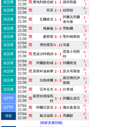
07/04
1 -
友誼賽
完
奧地利維也納
德布勒森
1 - 1
21:00
1
07/04
0 -
友誼賽
完
班高
紐因頓
2 - 1
21:00
1
阿爾克馬爾
07/04
1 -
友誼賽
完
瓦爾維克
1 - 1
21:00
1
青年隊
07/04
1 -
友誼賽
完
梅赫倫
勞帕爾
3 - 0
21:00
0
07/04
0 -
友誼賽
完
蒙察斯
聖約翰斯頓
0 - 3
21:00
2
07/04
0 -
友誼賽
完
博特羅普
埃森
0 - 11
21:00
7
普魯士明斯
07/04
0 -
友誼賽
完
恩桌治特賴訥
0 - 1
21:00
1
特
07/04
1 -
友誼賽
完
阿爾默勒城
特爾斯達
2 - 1
21:00
1
07/04
0 -
友誼賽
完
莫斯科迪納摩
諾夫哥羅德
2 - 1
21:00
1
羅切弗托伊
07/04
0 -
友誼賽
完
拉路維爾
0 - 3
21:00
3
斯聯
07/04
3 -
友誼賽
完
亞布岳夫
白青城
4 - 1
21:00
0
薩普哈德瑞馬
07/04
2 -
也門甲
完
阿爾比達亞
3 - 1
21:00
0
特
07/04
0 -
也門甲
完
阿爾亞莫克
撒拉曼葛伐
2 - 1
21:00
1
07/04
0 -
瑞超
完
戴戈福斯
馬爾默
0 - 1
21:00
0
[独家直播回顾]