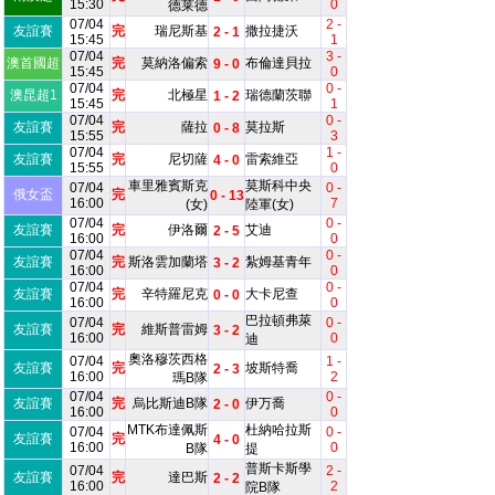
15:30
0
德莱德
07/04
2 -
友誼賽
完
瑞尼斯基
撒拉捷沃
2 - 1
15:45
1
07/04
3 -
澳首國超
完
莫納洛偏索
布倫達貝拉
9 - 0
15:45
0
07/04
0 -
澳昆超1
完
北極星
瑞德蘭茨聯
1 - 2
15:45
1
07/04
0 -
友誼賽
完
薩拉
莫拉斯
0 - 8
15:55
3
07/04
1 -
友誼賽
完
尼切薩
雷索維亞
4 - 0
15:55
0
車里雅賓斯克
莫斯科中央
07/04
0 -
俄女盃
完
0 - 13
16:00
7
(女)
陸軍(女)
07/04
0 -
友誼賽
完
伊洛爾
艾迪
2 - 5
16:00
0
07/04
0 -
友誼賽
完
斯洛雲加蘭塔
紮姆基青年
3 - 2
16:00
0
07/04
0 -
友誼賽
完
辛特羅尼克
大卡尼查
0 - 0
16:00
0
巴拉頓弗萊
07/04
0 -
友誼賽
完
維斯普雷姆
3 - 2
16:00
0
迪
奧洛穆茨西格
07/04
1 -
友誼賽
完
坡斯特喬
2 - 3
16:00
2
瑪B隊
07/04
0 -
友誼賽
完
烏比斯迪B隊
伊万喬
2 - 0
16:00
0
MTK布達佩斯
杜納哈拉斯
07/04
0 -
友誼賽
完
4 - 0
16:00
0
B隊
提
普斯卡斯學
07/04
2 -
友誼賽
完
達巴斯
2 - 2
16:00
2
院B隊