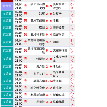
21:00
0
諾夫哥羅德
莫斯科斯巴
07/04
0 -
俄女盃
完
0 - 9
21:00
5
(女)
達(女)
07/04
2 -
友誼賽
完
路賓
沙斯辛
2 - 0
21:00
0
07/04
0 -
友誼賽
完
費恩瓦爾德
希根
0 - 6
21:00
3
07/04
2 -
友誼賽
完
巴登
慕特登茲
2 - 3
21:00
2
07/04
0 -
友誼賽
完
夏維科韋斯
漢密爾頓
0 - 4
21:00
2
拉瑟格倫格倫
07/04
3 -
友誼賽
完
加迪
3 - 1
21:00
0
凱恩
奧洛穆茨西格
07/04
0 -
友誼賽
完
克羅梅瑞茲
5 - 1
21:00
0
瑪
艾比安士特
07/04
2 -
友誼賽
完
特蘭特
2 - 0
21:00
0
寧
07/04
1 -
友誼賽
完
奧丹斯
希勒勒
2 - 0
21:00
0
07/04
馬來西亞
0 -
友誼賽
完
印尼U17
1 - 1
21:00
0
U17
07/04
0 -
友誼賽
完
莫斯布倫
曼海姆
0 - 14
21:00
0
07/04
0 -
友誼賽
完
科化體育會
班克斯
2 - 2
21:00
0
07/04
0 -
友誼賽
完
利馬華迪聯
沃倫點城
4 - 1
21:00
0
07/04
2 -
友誼賽
完
度德垃
格倫托蘭
3 - 3
21:00
1