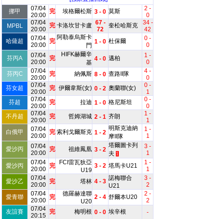
07/04
2 -
挪甲
完
埃格爾松斯
莫斯
3 - 0
20:00
0
07/04
67 -
34 -
完
卡洛坎甘卡盧
奎松哈斯克
MPBL
20:00
72
42
阿勒泰烏斯卡
07/04
0 -
哈薩超
完
杜保爾
1 - 0
20:00
0
門
HIFK赫爾辛
07/04
1 -
芬丙A
完
邁柏
4 - 0
20:00
0
基
07/04
4 -
芬丙C
完
納佩斯
查路II隊
8 - 0
20:00
0
07/04
0 -
芬女超
完
伊爾韋斯(女)
奧蘭聯(女)
0 - 2
20:00
1
07/04
0 -
芬超
完
拉迪
格尼斯坦
1 - 0
20:00
0
07/04
1 -
不丹超
完
哲姆湖城
齐朗
2 - 1
20:00
1
明斯克迪納
07/04
1 -
白俄甲
完
索利戈爾斯克
1 - 2
20:00
1
摩II隊
塔爾圖卡列
07/04
3 -
愛沙丙
完
祖維鳳凰
3 - 2
20:00
1
夫
1
07/04
FCI雷瓦狄亞
1 -
愛沙丙
完
3 - 2
塔馬卡U21
20:00
1
U19
07/04
諾梅聯合
3 -
愛沙乙
完
塔林
4 - 3
20:00
2
U21
07/04
德羅赫達聯
2 -
愛青聯
完
2 - 4
舒爾本U20
20:00
2
U20
07/04
友誼賽
完
梅明根
埃辛根
0 - 0
-
20:15