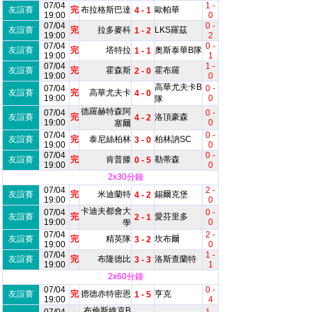
07/04
1 -
友誼賽
完
布拉格斯巴達
歐帕華
4 - 1
19:00
0
07/04
0 -
友誼賽
完
拉多麥科
LKS羅茲
1 - 2
19:00
2
07/04
0 -
友誼賽
完
塔特拉
奧斯泰華B隊
1 - 1
19:00
1
07/04
1 -
友誼賽
完
霍森斯
霍布羅
2 - 0
19:00
0
高華尤夫卡B
07/04
0 -
友誼賽
完
高華尤夫卡
4 - 0
19:00
0
隊
德羅赫特森阿
07/04
0 -
友誼賽
完
洛頂豪森
4 - 2
19:00
0
塞爾
07/04
0 -
友誼賽
完
泰尼絲柏林
柏林訥SC
3 - 0
19:00
0
07/04
0 -
友誼賽
完
肯普滕
勒蒂森
0 - 5
19:00
0
2x30分鐘
07/04
2 -
友誼賽
完
米迪蘭特
錫爾克堡
4 - 2
19:00
0
卡迪夫都會大
07/04
0 -
友誼賽
完
愛芬里多
2 - 1
19:00
0
學
07/04
2 -
友誼賽
完
精英隊
坎布爾
3 - 2
19:00
0
07/04
1 -
友誼賽
完
布隆德比
洛斯查蘭特
3 - 3
19:00
1
2x60分鐘
07/04
0 -
友誼賽
完
摁德赤特密恩
亨克
1 - 5
19:00
4
布倫斯維克B