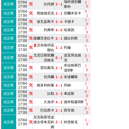
瑞科德別爾
07/04
1 -
友誼賽
完
比托姆
3 - 1
17:00
0
斯科
07/04
0 -
友誼賽
完
斯維德尼克
切爾米安卡
2 - 1
17:00
1
07/04
1 -
友誼賽
完
波瓦茲斯卡
卡德卡
3 - 0
17:00
0
07/04
1 -
友誼賽
完
列弗寧
哈萊因
4 - 0
17:00
0
07/04
1 -
友誼賽
完
薩爾茨堡紅牛
薩比利斯
2 - 1
17:00
0
沃布熱伊諾
07/04
1
1 -
友誼賽
完
托倫
1 - 2
17:00
1
聯合
尤尼亞斯凱爾
波貢馬佐維
07/04
0 -
友誼賽
完
0 - 1
17:00
1
涅維采
克
布拉格斯巴
07/04
1 -
友誼賽
完
賀拉戴克
2 - 1
17:00
0
達B隊
07/04
0 -
友誼賽
完
切貝爾
布達爾斯
1 - 2
17:00
1
07/04
2 -
友誼賽
完
維多利科隆
邦納
4 - 1
17:00
1
07/04
0 -
友誼賽
完
比勒
車諾斯
3 - 3
17:00
0
07/04
0 -
友誼賽
完
久洛伊
德布勒森B隊
4 - 2
17:00
0
07/04
0 -
友誼賽
完
巴拉西卡
西甘德
2 - 1
17:00
0
尼克勒霍塔波
07/04
1 -
友誼賽
完
德夫塔奇尼科
2 - 1
特里耐克
17:00
0
姆