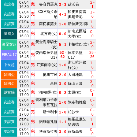
07/04
2 -
友誼賽
完
魯容貝羅克
茲沃倫
3 - 3
16:30
1
CSM斯拉蒂
帕皮斯提雷
07/04
1 -
友誼賽
完
4 - 1
16:30
0
納
奧爾登尼
07/04
1 -
友誼賽
完
羅切霍茹夫
斯拉斯克II隊
1 - 0
16:30
0
新南威爾斯
07/04
0 -
澳威女
完
北方虎(女)
0 - 0
16:30
0
大學(女)
黃金海岸騎士
07/04
2 -
澳昆女超
完
卡帕拉巴(女)
5 - 1
16:30
0
(女)
07/04
委內瑞拉男籃
52 -
日本男籃
29 -
FIBAU17
完
16:45
62
36
U17
U17
浙江杭州銀
07/04
1 -
中女超
完
江蘇南京(女)
1 - 0
17:00
0
行(女)
07/04
1 -
韓國盃
完
抱川市民
大田地鐵
2 - 0
17:00
0
07/04
2 -
韓國盃
完
昌原
錦山人參
3 - 0
17:00
0
07/04
0 -
越女錦
完
河内II隊(女)
太原(女)
0 - 2
17:00
1
普利塔力卡蒂
07/04
0 -
友誼賽
完
敦布勒維察
1 - 0
17:00
0
米甚瓦拉
07/04
0 -
友誼賽
完
斯卡利卡
柏沙卡
1 - 0
17:00
0
格羅茲尼艾
07/04
1 -
友誼賽
完
諾維帕扎爾
1 - 1
17:00
1
哈邁德
07/04
0 -
友誼賽
完
博萊斯拉夫
薛斯高夫
3 - 0
17:00
0