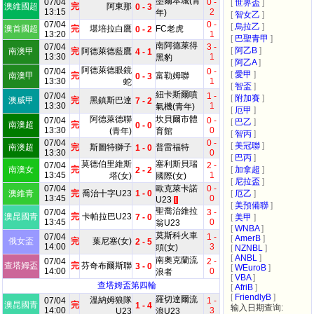
墨爾本城(青
07/04
0 -
[
世界盃
]
澳維國超
完
阿東那
0 - 3
13:15
2
年)
[
智女乙
]
07/04
0 -
[
烏拉乙
]
澳首國超
完
堪培拉白鷹
FC老虎
0 - 2
13:20
1
[
巴聖青甲
]
南阿德萊得
07/04
3 -
[
阿乙B
]
南澳甲
完
阿德萊德藍鷹
4 - 1
13:30
1
黑豹
[
阿乙A
]
阿德萊德眼鏡
07/04
0 -
[
愛甲
]
南澳甲
完
富勒姆聯
0 - 3
13:30
1
蛇
[
智盃
]
紐卡斯爾噴
07/04
1 -
[
附加賽
]
澳威甲
完
黑鎮斯巴達
7 - 2
13:30
1
氣機(青年)
[
厄甲
]
阿德萊德聯
坎貝爾市體
07/04
0 -
[
巴乙
]
南澳超
完
0 - 0
13:30
0
(青年)
育館
[
智丙
]
07/04
0 -
[
美冠聯
]
南澳超
完
斯圖特獅子
普雷福特
1 - 0
13:30
0
[
巴丙
]
莫德伯里維斯
塞利斯貝瑞
07/04
2 -
南澳女
完
[
加拿超
]
2 - 2
13:45
1
塔(女)
國際(女)
[
尼拉盃
]
07/04
歐克萊卡諾
0 -
澳維青
完
喬治十字U23
1 - 0
[
厄乙
]
13:45
0
U23
1
[
美預備聯
]
聖喬治維拉
07/04
3 -
澳昆國青
完
卡帕拉巴U23
7 - 0
[
美甲
]
13:45
0
翁U23
[
WNBA
]
莫斯科火車
07/04
1 -
[
AmerB
]
俄女盃
完
葉尼塞(女)
2 - 5
14:00
3
頭(女)
[
NZNBL
]
[
ANBL
]
南奧克蘭流
07/04
2 -
查塔姆盃
完
芬奇布爾斯聯
3 - 0
[
WEuroB
]
14:00
0
浪者
[
VBA
]
查塔姆盃第四輪
[
AfriB
]
[
FriendlyB
]
羅切達爾流
溫納姆狼隊
07/04
1 -
澳昆國青
完
1 - 4
输入日期查询:
14:00
3
U23
浪U23