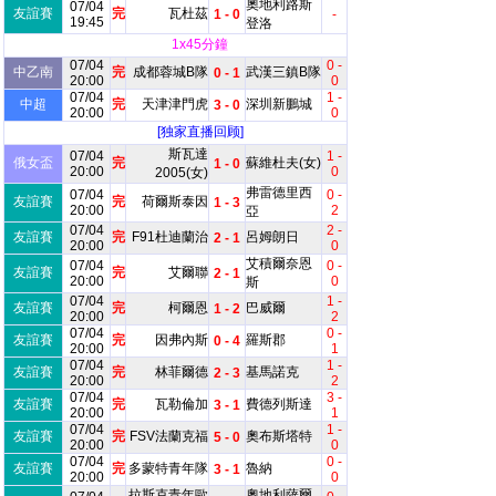
奧地利路斯
07/04
友誼賽
完
瓦杜茲
1 - 0
-
19:45
登洛
1x45分鐘
07/04
0 -
中乙南
完
成都蓉城B隊
武漢三鎮B隊
0 - 1
20:00
0
07/04
1 -
中超
完
天津津門虎
深圳新鵬城
3 - 0
20:00
0
[独家直播回顾]
斯瓦達
07/04
1 -
俄女盃
完
蘇維杜夫(女)
1 - 0
20:00
0
2005(女)
弗雷德里西
07/04
0 -
友誼賽
完
荷爾斯泰因
1 - 3
20:00
2
亞
07/04
2 -
友誼賽
完
F91杜迪蘭治
呂姆朗日
2 - 1
20:00
0
艾積爾奈恩
07/04
0 -
友誼賽
完
艾爾聯
2 - 1
20:00
0
斯
07/04
1 -
友誼賽
完
柯爾恩
巴威爾
1 - 2
20:00
2
07/04
0 -
友誼賽
完
因弗內斯
羅斯郡
0 - 4
20:00
1
07/04
1 -
友誼賽
完
林菲爾德
基馬諾克
2 - 3
20:00
2
07/04
3 -
友誼賽
完
瓦勒倫加
費德列斯達
3 - 1
20:00
1
07/04
1 -
友誼賽
完
FSV法蘭克福
奧布斯塔特
5 - 0
20:00
0
07/04
0 -
友誼賽
完
多蒙特青年隊
魯納
3 - 1
20:00
0
拉斯克青年歐
奧地利薩爾