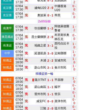
友誼賽
完
頓克奎
瓦朗謝訥
0 - 2
17:30
2
07/04
中國香港
0 -
友誼賽
完
緬甸U20
2 - 0
17:30
0
U20
07/04
0 -
友誼賽
完
奧波萊
蒂黑
0 - 1
17:30
0
2x60分鐘
阿德萊德襲
07/04
1 -
南澳甲
完
坎伯蘭聯
1 - 2
17:30
2
擊者
布里斯班奧
07/04
0 -
澳昆國超
完
昆士蘭獅隊
2 - 0
17:30
0
林匹克
西托任比卡
07/04
1 -
南澳超
完
地鐵之星
3 - 1
17:45
0
拉
07/04
1 -
中甲
完
延邊龍鼎
定南贛聯
3 - 0
18:00
0
07/04
1 -
韓國盃
完
木浦
安城市民
2 - 2
18:00
0
07/04
1 -
韓國盃
完
蔚山市民
春川市民
2 - 1
18:00
0
韓國盃第一輪
07/04
1 -
韓國盃
完
陽川TNT
平昌聯
1 - 1
1
18:00
0
07/04
0 -
韓國盃
完
蔚山南區
楊平
1 - 1
18:00
0
07/04
0 -
韓國盃
完
晉州市民
世宗
1 - 1
18:00
1
07/04
0 -
韓國盃
完
咸安FC
唐津市民
0 - 0
18:00
0
07/04
0 -
韓國盃
完
江陵
堤川市民
2 - 0