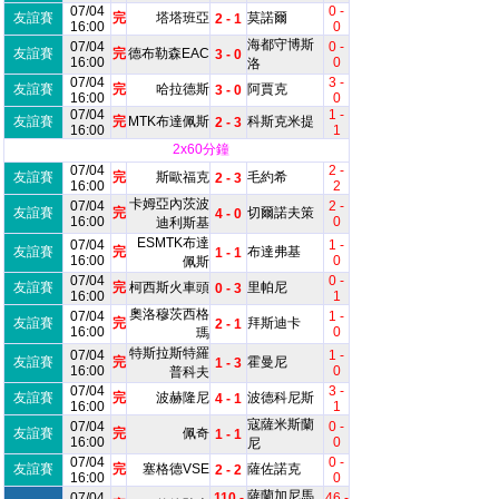
07/04
0 -
友誼賽
完
塔塔班亞
莫諾爾
2 - 1
16:00
0
海都守博斯
07/04
0 -
友誼賽
完
德布勒森EAC
3 - 0
16:00
0
洛
07/04
3 -
友誼賽
完
哈拉德斯
阿賈克
3 - 0
16:00
0
07/04
1 -
友誼賽
完
MTK布達佩斯
科斯克米提
2 - 3
16:00
1
2x60分鐘
07/04
2 -
友誼賽
完
斯歐福克
毛約希
2 - 3
16:00
2
卡姆亞內茨波
07/04
2 -
友誼賽
完
切爾諾夫策
4 - 0
16:00
0
迪利斯基
ESMTK布達
07/04
1 -
友誼賽
完
布達弗基
1 - 1
16:00
0
佩斯
07/04
0 -
友誼賽
完
柯西斯火車頭
里帕尼
0 - 3
16:00
1
奧洛穆茨西格
07/04
1 -
友誼賽
完
拜斯迪卡
2 - 1
16:00
0
瑪
特斯拉斯特羅
07/04
1 -
友誼賽
完
霍曼尼
1 - 3
16:00
0
普科夫
07/04
3 -
友誼賽
完
波赫隆尼
波德科尼斯
4 - 1
16:00
1
寇薩米斯蘭
07/04
0 -
友誼賽
完
佩奇
1 - 1
16:00
0
尼
07/04
0 -
友誼賽
完
塞格德VSE
薩佐諾克
2 - 2
16:00
0
薩蘭加尼馬
07/04
110 -
46 -