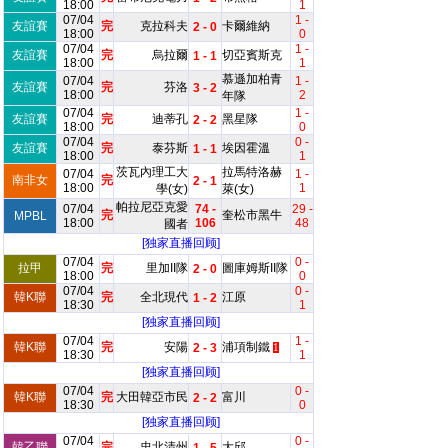
18:00
1
07/04
1 -
友誼賽
完
克拉科夫
卡爾維納
2 - 0
18:00
0
07/04
1 -
友誼賽
完
烏拉爾
切亞賓斯克
1 - 1
18:00
1
慕遜加柏青
07/04
1 -
友誼賽
完
芬洛
3 - 2
18:00
2
年隊
07/04
1 -
友誼賽
完
迪蒂孔
黑星隊
2 - 2
18:00
0
07/04
0 -
友誼賽
完
泰芬斯
埃因霍溫
1 - 1
18:00
1
茨瓦內理工大
拉馬特洛赫
07/04
1 -
南非女
完
2 - 1
18:00
1
學(女)
萊(女)
帕拉尼亞克愛
07/04
74 -
29 -
完
奎松市黑牛
MPBL
18:00
106
48
國者
[独家直播回顾]
07/04
0 -
拉甲
完
里加II隊
圖庫姆斯II隊
2 - 0
18:00
0
07/04
0 -
韓K聯
完
全北現代
江原
1 - 2
18:30
1
[独家直播回顾]
07/04
1 -
韓K聯
完
安陽
浦項制鐵
2 - 3
1
18:30
1
[独家直播回顾]
07/04
0 -
韓K聯
完
大田韓亞市民
富川
2 - 2
18:30
0
[独家直播回顾]
07/04
0 -
韓乙聯
完
忠北清州
大邱