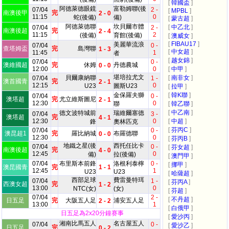
[
韓國盃
]
阿德萊德眼鏡
富勒姆聯(後
07/04
2 -
[
MPBL
]
南澳後甲
完
2 - 0
11:15
0
蛇(後備)
備)
[
蒙古超
]
阿德萊德聯
坎貝爾市體
[
中乙北
]
07/04
2 -
南澳後超
完
2 - 4
11:15
2
(後備)
育館(後備)
[
澳威女
]
[
FIBAU17
]
美麗華流浪
07/04
0 -
查塔姆盃
完
島灣聯
1 - 3
[
中女超
]
11:45
1
者
[
越女錦
]
07/04
0 -
澳維國超
完
休姆
丹德農城
0 - 0
12:00
0
[
中甲
]
堪培拉尤文
貝爾康納聯
[
南非女
]
07/04
1 -
澳首國青
完
2 - 1
12:15
0
U23
圖斯U23
[
拉甲
]
金保羅夫獅
[
韓K聯
]
07/04
0 -
澳塔超
完
尤立維斯圖尼
2 - 1
12:30
0
聯
[
韓乙聯
]
[
中乙南
]
德文波特城前
瑞維爾塞德
07/04
3 -
澳塔超
完
4 - 1
12:30
0
[
中超
]
鋒
奧林匹克
[
芬丙C
]
07/04
0 -
澳昆超1
完
羅比納城
布羅德聯
0 - 0
12:30
0
[
芬丙B
]
地鐵之星(後
西托任比卡
07/04
0 -
[
芬女超
]
南澳後超
完
4 - 0
12:45
0
備)
拉(後備)
[
澳門甲
]
07/04
布里斯本前鋒
洛根利泰檸
0 -
[
挪甲
]
澳昆國青
完
1 - 1
12:45
1
U23
U23
[
哈薩超
]
西部足球
費雷曼特珥
07/04
1 -
[
芬丙A
]
西澳女超
完
1 - 2
13:00
0
NTC(女)
(女)
[
芬超
]
07/04
2 -
[
不丹超
]
日五足
完
大阪五人足
浦安五人足
2 - 2
13:00
1
[
白俄甲
]
日五足為2x20分鐘赛事
[
愛沙丙
]
湘南比馬五人
名古屋五人
07/04
0 -
[
愛沙乙
]
日五足
完
0 - 2