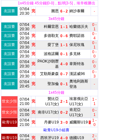
1x45分鐘 45分鐘[0-0]，點球[3-5]，埃辛根勝出
07/04
友誼賽
完
圖恩
納沙泰爾
6 - 2
-
20:30
3x45分鐘
07/04
0 -
友誼賽
完
科爾雷恩
哈蘭德沃夫
1 - 1
20:30
1
07/04
0 -
友誼賽
完
多德勒支
費耶諾德
0 - 6
20:30
4
07/04
0 -
友誼賽
完
愛丁堡
保尼玫瑰
1 - 1
20:30
1
07/04
0 -
友誼賽
完
波格諾爾
多克林
0 - 1
20:30
0
PAOK沙朗歷
07/04
0 -
友誼賽
完
韋斯特洛
4 - 0
20:30
0
基
07/04
0 -
友誼賽
完
艾勒斯豪森
漢諾威96
0 - 7
20:30
3
奧地利路斯
07/04
友誼賽
完
聖加倫
0 - 1
-
20:45
登洛
1x45分鐘
贊比亞
埃塞俄比亞
07/04
1 -
世女少預
完
2 - 1
21:00
1
U17(女)
U17(女)
肯尼亞
07/04
0 -
世女少預
完
南非U17(女)
0 - 2
21:00
1
U17(女)
07/04
1 -
歐青U19
完
丹麥U19
威爾斯U19
3 - 0
1
21:00
0
歐青U19小組賽
07/04
2 -
歐青U19
完
西班牙U19
德國U19
4 - 0