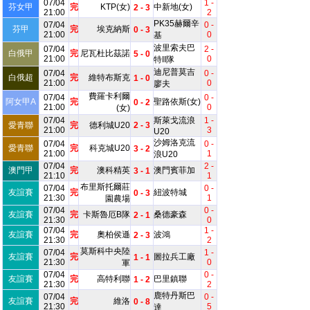
07/04
1 -
芬女甲
完
KTP(女)
中新地(女)
2 - 3
21:00
2
PK35赫爾辛
07/04
0 -
芬甲
完
埃克納斯
0 - 3
21:00
0
基
波里索夫巴
07/04
2 -
白俄甲
完
尼瓦杜比茲諾
5 - 0
21:00
0
特II隊
迪尼普莫吉
07/04
0 -
白俄超
完
維特布斯克
1 - 0
21:00
0
廖夫
費羅卡利爾
07/04
0 -
阿女甲A
完
聖路依斯(女)
0 - 2
21:00
0
(女)
07/04
斯萊戈流浪
1 -
愛青聯
完
德利城U20
2 - 3
21:00
3
U20
沙姆洛克流
07/04
0 -
愛青聯
完
科克城U20
3 - 2
21:00
1
浪U20
07/04
2 -
澳門甲
完
澳科精英
澳門賓菲加
3 - 1
21:10
1
布里斯托爾莊
07/04
0 -
友誼賽
完
紐波特城
0 - 3
21:30
1
園農場
07/04
0 -
友誼賽
完
卡斯魯厄B隊
桑德豪森
2 - 1
21:30
0
07/04
1 -
友誼賽
完
奧柏侯遜
波鴻
2 - 3
21:30
2
莫斯科中央陸
07/04
1 -
友誼賽
完
圖拉兵工廠
1 - 1
21:30
0
軍
07/04
0 -
友誼賽
完
高特利聯
巴里鎮聯
1 - 2
21:30
2
鹿特丹斯巴
07/04
0 -
友誼賽
完
維洛
0 - 8
21:30
5
達