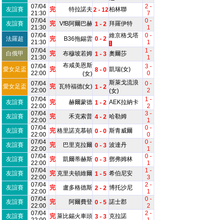
07/04
2 -
友誼賽
完
特拉諾夫
柏林聯
2 - 12
21:30
7
07/04
0 -
友誼賽
完
VfB阿爾巴赫
拜羅伊特
1 - 2
21:30
1
07/04
維京格戈塔
0 -
法羅超
完
B36拖錫雲
0 - 2
21:30
1
1
07/04
1 -
白俄甲
完
布穆坡若姆
奧爾莎
1 - 3
21:30
1
布咸美恩斯
07/04
3 -
愛女足盃
完
凱瑞(女)
8 - 0
22:00
0
(女)
斯萊戈流浪
07/04
0 -
愛女足盃
完
瓦特福德(女)
1 - 2
22:00
2
(女)
07/04
1 -
友誼賽
完
赫爾蒙德
AEK拉納卡
1 - 2
22:00
2
07/04
3 -
友誼賽
完
禾克索普
哈勒姆
4 - 2
22:00
1
07/04
0 -
友誼賽
完
格里諾克慕頓
斯青威爾
0 - 0
22:00
0
07/04
0 -
友誼賽
完
巴里克拉爾
波達丹
0 - 3
22:00
1
07/04
0 -
友誼賽
完
凱爾蒂赫斯
鄧弗姆林
0 - 3
22:00
1
07/04
1 -
友誼賽
完
克里夫頓維爾
希伯尼安
1 - 5
22:00
3
07/04
2 -
友誼賽
完
盧多格德斯
博托沙尼
2 - 2
22:00
1
07/04
0 -
友誼賽
完
阿爾費登
諾士郡
0 - 5
22:00
2
07/04
2 -
友誼賽
完
萊比錫火車頭
克拉諾
3 - 3