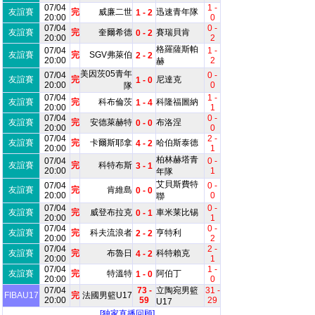
07/04
1 -
友誼賽
完
威廉二世
迅速青年隊
1 - 2
20:00
0
07/04
0 -
友誼賽
完
奎爾希德
賽瑞貝肯
0 - 2
20:00
2
格羅薩斯帕
07/04
1 -
友誼賽
完
SGV弗萊伯
2 - 2
20:00
2
赫
美因茨05青年
07/04
0 -
友誼賽
完
尼達克
1 - 0
20:00
0
隊
07/04
1 -
友誼賽
完
科布倫茨
科隆福圖納
1 - 4
20:00
1
07/04
0 -
友誼賽
完
安德萊赫特
布洛涅
0 - 0
20:00
0
07/04
2 -
友誼賽
完
卡爾斯耶拿
哈伯斯泰德
4 - 2
20:00
1
柏林赫塔青
07/04
0 -
友誼賽
完
科特布斯
3 - 1
20:00
1
年隊
艾貝斯費特
07/04
0 -
友誼賽
完
肯維島
0 - 0
20:00
0
聯
07/04
0 -
友誼賽
完
威登布拉克
車米莱比锡
0 - 1
20:00
1
07/04
0 -
友誼賽
完
科夫流浪者
亨特利
2 - 2
20:00
2
07/04
2 -
友誼賽
完
布魯日
科特賴克
4 - 2
20:00
1
07/04
1 -
友誼賽
完
特溫特
阿伯丁
1 - 0
20:00
0
07/04
73 -
立陶宛男籃
31 -
FIBAU17
完
法國男籃U17
20:00
59
29
U17
[独家直播回顾]