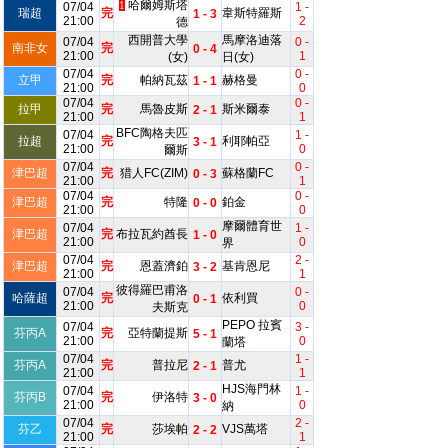
哈爾姆斯塔
07/04
1
1 -
瑞超
完
韋斯特羅斯
1 - 3
21:00
2
德
西開普大學
馬摩洛迪落
07/04
0 -
南非女
完
0 - 4
21:00
1
(女)
日(女)
07/04
0 -
立甲
完
帕納瓦茲
赫格曼
1 - 1
21:00
0
07/04
0 -
拉甲
完
馬魯皮斯
斯米爾泰
2 - 1
21:00
1
BFC陶格夫匹
07/04
1 -
拉超
完
利耶帕亞
3 - 1
21:00
0
爾斯
07/04
0 -
津巴超
完
猎人FC(ZIM)
蘇格蘭FC
0 - 3
21:00
1
07/04
0 -
津巴超
完
特隆
鉑金
0 - 0
21:00
0
摩爾體育世
07/04
1 -
津巴超
完
布拉瓦約酋長
1 - 0
21:00
0
界
07/04
2 -
津巴超
完
恩蓋濟鉑
基肯恩尼
3 - 2
21:00
1
彼得羅巴甫洛
07/04
0 -
哈薩超
完
依利買
0 - 1
21:00
0
夫斯克
PEPO 拉賓
07/04
3 -
芬丙A
完
亞特蘭提斯
5 - 1
21:00
0
蘭塔
07/04
1 -
芬丙A
完
普拉尼
普尤
2 - 1
21:00
1
HJS海門林
07/04
1 -
芬丙B
完
伊洛特
3 - 0
21:00
0
納
07/04
2 -
芬乙
完
莎埃帕
VJS萬塔
2 - 2
21:00
1