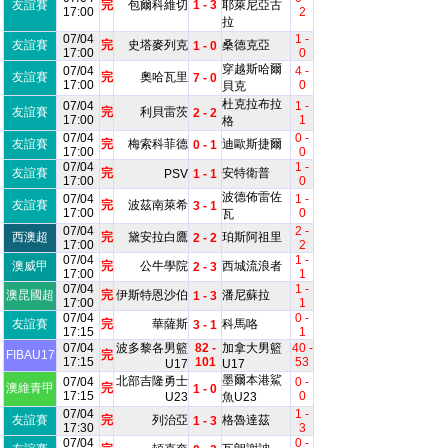
友誼賽
完
包爾科維切
1 - 3
耶萊尼亞古
17:00
2
拉
07/04
1 -
友誼賽
完
史塔麥列克
桑德克亞
1 - 0
17:00
0
穿越斯哈爾
07/04
4 -
友誼賽
完
奧哈瓦里
7 - 0
17:00
0
貝克
杜克拉布拉
07/04
1 -
友誼賽
完
利貝雷茨
2 - 2
17:00
1
格
07/04
0 -
友誼賽
完
梅索科菲德
迪歐斯捷爾
0 - 1
17:00
0
07/04
1 -
友誼賽
完
安特衛普
PSV
1 - 1
17:00
0
波德佈雷佐
07/04
1 -
友誼賽
完
波茲南萊希
3 - 1
17:00
0
瓦
07/04
2 -
西澳超
完
黛安拉白鷹
珀斯阿祖里
2 - 2
17:00
2
07/04
1 -
澳威甲
完
公牛學院
西城流浪者
2 - 3
17:00
1
07/04
1 -
澳昆國超
完
伊斯特恩沙伯
潘尼蘇拉
1 - 3
17:00
1
07/04
0 -
友誼賽
完
華薩斯
科馬咯
3 - 1
17:15
1
07/04
波多黎各男籃
82 -
加拿大男籃
40 -
FIBAU17
完
17:15
101
53
U17
U17
墨爾本港鯊
北部吉隆勇士
07/04
0 -
澳維青甲
完
1 - 0
17:15
0
U23
魚U23
07/04
1 -
友誼賽
完
列治亞
格魯達茲
1 - 3
17:30
3
07/04
0 -