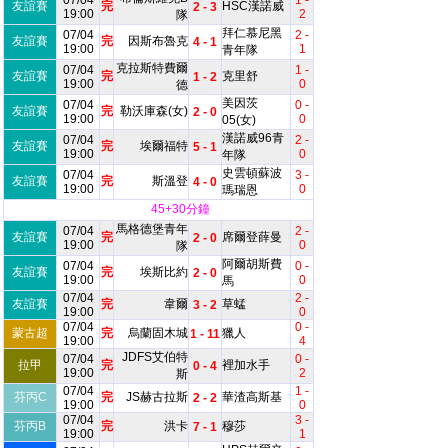
07/04
1 -
友誼賽
完
HSC漢諾威
2 - 3
19:00
2
隊
拜仁慕尼黑
07/04
2 -
友誼賽
完
因斯布魯克
4 - 1
19:00
1
青年隊
克拉斯特費爾
07/04
1 -
友誼賽
完
克里舒
1 - 2
19:00
0
德
美因茨
07/04
0 -
友誼賽
完
勒沃庫森(女)
2 - 0
19:00
0
05(女)
漢諾威96青
07/04
2 -
友誼賽
完
埃爾福特
5 - 1
19:00
0
年隊
史雲頓蘇波
07/04
3 -
友誼賽
完
斯溫登
4 - 0
19:00
0
瑪瑞恩
45+30分鐘
馬格德堡青年
07/04
2 -
友誼賽
完
席爾登薛曼
2 - 0
19:00
0
隊
阿爾胡斯費
07/04
0 -
友誼賽
完
埃斯比約
2 - 0
19:00
0
馬
07/04
2 -
友誼賽
完
韋爾
草蜢
3 - 2
19:00
0
07/04
0 -
蒙古超
完
烏蘭固木城
獵人
1 - 11
19:00
4
JDFS艾伯特
07/04
0 -
拉甲
完
裡加水手
0 - 4
19:00
2
斯
07/04
1 -
芬丙C
完
JS赫古拉斯
華渣高斯基
2 - 2
19:00
0
07/04
3 -
芬丙B
完
洪卡
穆莎
7 - 1
19:00
1