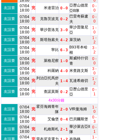
18:00
0
亞歷山德里
07/04
0 -
友誼賽
完
米達雷治
0 - 0
18:00
0
亞B隊
巴雷奇蘇盧
07/04
0 -
友誼賽
完
克魯茨波克
0 - 2
18:00
0
夫
華沙普隆尼
07/04
1 -
友誼賽
完
華沙普洛克
3 - 0
18:00
0
亞
07/04
1 -
友誼賽
完
斯塔熱索夫
萊茨納
4 - 2
18:00
2
B93哥本哈
07/04
3 -
友誼賽
完
寧比
6 - 3
18:00
2
根
斯威特什切
07/04
0 -
友誼賽
完
萊格尼察
1 - 0
18:00
0
青
07/04
3 -
友誼賽
完
科羅納
米查路文斯
4 - 0
18:00
0
列治亞托馬舒
07/04
1 -
友誼賽
完
瓦達希維切
1 - 4
18:00
2
夫
亞歷山德里
07/04
0 -
友誼賽
完
查諾莫斯
0 - 2
18:00
1
亞
4x30分鐘
霍芬海姆青年
07/04
1 -
友誼賽
完
VfR曼海姆
2 - 0
18:00
0
隊
07/04
0 -
友誼賽
完
艾倫堡
巴貝爾斯堡
0 - 4
18:00
3
華沙萊吉亞II
07/04
0 -
友誼賽
完
札維斯札
2 - 1
18:00
1
隊
07/04
1 -
友誼賽
完
雷布尼克電力
布熱格
1 - 2