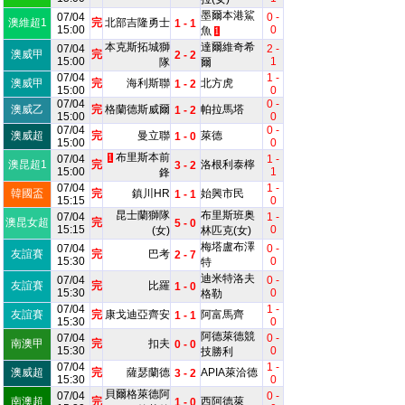
墨爾本港鯊
07/04
0 -
澳維超1
完
北部吉隆勇士
1 - 1
15:00
0
魚
1
本克斯拓城獅
達爾維奇希
07/04
2 -
澳威甲
完
2 - 2
15:00
1
隊
爾
07/04
1 -
澳威甲
完
海利斯聯
北方虎
1 - 2
15:00
0
07/04
0 -
澳威乙
完
格蘭德斯威爾
帕拉馬塔
1 - 2
15:00
0
07/04
0 -
澳威超
完
曼立聯
萊德
1 - 0
15:00
0
布里斯本前
07/04
1
1 -
澳昆超1
完
洛根利泰檸
3 - 2
15:00
1
鋒
07/04
1 -
韓國盃
完
鎮川HR
始興市民
1 - 1
15:15
0
昆士蘭獅隊
布里斯班奥
07/04
1 -
澳昆女超
完
5 - 0
15:15
0
(女)
林匹克(女)
梅塔盧布澤
07/04
0 -
友誼賽
完
巴考
2 - 7
15:30
0
特
迪米特洛夫
07/04
0 -
友誼賽
完
比羅
1 - 0
15:30
0
格勒
07/04
1 -
友誼賽
完
康戈迪亞齊安
阿富馬齊
1 - 1
15:30
0
阿德萊德競
07/04
0 -
南澳甲
完
扣夫
0 - 0
15:30
0
技勝利
07/04
1 -
澳威超
完
薩瑟蘭德
APIA萊洽德
3 - 2
15:30
0
貝爾格萊德阿
07/04
0 -
南澳超
完
西阿德萊
1 - 0