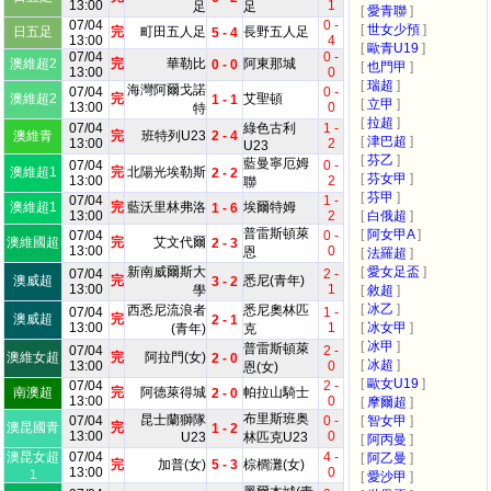
13:00
1
足
足
[
愛青聯
]
07/04
0 -
[
世女少預
]
日五足
完
町田五人足
長野五人足
5 - 4
13:00
4
[
歐青U19
]
07/04
0 -
澳維超2
完
華勒比
阿東那城
0 - 0
[
也門甲
]
13:00
0
[
瑞超
]
海灣阿爾戈諾
07/04
0 -
澳維超2
完
艾聖頓
1 - 1
[
立甲
]
13:00
0
特
[
拉超
]
07/04
綠色古利
1 -
澳維青
完
班特列U23
2 - 4
[
津巴超
]
13:00
2
U23
[
芬乙
]
藍曼寧厄姆
07/04
0 -
澳維超1
完
北陽光埃勒斯
2 - 2
[
芬女甲
]
13:00
2
聯
[
芬甲
]
07/04
1 -
澳維超1
完
藍沃里林弗洛
埃爾特姆
1 - 6
13:00
2
[
白俄超
]
普雷斯頓萊
[
阿女甲A
]
07/04
0 -
澳維國超
完
艾文代爾
2 - 3
13:00
0
恩
[
法羅超
]
新南威爾斯大
[
愛女足盃
]
07/04
2 -
澳威超
完
悉尼(青年)
3 - 2
13:00
1
學
[
敘超
]
[
冰乙
]
西悉尼流浪者
悉尼奧林匹
07/04
1 -
澳威超
完
2 - 1
13:00
1
[
冰女甲
]
(青年)
克
[
冰甲
]
普雷斯頓萊
07/04
2 -
澳維女超
完
阿拉門(女)
2 - 0
[
冰超
]
13:00
0
恩(女)
[
歐女U19
]
07/04
2 -
南澳超
完
阿德萊得城
帕拉山騎士
2 - 0
13:00
0
[
摩爾超
]
布里斯班奥
昆士蘭獅隊
07/04
0 -
[
智女甲
]
澳昆國青
完
1 - 2
13:00
0
U23
林匹克U23
[
阿丙曼
]
澳昆女超
07/04
4 -
[
阿乙曼
]
完
加普(女)
5 - 3
棕櫚灘(女)
13:00
0
1
[
愛沙甲
]