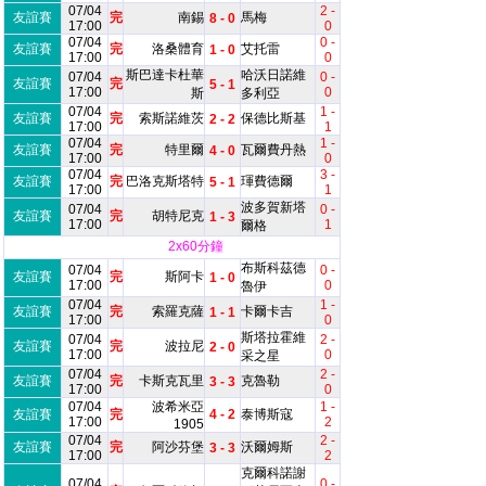
07/04
2 -
友誼賽
完
南錫
馬梅
8 - 0
17:00
0
07/04
0 -
友誼賽
完
洛桑體育
艾托雷
1 - 0
17:00
0
斯巴達卡杜華
哈沃日諾維
07/04
0 -
友誼賽
完
5 - 1
17:00
0
斯
多利亞
07/04
1 -
友誼賽
完
索斯諾維茨
保德比斯基
2 - 2
17:00
1
07/04
1 -
友誼賽
完
特里爾
瓦爾費丹熱
4 - 0
17:00
0
07/04
3 -
友誼賽
完
巴洛克斯塔特
琿費德爾
5 - 1
17:00
1
波多賀新塔
07/04
0 -
友誼賽
完
胡特尼克
1 - 3
17:00
1
爾格
2x60分鐘
布斯科茲德
07/04
0 -
友誼賽
完
斯阿卡
1 - 0
17:00
0
魯伊
07/04
1 -
友誼賽
完
索羅克薩
卡爾卡吉
1 - 1
17:00
0
斯塔拉霍維
07/04
2 -
友誼賽
完
波拉尼
2 - 0
17:00
0
采之星
07/04
2 -
友誼賽
完
卡斯克瓦里
克魯勒
3 - 3
17:00
0
07/04
波希米亞
1 -
友誼賽
完
4 - 2
泰博斯寇
17:00
2
1905
07/04
2 -
友誼賽
完
阿沙芬堡
沃爾姆斯
3 - 3
17:00
2
克爾科諾謝
07/04
0 -