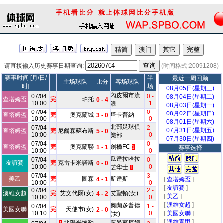
请直接输入历史赛事日期查询:
(时间格式:20091208)
赛事时间 [月/日/
半
最近一周回顾
主场球队
比分
客场球队
时]
场
08月05日(星期三)
內皮爾市流
07/04
0 -
08月04日(星期二)
查塔姆盃
完
珀托
0 - 4
10:00
1
浪
08月03日(星期一)
07/04
0 -
08月02日(星期日)
查塔姆盃
完
奧克蘭城
塔卡普納
3 - 0
10:00
0
08月01日(星期六)
北部足球俱
07/04
2 -
07月31日(星期五)
查塔姆盃
完
尼爾森蘇布斯
5 - 0
10:00
0
樂部
07月30日(星期四)
07/04
0 -
查塔姆盃
完
奧克蘭聯
劍橋FC
1 - 1
1
赛事选择
10:00
0
瓜達拉哈拉
07/04
0 -
友誼賽
完
克雷卡米諾斯
0 - 0
10:00
0
芝华士
1
07/04
3 -
美乙
完
圖森
斯達斯
4 - 1
[
查塔姆盃
]
10:00
0
[
友誼賽
]
07/04
2 -
澳維女超
完
艾文代爾(女)
艾聖頓(女)
4 - 2
[
美乙
]
10:00
0
[
澳維女超
]
奧蘭多普德
07/04
1 -
美國女聯
完
天使市(女)
2 - 0
10:10
0
[
美國女聯
]
(女)
[
澳維青甲
]
北陽光埃勒
藍曼寧厄姆
1