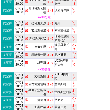
07/04
0 -
友誼賽
完
1 - 4
20:00
3
歐
斯堡
葛瑞福斯瓦爾
07/04
0 -
友誼賽
完
漢堡青年隊
1 - 1
20:00
0
德
4x30分鐘
07/04
0 -
友誼賽
完
拉科渥太尔
海牙
1 - 5
20:00
2
07/04
0 -
友誼賽
完
艾姆斯伯里
索爾茲伯里
0 - 7
20:00
3
瑞科德別爾
07/04
0 -
友誼賽
完
斯拉斯克(女)
1 - 0
20:00
0
斯科(女)
漢莎羅斯托
07/04
0 -
友誼賽
完
庫倫伯恩
0 - 12
20:00
6
克
07/04
2 -
友誼賽
完
科隆青年隊
恩格爾斯
3 - 1
20:00
1
UCSA塔拉
07/04
0 -
友誼賽
完
維勒斯
3 - 0
20:00
0
西夫卡
4x30分鐘
KFUM奧斯
07/04
1 -
友誼賽
完
文德斯爾
2 - 0
20:00
0
陸
07/04
1 -
友誼賽
完
因戈爾施塔特
艾希斯特
2 - 0
20:00
0
維爾茨堡踢球
07/04
2 -
友誼賽
完
雷根斯堡B隊
3 - 0
20:00
0
者
07/04
0 -
友誼賽
完
捷德魯
路比克
0 - 2
20:00
2
07/04
2 -
友誼賽
完
安斯巴赫
霍倫巴克
4 - 0
20:00
0