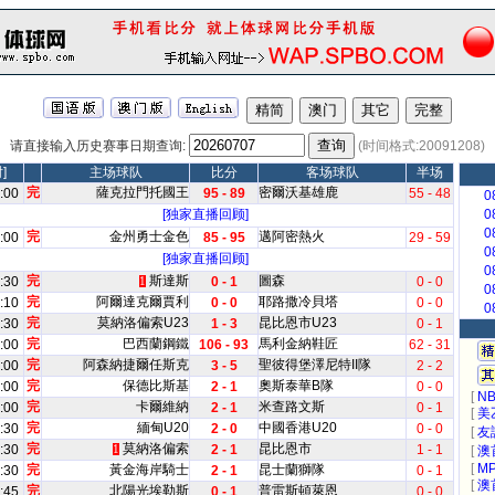
请直接输入历史赛事日期查询:
(时间格式:20091208)
]
主场球队
比分
客场球队
半场
完
薩克拉門托國王
密爾沃基雄鹿
:00
95 - 89
55 - 48
0
[独家直播回顾]
0
0
完
金州勇士金色
邁阿密熱火
:00
85 - 95
29 - 59
0
[独家直播回顾]
0
完
斯達斯
圖森
:30
0 - 1
0 - 0
1
0
完
阿爾達克爾賈利
耶路撒冷貝塔
:10
0 - 0
0 - 0
0
完
莫納洛偏索U23
昆比恩市U23
:30
1 - 3
0 - 1
完
巴西蘭鋼鐵
馬利金納鞋匠
:00
106 - 93
62 - 31
完
阿森納捷爾任斯克
聖彼得堡澤尼特II隊
:00
3 - 5
2 - 2
完
保德比斯基
奧斯泰華B隊
:00
2 - 1
0 - 0
[
NB
完
卡爾維納
米查路文斯
:00
2 - 1
0 - 1
[
美
完
緬甸U20
中國香港U20
:30
2 - 0
0 - 0
[
友
完
莫納洛偏索
昆比恩市
:30
2 - 1
1 - 1
1
[
澳
[
M
完
黃金海岸騎士
昆士蘭獅隊
:30
2 - 1
0 - 1
[
澳
完
北陽光埃勒斯
普雷斯頓萊恩
:45
0 - 1
0 - 0