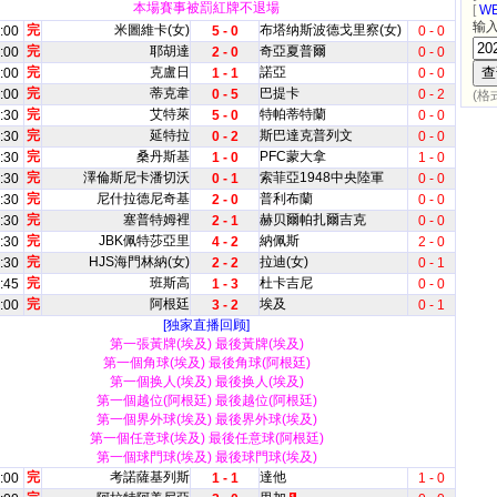
本場賽事被罰紅牌不退場
[
WE
输入
完
米圖維卡(女)
布塔纳斯波德戈里察(女)
:00
5 - 0
0 - 0
完
耶胡達
奇亞夏普爾
:00
2 - 0
0 - 0
完
克盧日
諾亞
:00
1 - 1
0 - 0
完
蒂克韋
巴提卡
:00
0 - 5
0 - 2
(格式
完
艾特萊
特帕蒂特蘭
:30
5 - 0
0 - 0
完
延特拉
斯巴達克普列文
:30
0 - 2
0 - 0
完
桑丹斯基
PFC蒙大拿
:30
1 - 0
1 - 0
完
澤倫斯尼卡潘切沃
索菲亞1948中央陸軍
:30
0 - 1
0 - 0
完
尼什拉德尼奇基
普利布蘭
:30
2 - 0
0 - 0
完
塞普特姆裡
赫贝爾帕扎爾吉克
:30
2 - 1
0 - 0
完
JBK佩特莎亞里
納佩斯
:30
4 - 2
2 - 0
完
HJS海門林納(女)
拉迪(女)
:30
2 - 2
0 - 1
完
班斯高
杜卡吉尼
:45
1 - 3
0 - 0
完
阿根廷
埃及
:00
3 - 2
0 - 1
[独家直播回顾]
第一張黃牌(埃及) 最後黃牌(埃及)
第一個角球(埃及) 最後角球(阿根廷)
第一個换人(埃及) 最後换人(埃及)
第一個越位(阿根廷) 最後越位(阿根廷)
第一個界外球(埃及) 最後界外球(埃及)
第一個任意球(埃及) 最後任意球(阿根廷)
第一個球門球(埃及) 最後球門球(埃及)
完
考諾薩基列斯
達他
:00
1 - 1
1 - 0