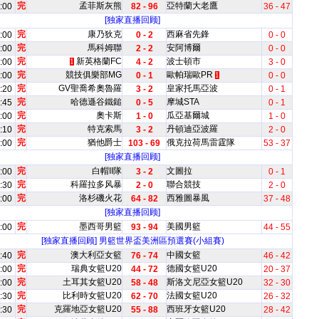
完
孟菲斯灰熊
亞特蘭大老鷹
:00
82 - 96
36 - 47
[独家直播回顾]
完
康乃狄克
西麻省先鋒
:00
0 - 2
0 - 0
完
馬科姆聯
安阿博爾
:00
2 - 2
0 - 0
完
新英格蘭FC
波士頓市
:00
4 - 2
3 - 0
1
完
競技俱樂部MG
歐帕瑞歐PR
:00
0 - 1
0 - 0
1
完
GV聖喬希奧魯羅
皇家托馬亞波
:20
3 - 2
0 - 1
完
哈德遜谷鐵鎚
摩城STA
:45
0 - 5
0 - 1
完
奧卡斯
瓜亞基爾城
:00
1 - 0
1 - 0
完
特克索馬
丹頓迪亞波羅
:10
3 - 2
2 - 0
完
猶他爵士
俄克拉荷馬雷霆隊
:00
103 - 69
53 - 37
[独家直播回顾]
完
白帽II隊
文圖拉
:00
3 - 2
0 - 1
完
科羅拉多风暴
聯合競技
:30
2 - 0
2 - 0
完
洛杉磯火花
西雅圖暴風
:00
64 - 82
37 - 48
[独家直播回顾]
完
墨西哥男籃
美國男籃
:00
93 - 94
44 - 55
[独家直播回顾]
男籃世界盃美洲區預選賽(小組賽)
完
澳大利亞女籃
中國女籃
:40
76 - 74
46 - 42
完
瑞典女籃U20
德國女籃U20
:00
44 - 72
20 - 37
完
土耳其女籃U20
斯洛文尼亞女籃U20
:00
58 - 48
32 - 30
完
比利時女籃U20
法國女籃U20
:30
62 - 70
26 - 32
完
克羅地亞女籃U20
西班牙女籃U20
:30
55 - 88
28 - 42