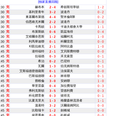
[独家直播回顾]
完
赫布本
希頓斯坦寧頓
:30
2 - 4
1 - 2
完
基利里青年
波達丹
:30
3 - 2
0 - 2
完
東基爾布萊德
聖米倫B隊
:30
4 - 4
0 - 2
完
伯恩維尤米爾
波達丹
:30
2 - 2
0 - 0
完
卡馬頓
卡迪夫都會大學
:30
1 - 3
1 - 1
完
布萊斯鎮
凱茲海得
:30
0 - 6
0 - 4
完
艾積爾奈恩斯
福爾柯克
:30
1 - 2
1 - 0
完
利馬華迪聯
科爾雷恩
:30
0 - 1
0 - 0
完
KI凱拉維克
阿特比森
:45
2 - 1
1 - 0
完
達特福特
艾貝斯費特聯
:45
2 - 1
0 - 0
完
拉福德
禾克索普
:45
0 - 3
0 - 1
完
希治
巴尼特
:45
0 - 2
0 - 1
完
瓦爾
伯克姆斯特德
:45
1 - 3
0 - 1
完
艾斯福德密德薩斯
法保羅夫
:45
0 - 1
0 - 0
完
巴斯福德聯
林肯聯
:45
4 - 3
0 - 1
完
鄧根倫
安納聯
:45
3 - 0
1 - 0
完
華里雷森
加拉費瑞登
:45
0 - 4
0 - 3
完
弗利克斯頓
雷德利費
:45
3 - 5
0 - 3
完
科化體育會
彼得克
:45
0 - 3
0 - 1
完
比夏克里夫
格蘭森林流浪者
:45
1 - 3
1 - 1
完
溫葛特
沃爾薩姆阿比
:45
3 - 2
0 - 0
完
比勒瑞卡
劍橋城
:45
1 - 2
0 - 0
完
侯恩喬奇
杜根咸
:45
0 - 0
0 - 0