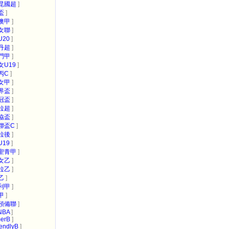
昆國超
]
盃
]
澳甲
]
女聯
]
U20
]
丹超
]
門甲
]
女U19
]
丙C
]
女甲
]
界盃
]
冠盃
]
拉超
]
協盃
]
聯盃C
]
拉後
]
U19
]
聖青甲
]
女乙
]
拉乙
]
乙
]
利甲
]
甲
]
預備聯
]
NBA
]
erB
]
endlyB
]