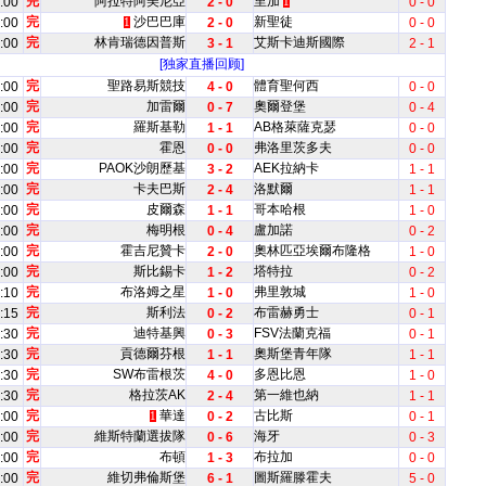
完
阿拉特阿美尼亞
里加
:00
2 - 0
0 - 0
1
完
沙巴巴庫
新聖徒
:00
2 - 0
0 - 0
1
完
林肯瑞德因普斯
艾斯卡迪斯國際
:00
3 - 1
2 - 1
[独家直播回顾]
完
聖路易斯競技
體育聖何西
:00
4 - 0
0 - 0
完
加雷爾
奧爾登堡
:00
0 - 7
0 - 4
完
羅斯基勒
AB格萊薩克瑟
:00
1 - 1
0 - 0
完
霍恩
弗洛里茨多夫
:00
0 - 0
0 - 0
完
PAOK沙朗歷基
AEK拉納卡
:00
3 - 2
1 - 1
完
卡夫巴斯
洛默爾
:00
2 - 4
1 - 1
完
皮爾森
哥本哈根
:00
1 - 1
1 - 0
完
梅明根
盧加諾
:00
0 - 4
0 - 2
完
霍吉尼贊卡
奧林匹亞埃爾布隆格
:00
2 - 0
1 - 0
完
斯比錫卡
塔特拉
:00
1 - 2
0 - 2
完
布洛姆之星
弗里敦城
:10
1 - 0
1 - 0
完
斯利法
布雷赫勇士
:15
0 - 2
0 - 1
完
迪特基興
FSV法蘭克福
:30
0 - 3
0 - 1
完
貢德爾芬根
奧斯堡青年隊
:30
1 - 1
1 - 1
完
SW布雷根茨
多恩比恩
:30
4 - 0
1 - 0
完
格拉茨AK
第一維也納
:30
2 - 4
1 - 1
完
華達
古比斯
:00
0 - 2
0 - 1
1
完
維斯特蘭選拔隊
海牙
:00
0 - 6
0 - 3
完
布頓
布拉加
:00
1 - 3
0 - 0
完
維切弗倫斯堡
圖斯羅滕霍夫
:00
6 - 1
5 - 0