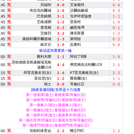
完
貝福特
艾迪索特
:45
0 - 0
0 - 0
完
布拉克內爾城
沃爾頓赫咸
:45
1 - 6
0 - 3
完
巴里鎮聯
戈伊特雷協會
:45
3 - 1
1 - 1
完
艾維咸聯
雷笛特
:45
1 - 2
1 - 0
完
查塔姆
赫恩海灣
:45
0 - 2
0 - 1
完
艾維烈
佛克斯通
:45
3 - 2
1 - 2
完
薩頓科爾菲爾德城
萊明頓
:45
1 - 3
0 - 2
完
維京古
吉奧利
:00
1 - 0
0 - 0
歐冠盃預選賽第一輪
完
圖利夫聯
阿伯丁B隊
:00
1 - 1
1 - 0
尼哈德維克格連戴域克維
完
弗雷姆烏法利爾U19
:00
4 - 4
1 - 1
迪爾U19
完
IR雷克雅未克(女)
KT雷克雅維克(女)
:15
2 - 4
2 - 2
完
富佐尼(女)
費基爾(女)
:15
1 - 2
1 - 1
完
瑞士
哥倫比亞
:00
0 - 0
0 - 0
[独家直播回顾]
世界盃十六強賽
第一張黃牌(瑞士) 最後黃牌(哥倫比亞)
第一個角球(哥倫比亞) 最後角球(瑞士)
第一個换人(瑞士) 最後换人(瑞士)
第一個越位(瑞士) 最後越位(哥倫比亞)
第一個界外球(瑞士) 最後界外球(瑞士)
第一個任意球(哥倫比亞) 最後任意球(哥倫比亞)
第一個球門球(瑞士) 最後球門球(哥倫比亞)
完
坦柏利体育会
獨立FBC
:00
2 - 2
2 - 2