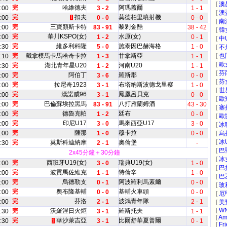
[
澳
完
哈維德夫
阿瑪蓋爾
:00
3 - 2
1 - 1
[
澳
完
扣夫
莫德柏里噴射機
:00
0 - 0
0 - 0
1
[
南
完
三寶顏斯卡特
黎剎金酷
:00
83 - 91
38 - 42
[
韓
完
華川KSPO(女)
水原(女)
:00
1 - 2
0 - 1
[
中
完
維多利科隆
施泰因巴赫海格
:30
5 - 0
1 - 0
[
不
完
戴拿模馬卡馬哈奇卡拉
甘拿斯亞
[
也
:10
1 - 3
1 - 1
[
歐
完
湖北青年星U20
河南U20
:30
1 - 2
1 - 1
[
芬
完
阿伯丁
羅斯郡
:00
3 - 6
0 - 0
[
芬
完
拉尼奇1923
布塔納斯波德戈里察
:00
3 - 1
1 - 0
[
世
完
漢諾威96
鳳凰呂貝克
:00
3 - 1
0 - 0
[
歐
完
巴倫蘇埃拉黑馬
八打雁蘭姆酒
:00
83 - 91
43 - 30
[
塞
完
德魯克帕
廷布
:00
1 - 2
0 - 0
[
歐
完
印尼U17
馬來西亞U17
:00
3 - 0
3 - 0
[
冰
完
薩那
穆卡拉
:00
1 - 0
0 - 0
[
烏
[
冰
完
莫斯科迪納摩
奧倫堡
:30
2 - 1
-
[
巴
2x45分鐘＋30分鐘
[
冰
完
西班牙U19(女)
瑞典U19(女)
:00
3 - 0
1 - 0
[
巴
完
波貢馬佐維克
特倫辛
:00
1 - 1
1 - 0
[
巴
完
烏德勒支
阿波羅利馬素爾
:00
0 - 1
0 - 0
[
玻
完
奧布隆基輔
基輔火車頭
:00
0 - 0
0 - 0
[
厄
完
芬洛
波鴻青年隊
:00
2 - 1
2 - 1
[
美
[
W
完
沃羅涅日火炬
羅斯托夫
:30
3 - 1
1 - 1
[
Am
完
華沙萊吉亞
比爾舒華夏普爾
:30
3 - 1
0 - 1
1
[
Fri