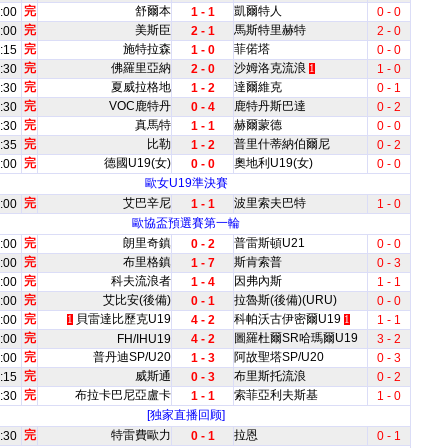
完
舒爾本
凱爾特人
:00
1 - 1
0 - 0
完
美斯臣
馬斯特里赫特
:00
2 - 1
2 - 0
完
施特拉森
菲偌塔
:15
1 - 0
0 - 0
完
佛羅里亞納
沙姆洛克流浪
:30
2 - 0
1 - 0
1
完
夏威拉格地
達爾維克
:30
1 - 2
0 - 1
完
VOC鹿特丹
鹿特丹斯巴達
:30
0 - 4
0 - 2
完
真馬特
赫爾蒙德
:30
1 - 1
0 - 0
完
比勒
普里什蒂納伯爾尼
:35
1 - 2
0 - 2
完
德國U19(女)
奧地利U19(女)
:00
0 - 0
0 - 0
歐女U19準決賽
完
艾巴辛尼
波里索夫巴特
:00
1 - 1
1 - 0
歐協盃預選賽第一輪
完
朗里奇鎮
普雷斯頓U21
:00
0 - 2
0 - 0
完
布里格鎮
斯肯索普
:00
1 - 7
0 - 3
完
科夫流浪者
因弗內斯
:00
1 - 4
1 - 1
完
艾比安(後備)
拉魯斯(後備)(URU)
:00
0 - 1
0 - 0
完
貝雷達比歷克U19
科帕沃古伊密爾U19
:00
4 - 2
1 - 1
1
1
完
圖羅杜爾SR哈瑪爾U19
:00
FH/IHU19
4 - 2
3 - 2
完
普丹迪SP/U20
阿故聖塔SP/U20
:00
1 - 3
0 - 3
完
威斯通
布里斯托流浪
:15
0 - 3
0 - 2
完
布拉卡巴尼亞盧卡
索菲亞利夫斯基
:30
1 - 1
1 - 0
[独家直播回顾]
完
特雷費歐力
拉恩
:30
0 - 1
0 - 1