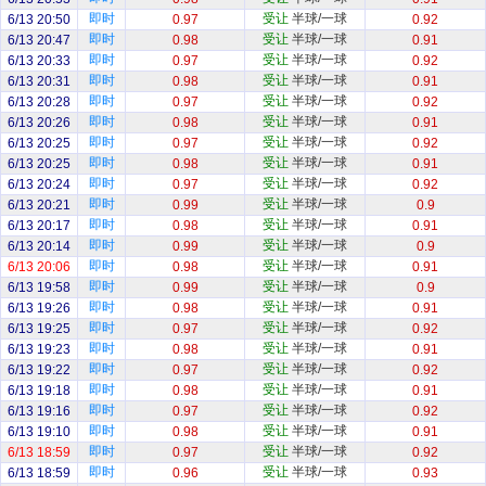
即时
受让
半球/一球
6/13 20:50
0.97
0.92
即时
受让
半球/一球
6/13 20:47
0.98
0.91
即时
受让
半球/一球
6/13 20:33
0.97
0.92
即时
受让
半球/一球
6/13 20:31
0.98
0.91
即时
受让
半球/一球
6/13 20:28
0.97
0.92
即时
受让
半球/一球
6/13 20:26
0.98
0.91
即时
受让
半球/一球
6/13 20:25
0.97
0.92
即时
受让
半球/一球
6/13 20:25
0.98
0.91
即时
受让
半球/一球
6/13 20:24
0.97
0.92
即时
受让
半球/一球
6/13 20:21
0.99
0.9
即时
受让
半球/一球
6/13 20:17
0.98
0.91
即时
受让
半球/一球
6/13 20:14
0.99
0.9
即时
受让
半球/一球
6/13 20:06
0.98
0.91
即时
受让
半球/一球
6/13 19:58
0.99
0.9
即时
受让
半球/一球
6/13 19:26
0.98
0.91
即时
受让
半球/一球
6/13 19:25
0.97
0.92
即时
受让
半球/一球
6/13 19:23
0.98
0.91
即时
受让
半球/一球
6/13 19:22
0.97
0.92
即时
受让
半球/一球
6/13 19:18
0.98
0.91
即时
受让
半球/一球
6/13 19:16
0.97
0.92
即时
受让
半球/一球
6/13 19:10
0.98
0.91
即时
受让
半球/一球
6/13 18:59
0.97
0.92
即时
受让
半球/一球
6/13 18:59
0.96
0.93