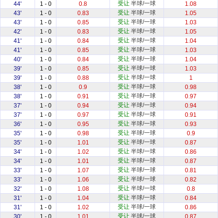
受让
半球/一球
44'
1 - 0
0.8
1.08
受让
半球/一球
43'
1 - 0
0.83
1.05
受让
半球/一球
43'
1 - 0
0.85
1.03
受让
半球/一球
42'
1 - 0
0.83
1.05
受让
半球/一球
41'
1 - 0
0.84
1.04
受让
半球/一球
41'
1 - 0
0.85
1.03
受让
半球/一球
40'
1 - 0
0.84
1.04
受让
半球/一球
39'
1 - 0
0.85
1.03
受让
半球/一球
39'
1 - 0
0.88
1
受让
半球/一球
38'
1 - 0
0.9
0.98
受让
半球/一球
38'
1 - 0
0.91
0.97
受让
半球/一球
37'
1 - 0
0.94
0.94
受让
半球/一球
37'
1 - 0
0.97
0.91
受让
半球/一球
36'
1 - 0
0.95
0.93
受让
半球/一球
35'
1 - 0
0.98
0.9
受让
半球/一球
35'
1 - 0
1.01
0.87
受让
半球/一球
34'
1 - 0
1.02
0.86
受让
半球/一球
34'
1 - 0
1.01
0.87
受让
半球/一球
33'
1 - 0
1.07
0.81
受让
半球/一球
33'
1 - 0
1.06
0.82
受让
半球/一球
32'
1 - 0
1.08
0.8
受让
半球/一球
31'
1 - 0
1.04
0.84
受让
半球/一球
31'
1 - 0
1.02
0.86
受让
半球/一球
30'
1 - 0
1.01
0.87