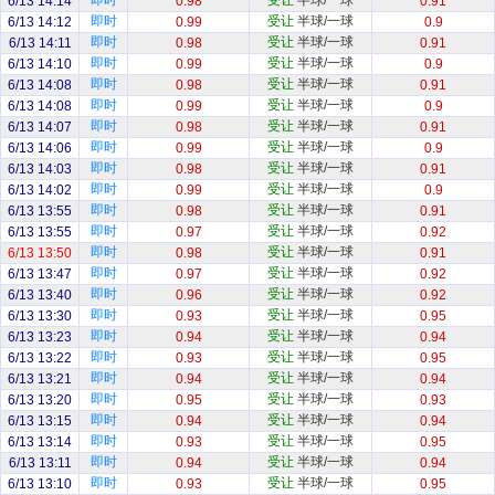
即时
受让
半球/一球
6/13 14:14
0.98
0.91
即时
受让
半球/一球
6/13 14:12
0.99
0.9
即时
受让
半球/一球
6/13 14:11
0.98
0.91
即时
受让
半球/一球
6/13 14:10
0.99
0.9
即时
受让
半球/一球
6/13 14:08
0.98
0.91
即时
受让
半球/一球
6/13 14:08
0.99
0.9
即时
受让
半球/一球
6/13 14:07
0.98
0.91
即时
受让
半球/一球
6/13 14:06
0.99
0.9
即时
受让
半球/一球
6/13 14:03
0.98
0.91
即时
受让
半球/一球
6/13 14:02
0.99
0.9
即时
受让
半球/一球
6/13 13:55
0.98
0.91
即时
受让
半球/一球
6/13 13:55
0.97
0.92
即时
受让
半球/一球
6/13 13:50
0.98
0.91
即时
受让
半球/一球
6/13 13:47
0.97
0.92
即时
受让
半球/一球
6/13 13:40
0.96
0.92
即时
受让
半球/一球
6/13 13:30
0.93
0.95
即时
受让
半球/一球
6/13 13:23
0.94
0.94
即时
受让
半球/一球
6/13 13:22
0.93
0.95
即时
受让
半球/一球
6/13 13:21
0.94
0.94
即时
受让
半球/一球
6/13 13:20
0.95
0.93
即时
受让
半球/一球
6/13 13:15
0.94
0.94
即时
受让
半球/一球
6/13 13:14
0.93
0.95
即时
受让
半球/一球
6/13 13:11
0.94
0.94
即时
受让
半球/一球
6/13 13:10
0.93
0.95