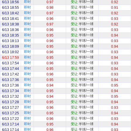
即时
受让
半球/一球
6/13 18:56
0.97
0.92
即时
受让
半球/一球
6/13 18:55
0.98
0.91
即时
受让
半球/一球
6/13 18:42
0.97
0.92
即时
受让
半球/一球
6/13 18:41
0.96
0.93
即时
受让
半球/一球
6/13 18:38
0.97
0.92
即时
受让
半球/一球
6/13 18:36
0.96
0.93
即时
受让
半球/一球
6/13 18:35
0.95
0.94
即时
受让
半球/一球
6/13 18:13
0.96
0.93
即时
受让
半球/一球
6/13 18:09
0.95
0.94
即时
受让
半球/一球
6/13 18:02
0.96
0.93
即时
受让
半球/一球
6/13 17:59
0.95
0.94
即时
受让
半球/一球
6/13 17:54
0.96
0.93
即时
受让
半球/一球
6/13 17:44
0.95
0.94
即时
受让
半球/一球
6/13 17:42
0.96
0.93
即时
受让
半球/一球
6/13 17:36
0.95
0.94
即时
受让
半球/一球
6/13 17:36
0.94
0.95
即时
受让
半球/一球
6/13 17:34
0.95
0.94
即时
受让
半球/一球
6/13 17:32
0.94
0.95
即时
受让
半球/一球
6/13 17:28
0.95
0.94
即时
受让
半球/一球
6/13 17:27
0.96
0.93
即时
受让
半球/一球
6/13 17:25
0.95
0.94
即时
受让
半球/一球
6/13 17:22
0.96
0.93
即时
受让
半球/一球
6/13 17:14
0.95
0.94
即时
受让
半球/一球
6/13 17:14
0.96
0.93