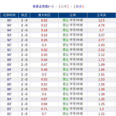
查看走势图(一)
-
[
让球
]
-
[
大小
]
记录时间
状态
澳大利亞
让球
土耳其
受让
平手/半球
95'
2 - 0
0.02
12.5
受让
平手/半球
94'
2 - 0
0.12
4.76
受让
平手/半球
94'
2 - 0
0.18
3.7
受让
平手/半球
93'
2 - 0
0.18
3.57
受让
平手/半球
92'
2 - 0
0.26
2.77
受让
平手/半球
92'
2 - 0
0.3
2.43
受让
平手/半球
91'
2 - 0
0.32
2.32
受让
平手/半球
90'
2 - 0
0.35
2.12
受让
平手/半球
89'
2 - 0
0.46
1.72
受让
平手/半球
89'
2 - 0
0.47
1.69
受让
平手/半球
88'
2 - 0
0.48
1.66
受让
平手/半球
87'
2 - 0
0.5
1.61
受让
平手/半球
87'
2 - 0
0.53
1.53
受让
平手/半球
86'
2 - 0
0.52
1.56
受让
平手/半球
86'
2 - 0
0.55
1.49
受让
平手/半球
85'
2 - 0
0.6
1.38
受让
平手/半球
84'
2 - 0
0.67
1.26
受让
平手/半球
83'
2 - 0
0.68
1.25
受让
平手/半球
82'
2 - 0
0.71
1.2
受让
平手/半球
81'
2 - 0
0.7
1.21