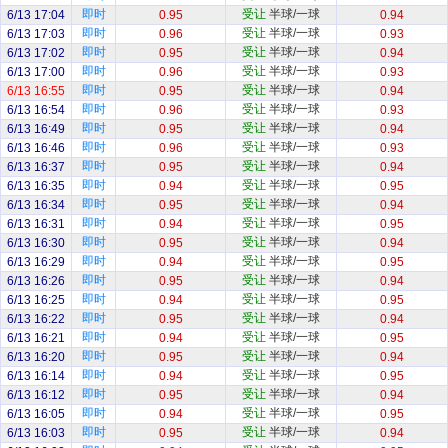
即时
受让
半球/一球
6/13 17:04
0.95
0.94
即时
受让
半球/一球
6/13 17:03
0.96
0.93
即时
受让
半球/一球
6/13 17:02
0.95
0.94
即时
受让
半球/一球
6/13 17:00
0.96
0.93
即时
受让
半球/一球
6/13 16:55
0.95
0.94
即时
受让
半球/一球
6/13 16:54
0.96
0.93
即时
受让
半球/一球
6/13 16:49
0.95
0.94
即时
受让
半球/一球
6/13 16:46
0.96
0.93
即时
受让
半球/一球
6/13 16:37
0.95
0.94
即时
受让
半球/一球
6/13 16:35
0.94
0.95
即时
受让
半球/一球
6/13 16:34
0.95
0.94
即时
受让
半球/一球
6/13 16:31
0.94
0.95
即时
受让
半球/一球
6/13 16:30
0.95
0.94
即时
受让
半球/一球
6/13 16:29
0.94
0.95
即时
受让
半球/一球
6/13 16:26
0.95
0.94
即时
受让
半球/一球
6/13 16:25
0.94
0.95
即时
受让
半球/一球
6/13 16:22
0.95
0.94
即时
受让
半球/一球
6/13 16:21
0.94
0.95
即时
受让
半球/一球
6/13 16:20
0.95
0.94
即时
受让
半球/一球
6/13 16:14
0.94
0.95
即时
受让
半球/一球
6/13 16:12
0.95
0.94
即时
受让
半球/一球
6/13 16:05
0.94
0.95
即时
受让
半球/一球
6/13 16:03
0.95
0.94