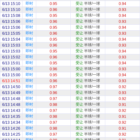
即时
受让
半球/一球
6/13 15:10
0.95
0.94
即时
受让
半球/一球
6/13 15:10
0.96
0.93
即时
受让
半球/一球
6/13 15:08
0.95
0.94
即时
受让
半球/一球
6/13 15:06
0.96
0.93
即时
受让
半球/一球
6/13 15:06
0.95
0.94
即时
受让
半球/一球
6/13 15:05
0.96
0.93
即时
受让
半球/一球
6/13 15:04
0.95
0.94
即时
受让
半球/一球
6/13 15:03
0.96
0.93
即时
受让
半球/一球
6/13 15:03
0.95
0.94
即时
受让
半球/一球
6/13 15:02
0.96
0.93
即时
受让
半球/一球
6/13 15:01
0.95
0.94
即时
受让
半球/一球
6/13 15:00
0.96
0.93
即时
受让
半球/一球
6/13 15:00
0.95
0.94
即时
受让
半球/一球
6/13 14:51
0.96
0.93
即时
受让
半球/一球
6/13 14:50
0.97
0.92
即时
受让
半球/一球
6/13 14:49
0.96
0.93
即时
受让
半球/一球
6/13 14:48
0.97
0.92
即时
受让
半球/一球
6/13 14:48
0.98
0.91
即时
受让
半球/一球
6/13 14:43
0.97
0.92
即时
受让
半球/一球
6/13 14:35
0.98
0.91
即时
受让
半球/一球
6/13 14:34
0.97
0.92
即时
受让
半球/一球
6/13 14:26
0.98
0.91
即时
受让
半球/一球
6/13 14:25
0.97
0.92