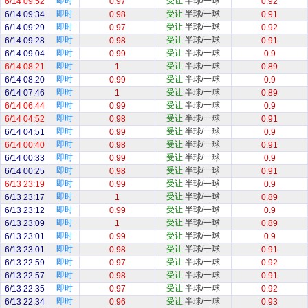
即时
受让
半球/一球
6/14 09:52
0.97
0.92
即时
受让
半球/一球
6/14 09:34
0.98
0.91
即时
受让
半球/一球
6/14 09:29
0.97
0.92
即时
受让
半球/一球
6/14 09:28
0.98
0.91
即时
受让
半球/一球
6/14 09:04
0.99
0.9
即时
受让
半球/一球
6/14 08:21
1
0.89
即时
受让
半球/一球
6/14 08:20
0.99
0.9
即时
受让
半球/一球
6/14 07:46
1
0.89
即时
受让
半球/一球
6/14 06:44
0.99
0.9
即时
受让
半球/一球
6/14 04:52
0.98
0.91
即时
受让
半球/一球
6/14 04:51
0.99
0.9
即时
受让
半球/一球
6/14 00:40
0.98
0.91
即时
受让
半球/一球
6/14 00:33
0.99
0.9
即时
受让
半球/一球
6/14 00:25
0.98
0.91
即时
受让
半球/一球
6/13 23:19
0.99
0.9
即时
受让
半球/一球
6/13 23:17
1
0.89
即时
受让
半球/一球
6/13 23:12
0.99
0.9
即时
受让
半球/一球
6/13 23:09
1
0.89
即时
受让
半球/一球
6/13 23:01
0.99
0.9
即时
受让
半球/一球
6/13 23:01
0.98
0.91
即时
受让
半球/一球
6/13 22:59
0.97
0.92
即时
受让
半球/一球
6/13 22:57
0.98
0.91
即时
受让
半球/一球
6/13 22:35
0.97
0.92
即时
受让
半球/一球
6/13 22:34
0.96
0.93