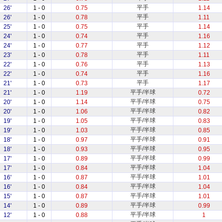
平手
26'
1 - 0
0.75
1.14
平手
26'
1 - 0
0.78
1.11
平手
25'
1 - 0
0.75
1.14
平手
24'
1 - 0
0.74
1.16
平手
24'
1 - 0
0.77
1.12
平手
23'
1 - 0
0.78
1.11
平手
22'
1 - 0
0.76
1.13
平手
22'
1 - 0
0.74
1.16
平手
21'
1 - 0
0.73
1.17
平手/半球
21'
1 - 0
1.19
0.72
平手/半球
20'
1 - 0
1.14
0.75
平手/半球
20'
1 - 0
1.06
0.82
平手/半球
19'
1 - 0
1.05
0.83
平手/半球
19'
1 - 0
1.03
0.85
平手/半球
18'
1 - 0
0.97
0.91
平手/半球
18'
1 - 0
0.93
0.95
平手/半球
17'
1 - 0
0.89
0.99
平手/半球
17'
1 - 0
0.84
1.04
平手/半球
16'
1 - 0
0.87
1.01
平手/半球
16'
1 - 0
0.84
1.04
平手/半球
15'
1 - 0
0.87
1.01
平手/半球
14'
1 - 0
0.89
0.99
平手/半球
12'
1 - 0
0.88
1