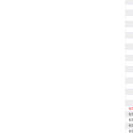
6/
6/
6/
6/
6/