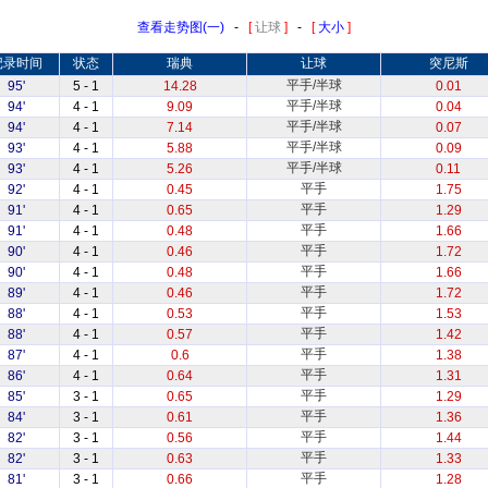
查看走势图(一)
-
[
让球
]
-
[
大小
]
记录时间
状态
瑞典
让球
突尼斯
平手/半球
95'
5 - 1
14.28
0.01
平手/半球
94'
4 - 1
9.09
0.04
平手/半球
94'
4 - 1
7.14
0.07
平手/半球
93'
4 - 1
5.88
0.09
平手/半球
93'
4 - 1
5.26
0.11
平手
92'
4 - 1
0.45
1.75
平手
91'
4 - 1
0.65
1.29
平手
91'
4 - 1
0.48
1.66
平手
90'
4 - 1
0.46
1.72
平手
90'
4 - 1
0.48
1.66
平手
89'
4 - 1
0.46
1.72
平手
88'
4 - 1
0.53
1.53
平手
88'
4 - 1
0.57
1.42
平手
87'
4 - 1
0.6
1.38
平手
86'
4 - 1
0.64
1.31
平手
85'
3 - 1
0.65
1.29
平手
84'
3 - 1
0.61
1.36
平手
82'
3 - 1
0.56
1.44
平手
82'
3 - 1
0.63
1.33
平手
81'
3 - 1
0.66
1.28