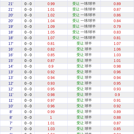
受让
一球/球半
21'
0 - 0
0.99
0.89
受让
一球/球半
21'
0 - 0
1.01
0.87
受让
一球/球半
20'
0 - 0
1.02
0.86
受让
一球/球半
20'
0 - 0
1.04
0.84
受让
一球/球半
19'
0 - 0
1.09
0.79
受让
一球/球半
18'
0 - 0
1.05
0.83
受让
一球/球半
18'
0 - 0
1.07
0.81
受让
球半
17'
0 - 0
0.81
1.07
受让
球半
16'
0 - 0
0.82
1.06
受让
球半
16'
0 - 0
0.85
1.03
受让
球半
15'
0 - 0
0.87
1.01
受让
球半
14'
0 - 0
0.9
0.98
受让
球半
13'
0 - 0
0.92
0.96
受让
球半
13'
0 - 0
0.94
0.94
受让
球半
12'
0 - 0
0.93
0.95
受让
球半
12'
0 - 0
0.95
0.93
受让
球半
11'
0 - 0
0.98
0.9
受让
球半
11'
0 - 0
0.97
0.91
受让
球半
10'
0 - 0
0.96
0.92
受让
球半
8'
0 - 0
0.99
0.89
受让
球半
8'
0 - 0
1
0.88
受让
球半
7'
0 - 0
1.01
0.87
受让
球半
7'
0 - 0
1.03
0.85