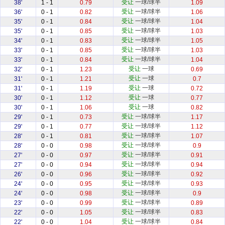
受让
一球/球半
38'
1 - 1
0.79
1.09
受让
一球/球半
36'
0 - 1
0.82
1.06
受让
一球/球半
35'
0 - 1
0.84
1.04
受让
一球/球半
35'
0 - 1
0.85
1.03
受让
一球/球半
34'
0 - 1
0.83
1.05
受让
一球/球半
33'
0 - 1
0.85
1.03
受让
一球/球半
33'
0 - 1
0.84
1.04
受让
一球
32'
0 - 1
1.23
0.69
受让
一球
31'
0 - 1
1.21
0.7
受让
一球
31'
0 - 1
1.19
0.72
受让
一球
30'
0 - 1
1.12
0.77
受让
一球
30'
0 - 1
1.06
0.82
受让
一球/球半
29'
0 - 1
0.73
1.17
受让
一球/球半
29'
0 - 1
0.77
1.12
受让
一球/球半
28'
0 - 1
0.81
1.07
受让
一球/球半
28'
0 - 0
0.98
0.9
受让
一球/球半
27'
0 - 0
0.97
0.91
受让
一球/球半
27'
0 - 0
0.94
0.94
受让
一球/球半
26'
0 - 0
0.96
0.92
受让
一球/球半
24'
0 - 0
0.95
0.93
受让
一球/球半
24'
0 - 0
0.98
0.9
受让
一球/球半
23'
0 - 0
0.99
0.89
受让
一球/球半
22'
0 - 0
1.05
0.83
受让
一球/球半
22'
0 - 0
1.04
0.84