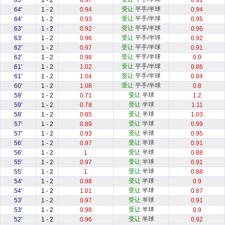
65'
1 - 2
0.97
0.91
受让
平手/半球
64'
1 - 2
0.94
0.94
受让
平手/半球
64'
1 - 2
0.93
0.95
受让
平手/半球
63'
1 - 2
0.92
0.96
受让
平手/半球
63'
1 - 2
0.96
0.92
受让
平手/半球
62'
1 - 2
0.97
0.91
受让
平手/半球
62'
1 - 2
0.98
0.9
受让
平手/半球
61'
1 - 2
1.02
0.86
受让
平手/半球
61'
1 - 2
1.04
0.84
受让
平手/半球
60'
1 - 2
1.08
0.8
受让
半球
59'
1 - 2
0.71
1.2
受让
半球
59'
1 - 2
0.78
1.11
受让
半球
58'
1 - 2
0.85
1.03
受让
半球
57'
1 - 2
0.89
0.99
受让
半球
57'
1 - 2
0.93
0.95
受让
半球
56'
1 - 2
0.97
0.91
受让
半球
56'
1 - 2
1
0.88
受让
半球
55'
1 - 2
0.97
0.91
受让
半球
55'
1 - 2
1
0.88
受让
半球
54'
1 - 2
0.98
0.9
受让
半球
54'
1 - 2
1.01
0.87
受让
半球
53'
1 - 2
0.97
0.91
受让
半球
53'
1 - 2
0.98
0.9
受让
半球
52'
1 - 2
0.96
0.92