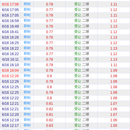
即时
受让
二球
6/16 17:06
0.78
1.11
即时
受让
二球
6/16 17:05
0.77
1.12
即时
受让
二球
6/16 17:05
0.78
1.11
即时
受让
二球
6/16 16:59
0.77
1.12
即时
受让
二球
6/16 16:49
0.76
1.13
即时
受让
二球
6/16 16:41
0.77
1.12
即时
受让
二球
6/16 16:26
0.76
1.13
即时
受让
二球
6/16 16:25
0.77
1.12
即时
受让
二球
6/16 16:22
0.76
1.13
即时
受让
二球
6/16 16:22
0.77
1.12
即时
受让
二球
6/16 16:11
0.76
1.13
即时
受让
二球
6/16 16:10
0.78
1.11
即时
受让
二球
6/16 16:04
0.79
1.09
即时
受让
二球
6/16 12:26
0.8
1.08
即时
受让
二球
6/16 12:26
0.79
1.09
即时
受让
二球
6/16 12:25
0.8
1.08
即时
受让
二球
6/16 12:25
0.79
1.09
即时
受让
二球
6/16 12:22
0.8
1.08
即时
受让
二球
6/16 12:21
0.81
1.07
即时
受让
二球
6/16 12:21
0.82
1.06
即时
受让
二球
6/16 12:20
0.81
1.07
即时
受让
二球
6/16 12:19
0.82
1.06
即时
受让
二球
6/16 12:17
0.83
1.05