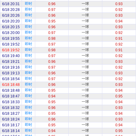
即时
一球
6/18 20:31
0.96
0.93
即时
一球
6/18 20:28
0.97
0.92
即时
一球
6/18 20:26
0.96
0.93
即时
一球
6/18 20:20
0.95
0.94
即时
一球
6/18 20:15
0.96
0.93
即时
一球
6/18 20:00
0.97
0.92
即时
一球
6/18 19:55
0.98
0.91
即时
一球
6/18 19:52
0.97
0.92
即时
一球
6/18 19:52
0.98
0.91
即时
一球
6/18 19:40
0.97
0.92
即时
一球
6/18 19:21
0.96
0.93
即时
一球
6/18 19:16
0.97
0.92
即时
一球
6/18 19:13
0.96
0.93
即时
一球
6/18 18:54
0.97
0.92
即时
一球
6/18 18:48
0.96
0.93
即时
一球
6/18 18:48
0.95
0.94
即时
一球
6/18 18:47
0.94
0.95
即时
一球
6/18 18:33
0.95
0.94
即时
一球
6/18 18:32
0.96
0.93
即时
一球
6/18 18:27
0.95
0.94
即时
一球
6/18 18:24
0.96
0.93
即时
一球
6/18 18:17
0.95
0.94
即时
一球
6/18 18:14
0.94
0.95