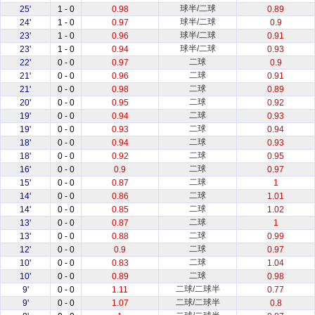
球半/二球
25'
1 - 0
0.98
0.89
球半/二球
24'
1 - 0
0.97
0.9
球半/二球
23'
1 - 0
0.96
0.91
球半/二球
23'
1 - 0
0.94
0.93
二球
22'
0 - 0
0.97
0.9
二球
21'
0 - 0
0.96
0.91
二球
21'
0 - 0
0.98
0.89
二球
20'
0 - 0
0.95
0.92
二球
19'
0 - 0
0.94
0.93
二球
19'
0 - 0
0.93
0.94
二球
18'
0 - 0
0.94
0.93
二球
18'
0 - 0
0.92
0.95
二球
16'
0 - 0
0.9
0.97
二球
15'
0 - 0
0.87
1
二球
14'
0 - 0
0.86
1.01
二球
14'
0 - 0
0.85
1.02
二球
13'
0 - 0
0.87
1
二球
13'
0 - 0
0.88
0.99
二球
12'
0 - 0
0.9
0.97
二球
10'
0 - 0
0.83
1.04
二球
10'
0 - 0
0.89
0.98
二球/二球半
9'
0 - 0
1.11
0.77
二球/二球半
9'
0 - 0
1.07
0.8