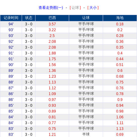
查看走势图(一)
-
[
让球
]
-
[
大小
]
记录时间
状态
巴西
让球
海地
平手/半球
94'
3 - 0
3.57
0.18
平手/半球
93'
3 - 0
3.22
0.2
平手/半球
93'
3 - 0
2.5
0.28
平手/半球
92'
3 - 0
2.08
0.36
平手/半球
92'
3 - 0
2.08
0.35
平手/半球
91'
3 - 0
1.88
0.4
平手/半球
91'
3 - 0
1.75
0.44
平手/半球
90'
3 - 0
1.56
0.51
平手/半球
89'
3 - 0
1.36
0.6
平手/半球
89'
3 - 0
1.23
0.68
平手/半球
88'
3 - 0
1.13
0.75
平手/半球
87'
3 - 0
1.12
0.76
平手/半球
86'
3 - 0
1.09
0.78
平手/半球
86'
3 - 0
0.97
0.9
平手/半球
85'
3 - 0
0.93
0.94
平手/半球
85'
3 - 0
0.89
0.98
平手/半球
84'
3 - 0
0.81
1.06
平手/半球
84'
3 - 0
0.77
1.11
平手/半球
83'
3 - 0
0.75
1.13
半球
83'
3 - 0
1.21
0.69