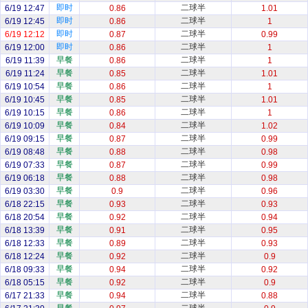
即时
二球半
6/19 12:47
0.86
1.01
即时
二球半
6/19 12:45
0.86
1
即时
二球半
6/19 12:12
0.87
0.99
即时
二球半
6/19 12:00
0.86
1
早餐
二球半
6/19 11:39
0.86
1
早餐
二球半
6/19 11:24
0.85
1.01
早餐
二球半
6/19 10:54
0.86
1
早餐
二球半
6/19 10:45
0.85
1.01
早餐
二球半
6/19 10:15
0.86
1
早餐
二球半
6/19 10:09
0.84
1.02
早餐
二球半
6/19 09:15
0.87
0.99
早餐
二球半
6/19 08:48
0.88
0.98
早餐
二球半
6/19 07:33
0.87
0.99
早餐
二球半
6/19 06:18
0.88
0.98
早餐
二球半
6/19 03:30
0.9
0.96
早餐
二球半
6/18 22:15
0.93
0.93
早餐
二球半
6/18 20:54
0.92
0.94
早餐
二球半
6/18 13:39
0.91
0.95
早餐
二球半
6/18 12:33
0.89
0.93
早餐
二球半
6/18 12:24
0.92
0.9
早餐
二球半
6/18 09:33
0.94
0.92
早餐
二球半
6/18 05:15
0.92
0.9
早餐
二球半
6/17 21:33
0.94
0.88