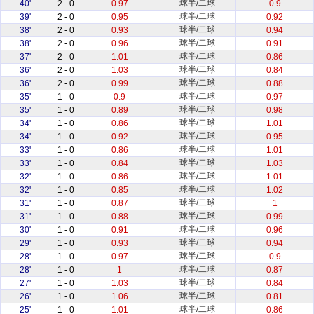
球半/二球
40'
2 - 0
0.97
0.9
球半/二球
39'
2 - 0
0.95
0.92
球半/二球
38'
2 - 0
0.93
0.94
球半/二球
38'
2 - 0
0.96
0.91
球半/二球
37'
2 - 0
1.01
0.86
球半/二球
36'
2 - 0
1.03
0.84
球半/二球
36'
2 - 0
0.99
0.88
球半/二球
35'
1 - 0
0.9
0.97
球半/二球
35'
1 - 0
0.89
0.98
球半/二球
34'
1 - 0
0.86
1.01
球半/二球
34'
1 - 0
0.92
0.95
球半/二球
33'
1 - 0
0.86
1.01
球半/二球
33'
1 - 0
0.84
1.03
球半/二球
32'
1 - 0
0.86
1.01
球半/二球
32'
1 - 0
0.85
1.02
球半/二球
31'
1 - 0
0.87
1
球半/二球
31'
1 - 0
0.88
0.99
球半/二球
30'
1 - 0
0.91
0.96
球半/二球
29'
1 - 0
0.93
0.94
球半/二球
28'
1 - 0
0.97
0.9
球半/二球
28'
1 - 0
1
0.87
球半/二球
27'
1 - 0
1.03
0.84
球半/二球
26'
1 - 0
1.06
0.81
球半/二球
25'
1 - 0
1.01
0.86