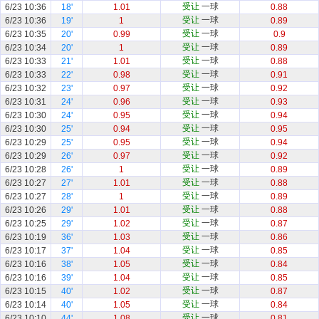
受让
一球
6/23 10:36
18'
1.01
0.88
受让
一球
6/23 10:36
19'
1
0.89
受让
一球
6/23 10:35
20'
0.99
0.9
受让
一球
6/23 10:34
20'
1
0.89
受让
一球
6/23 10:33
21'
1.01
0.88
受让
一球
6/23 10:33
22'
0.98
0.91
受让
一球
6/23 10:32
23'
0.97
0.92
受让
一球
6/23 10:31
24'
0.96
0.93
受让
一球
6/23 10:30
24'
0.95
0.94
受让
一球
6/23 10:30
25'
0.94
0.95
受让
一球
6/23 10:29
25'
0.95
0.94
受让
一球
6/23 10:29
26'
0.97
0.92
受让
一球
6/23 10:28
26'
1
0.89
受让
一球
6/23 10:27
27'
1.01
0.88
受让
一球
6/23 10:27
28'
1
0.89
受让
一球
6/23 10:26
29'
1.01
0.88
受让
一球
6/23 10:25
29'
1.02
0.87
受让
一球
6/23 10:19
36'
1.03
0.86
受让
一球
6/23 10:17
37'
1.04
0.85
受让
一球
6/23 10:16
38'
1.05
0.84
受让
一球
6/23 10:16
39'
1.04
0.85
受让
一球
6/23 10:15
40'
1.02
0.87
受让
一球
6/23 10:14
40'
1.05
0.84
受让
一球
6/23 10:10
44'
1.08
0.81