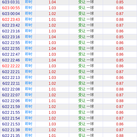
即时
受让
一球
6/23 03:31
1.04
0.85
即时
受让
一球
6/23 00:55
1.03
0.86
即时
受让
一球
6/23 00:04
1.02
0.87
即时
受让
一球
6/22 23:43
1.01
0.88
即时
受让
一球
6/22 23:42
1.02
0.87
即时
受让
一球
6/22 23:16
1.03
0.86
即时
受让
一球
6/22 23:16
1.04
0.85
即时
受让
一球
6/22 22:55
1.03
0.86
即时
受让
一球
6/22 22:55
1.04
0.85
即时
受让
一球
6/22 22:47
1.03
0.86
即时
受让
一球
6/22 22:46
1.04
0.85
即时
受让
一球
6/22 22:22
1.03
0.86
即时
受让
一球
6/22 22:21
1.02
0.87
即时
受让
一球
6/22 22:13
1.03
0.86
即时
受让
一球
6/22 22:11
1.02
0.87
即时
受让
一球
6/22 22:08
1.01
0.88
即时
受让
一球
6/22 22:07
1.02
0.87
即时
受让
一球
6/22 22:06
1.01
0.88
即时
受让
一球
6/22 21:59
1.02
0.87
即时
受让
一球
6/22 21:55
1.03
0.86
即时
受让
一球
6/22 21:54
1.02
0.87
即时
受让
一球
6/22 21:53
1.03
0.86
即时
受让
一球
6/22 21:38
1.02
0.87
即时
受让
一球
6/22 21:35
1.01
0.88