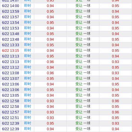
即时
受让
一球
6/22 14:07
0.95
0.94
即时
受让
一球
6/22 14:00
0.94
0.95
即时
受让
一球
6/22 13:59
0.95
0.94
即时
受让
一球
6/22 13:57
0.94
0.95
即时
受让
一球
6/22 13:54
0.95
0.94
即时
受让
一球
6/22 13:53
0.94
0.95
即时
受让
一球
6/22 13:48
0.95
0.94
即时
受让
一球
6/22 13:48
0.94
0.95
即时
受让
一球
6/22 13:33
0.95
0.94
即时
受让
一球
6/22 13:15
0.94
0.95
即时
受让
一球
6/22 13:13
0.95
0.94
即时
受让
一球
6/22 13:13
0.96
0.93
即时
受让
一球
6/22 13:12
0.94
0.95
即时
受让
一球
6/22 13:08
0.96
0.93
即时
受让
一球
6/22 13:07
0.95
0.94
即时
受让
一球
6/22 13:06
0.94
0.95
即时
受让
一球
6/22 13:06
0.95
0.94
即时
受让
一球
6/22 13:05
0.94
0.95
即时
受让
一球
6/22 12:58
0.93
0.96
即时
受让
一球
6/22 12:58
0.94
0.95
即时
受让
一球
6/22 12:57
0.93
0.96
即时
受让
一球
6/22 12:51
0.93
0.95
即时
受让
一球
6/22 12:39
0.95
0.93
即时
受让
一球
6/22 12:39
0.94
0.94