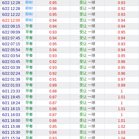
即时
受让
一球
6/22 12:28
0.95
0.93
即时
受让
一球
6/22 12:28
0.96
0.92
即时
受让
一球
6/22 12:22
0.95
0.93
即时
受让
一球
6/22 12:00
0.94
0.94
早餐
受让
一球
6/22 09:15
0.94
0.94
早餐
受让
一球
6/22 09:09
0.93
0.95
早餐
受让
一球
6/22 07:45
0.94
0.94
早餐
受让
一球
6/22 07:15
0.95
0.93
早餐
受让
一球
6/22 05:54
0.94
0.94
早餐
受让
一球
6/22 03:54
0.93
0.95
早餐
受让
一球
6/22 03:45
0.92
0.96
早餐
受让
一球
6/22 03:39
0.93
0.95
早餐
受让
一球
6/22 02:24
0.92
0.96
早餐
受让
一球
6/22 01:39
0.91
0.97
早餐
受让
一球
6/22 01:03
0.89
0.99
早餐
受让
一球
6/21 23:33
0.88
1
早餐
受让
一球
6/21 19:45
0.87
1.01
早餐
受让
一球
6/21 18:24
0.87
1
早餐
受让
一球
6/21 16:15
0.86
1.01
早餐
受让
一球
6/21 16:03
0.87
1
早餐
受让
一球
6/21 16:00
0.86
1.01
早餐
受让
一球
6/21 15:48
0.85
1.02
早餐
受让
一球
6/21 15:30
0.84
1.03
早餐
受让
一球
6/21 15:24
0.83
1.04