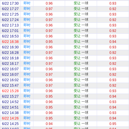
即时
受让
一球
6/22 17:30
0.96
0.93
即时
受让
一球
6/22 17:27
0.97
0.92
即时
受让
一球
6/22 17:25
0.96
0.93
即时
受让
一球
6/22 17:24
0.97
0.92
即时
受让
一球
6/22 17:13
0.96
0.93
即时
受让
一球
6/22 17:01
0.97
0.92
即时
受让
一球
6/22 16:53
0.96
0.93
即时
受让
一球
6/22 16:38
0.95
0.94
即时
受让
一球
6/22 16:30
0.96
0.93
即时
受让
一球
6/22 16:28
0.97
0.92
即时
受让
一球
6/22 16:18
0.96
0.93
即时
受让
一球
6/22 16:17
0.97
0.92
即时
受让
一球
6/22 16:07
0.96
0.93
即时
受让
一球
6/22 16:07
0.97
0.92
即时
受让
一球
6/22 16:02
0.96
0.93
即时
受让
一球
6/22 15:47
0.97
0.92
即时
受让
一球
6/22 15:28
0.96
0.93
即时
受让
一球
6/22 15:27
0.95
0.94
即时
受让
一球
6/22 14:52
0.96
0.93
即时
受让
一球
6/22 14:51
0.95
0.94
即时
受让
一球
6/22 14:38
0.96
0.93
即时
受让
一球
6/22 14:26
0.95
0.94
即时
受让
一球
6/22 14:25
0.94
0.95