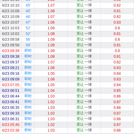
受让
一球
6/23 10:10
45'
1.07
0.82
受让
一球
6/23 10:09
45'
1.08
0.81
受让
一球
6/23 10:09
46'
1.07
0.82
受让
一球
6/23 10:07
47'
1.06
0.83
受让
一球
6/23 10:03
52'
1.09
0.8
受让
一球
6/23 10:02
52'
1.08
0.81
受让
一球
6/23 09:58
56'
1.09
0.8
受让
一球
6/23 09:56
58'
1.08
0.81
即时
受让
一球
6/23 09:39
1.09
0.8
即时
受让
一球
6/23 09:38
1.08
0.81
即时
受让
一球
6/23 09:37
1.07
0.82
即时
受让
一球
6/23 09:21
1.06
0.83
即时
受让
一球
6/23 09:16
1.05
0.84
即时
受让
一球
6/23 09:09
1.06
0.83
即时
受让
一球
6/23 07:05
1.05
0.84
即时
受让
一球
6/23 06:51
1.04
0.85
即时
受让
一球
6/23 06:44
1.03
0.86
即时
受让
一球
6/23 06:41
1.02
0.87
即时
受让
一球
6/23 06:35
1.03
0.86
即时
受让
一球
6/23 06:33
1.02
0.87
即时
受让
一球
6/23 06:31
1.03
0.86
即时
受让
一球
6/23 05:46
1.02
0.87
即时
受让
一球
6/23 03:38
1.03
0.86