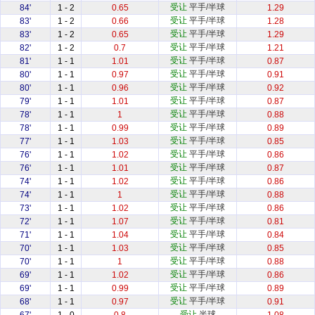
受让
平手/半球
84'
1 - 2
0.65
1.29
受让
平手/半球
83'
1 - 2
0.66
1.28
受让
平手/半球
83'
1 - 2
0.65
1.29
受让
平手/半球
82'
1 - 2
0.7
1.21
受让
平手/半球
81'
1 - 1
1.01
0.87
受让
平手/半球
80'
1 - 1
0.97
0.91
受让
平手/半球
80'
1 - 1
0.96
0.92
受让
平手/半球
79'
1 - 1
1.01
0.87
受让
平手/半球
78'
1 - 1
1
0.88
受让
平手/半球
78'
1 - 1
0.99
0.89
受让
平手/半球
77'
1 - 1
1.03
0.85
受让
平手/半球
76'
1 - 1
1.02
0.86
受让
平手/半球
76'
1 - 1
1.01
0.87
受让
平手/半球
74'
1 - 1
1.02
0.86
受让
平手/半球
74'
1 - 1
1
0.88
受让
平手/半球
73'
1 - 1
1.02
0.86
受让
平手/半球
72'
1 - 1
1.07
0.81
受让
平手/半球
71'
1 - 1
1.04
0.84
受让
平手/半球
70'
1 - 1
1.03
0.85
受让
平手/半球
70'
1 - 1
1
0.88
受让
平手/半球
69'
1 - 1
1.02
0.86
受让
平手/半球
69'
1 - 1
0.99
0.89
受让
平手/半球
68'
1 - 1
0.97
0.91
受让
半球