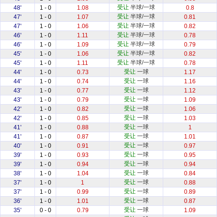
受让
半球/一球
48'
1 - 0
1.08
0.8
受让
半球/一球
47'
1 - 0
1.07
0.81
受让
半球/一球
47'
1 - 0
1.06
0.82
受让
半球/一球
46'
1 - 0
1.11
0.78
受让
半球/一球
46'
1 - 0
1.09
0.79
受让
半球/一球
45'
1 - 0
1.06
0.82
受让
半球/一球
45'
1 - 0
1.11
0.78
受让
一球
44'
1 - 0
0.73
1.17
受让
一球
44'
1 - 0
0.74
1.16
受让
一球
43'
1 - 0
0.77
1.12
受让
一球
43'
1 - 0
0.79
1.09
受让
一球
42'
1 - 0
0.82
1.06
受让
一球
42'
1 - 0
0.85
1.03
受让
一球
41'
1 - 0
0.88
1
受让
一球
41'
1 - 0
0.87
1.01
受让
一球
40'
1 - 0
0.91
0.97
受让
一球
39'
1 - 0
0.93
0.95
受让
一球
39'
1 - 0
0.94
0.94
受让
一球
38'
1 - 0
1.04
0.84
受让
一球
37'
1 - 0
1
0.88
受让
一球
37'
1 - 0
0.99
0.89
受让
一球
36'
1 - 0
1.01
0.87
受让
一球
35'
0 - 0
0.79
1.09