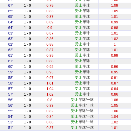
67'
1 - 0
0.8
1.08
受让
半球
67'
1 - 0
0.79
1.09
受让
半球
65'
1 - 0
0.83
1.05
受让
半球
65'
1 - 0
0.87
1.01
受让
半球
64'
1 - 0
0.89
0.99
受让
半球
64'
1 - 0
0.9
0.98
受让
半球
63'
1 - 0
0.87
1.01
受让
半球
63'
1 - 0
0.86
1.02
受让
半球
62'
1 - 0
0.88
1
受让
半球
62'
1 - 0
0.87
1.01
受让
半球
61'
1 - 0
0.89
0.99
受让
半球
61'
1 - 0
0.88
1
受让
半球
60'
1 - 0
0.92
0.96
受让
半球
59'
1 - 0
0.93
0.95
受让
半球
58'
1 - 0
0.97
0.91
受让
半球
58'
1 - 0
1.01
0.87
受让
半球
57'
1 - 0
1.04
0.84
受让
半球
57'
1 - 0
1.02
0.86
受让
半球/一球
56'
1 - 0
0.8
1.08
受让
半球/一球
56'
1 - 0
0.83
1.05
受让
半球/一球
55'
1 - 0
0.82
1.06
受让
半球/一球
54'
1 - 0
0.84
1.04
受让
半球/一球
53'
1 - 0
0.86
1.02
受让
半球/一球
51'
1 - 0
0.87
1.01