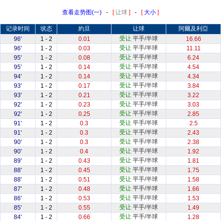
查看走势图(一)
-
[
让球
]
-
[
大小
]
记录时间
状态
約旦
让球
阿爾及利亞
受让
平手/半球
96'
1 - 2
0.01
16.66
受让
平手/半球
96'
1 - 2
0.03
11.11
受让
平手/半球
95'
1 - 2
0.08
6.24
受让
平手/半球
95'
1 - 2
0.14
4.54
受让
平手/半球
94'
1 - 2
0.14
4.34
受让
平手/半球
93'
1 - 2
0.17
3.84
受让
平手/半球
93'
1 - 2
0.21
3.22
受让
平手/半球
92'
1 - 2
0.23
3.03
受让
平手/半球
92'
1 - 2
0.25
2.85
受让
平手/半球
91'
1 - 2
0.3
2.5
受让
平手/半球
91'
1 - 2
0.3
2.43
受让
平手/半球
90'
1 - 2
0.3
2.38
受让
平手/半球
90'
1 - 2
0.4
1.92
受让
平手/半球
89'
1 - 2
0.43
1.81
受让
平手/半球
88'
1 - 2
0.45
1.75
受让
平手/半球
88'
1 - 2
0.51
1.58
受让
平手/半球
87'
1 - 2
0.48
1.66
受让
平手/半球
86'
1 - 2
0.53
1.53
受让
平手/半球
85'
1 - 2
0.55
1.49
受让
平手/半球
84'
1 - 2
0.66
1.28