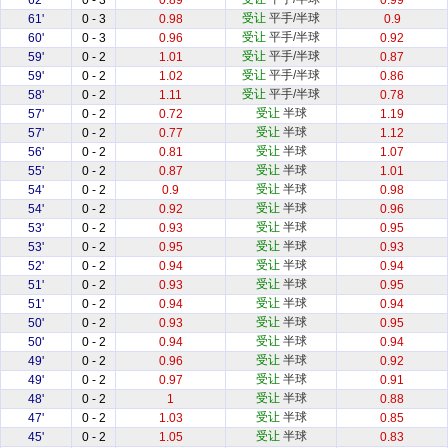
62'
0 - 3
0.89
0.99
受让
平手/半球
61'
0 - 3
0.98
0.9
受让
平手/半球
60'
0 - 3
0.96
0.92
受让
平手/半球
59'
0 - 2
1.01
0.87
受让
平手/半球
59'
0 - 2
1.02
0.86
受让
平手/半球
58'
0 - 2
1.11
0.78
受让
半球
57'
0 - 2
0.72
1.19
受让
半球
57'
0 - 2
0.77
1.12
受让
半球
56'
0 - 2
0.81
1.07
受让
半球
55'
0 - 2
0.87
1.01
受让
半球
54'
0 - 2
0.9
0.98
受让
半球
54'
0 - 2
0.92
0.96
受让
半球
53'
0 - 2
0.93
0.95
受让
半球
53'
0 - 2
0.95
0.93
受让
半球
52'
0 - 2
0.94
0.94
受让
半球
51'
0 - 2
0.93
0.95
受让
半球
51'
0 - 2
0.94
0.94
受让
半球
50'
0 - 2
0.93
0.95
受让
半球
50'
0 - 2
0.94
0.94
受让
半球
49'
0 - 2
0.96
0.92
受让
半球
49'
0 - 2
0.97
0.91
受让
半球
48'
0 - 2
1
0.88
受让
半球
47'
0 - 2
1.03
0.85
受让
半球
45'
0 - 2
1.05
0.83