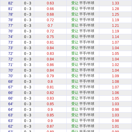
受让
平手/半球
82'
0 - 3
0.63
1.33
受让
平手/半球
81'
0 - 3
0.66
1.28
受让
平手/半球
78'
0 - 3
0.68
1.25
受让
平手/半球
78'
0 - 3
0.72
1.19
受让
平手/半球
77'
0 - 3
0.7
1.21
受让
平手/半球
76'
0 - 3
0.72
1.19
受让
平手/半球
74'
0 - 3
0.75
1.14
受让
平手/半球
73'
0 - 3
0.81
1.07
受让
平手/半球
73'
0 - 3
0.84
1.04
受让
平手/半球
72'
0 - 3
0.83
1.05
受让
平手/半球
72'
0 - 3
0.84
1.04
受让
平手/半球
71'
0 - 3
0.86
1.02
受让
平手/半球
70'
0 - 3
0.84
1.04
受让
平手/半球
70'
0 - 3
0.79
1.09
受让
平手/半球
68'
0 - 3
0.8
1.08
受让
平手/半球
67'
0 - 3
0.81
1.07
受让
平手/半球
66'
0 - 3
0.82
1.06
受让
平手/半球
66'
0 - 3
0.83
1.05
受让
平手/半球
64'
0 - 3
0.85
1.03
受让
平手/半球
64'
0 - 3
0.9
0.98
受让
平手/半球
63'
0 - 3
0.85
1.03
受让
平手/半球
63'
0 - 3
0.9
0.98
受让
平手/半球
62'
0 - 3
0.87
1.01
受让
平手/半球