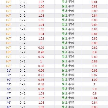
受让
半球
H/T
'
0 - 2
1.07
0.81
受让
半球
H/T
'
0 - 2
1.06
0.82
受让
半球
H/T
'
0 - 2
1.05
0.83
受让
半球
H/T
'
0 - 2
1.04
0.84
受让
半球
H/T
'
0 - 2
1.05
0.83
受让
半球
H/T
'
0 - 2
1.04
0.84
受让
半球
H/T
'
0 - 2
1.05
0.83
受让
半球
H/T
'
0 - 2
1.04
0.84
受让
半球
H/T
'
0 - 2
1.02
0.86
受让
半球
H/T
'
0 - 2
1
0.88
受让
半球
H/T
'
0 - 2
0.99
0.89
受让
半球
H/T
'
0 - 2
0.98
0.9
受让
半球
H/T
'
0 - 2
0.99
0.89
受让
半球
H/T
'
0 - 2
1
0.88
受让
半球
H/T
'
0 - 2
0.98
0.9
受让
半球
51'
0 - 2
0.96
0.92
受让
半球
50'
0 - 2
0.91
0.97
受让
半球
50'
0 - 2
0.86
1.02
受让
半球
49'
0 - 2
0.88
1
受让
半球
48'
0 - 2
0.98
0.9
受让
半球
47'
0 - 1
1.08
0.8
受让
半球
47'
0 - 1
1.07
0.81
受让
半球
46'
0 - 1
1.04
0.84
受让
半球
46'
0 - 1
1.03
0.85