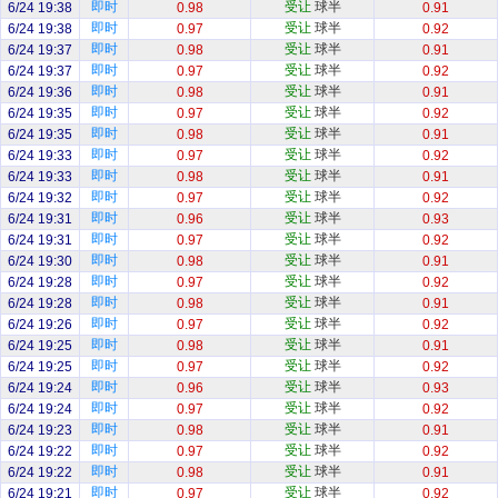
即时
受让
球半
6/24 19:38
0.98
0.91
即时
受让
球半
6/24 19:38
0.97
0.92
即时
受让
球半
6/24 19:37
0.98
0.91
即时
受让
球半
6/24 19:37
0.97
0.92
即时
受让
球半
6/24 19:36
0.98
0.91
即时
受让
球半
6/24 19:35
0.97
0.92
即时
受让
球半
6/24 19:35
0.98
0.91
即时
受让
球半
6/24 19:33
0.97
0.92
即时
受让
球半
6/24 19:33
0.98
0.91
即时
受让
球半
6/24 19:32
0.97
0.92
即时
受让
球半
6/24 19:31
0.96
0.93
即时
受让
球半
6/24 19:31
0.97
0.92
即时
受让
球半
6/24 19:30
0.98
0.91
即时
受让
球半
6/24 19:28
0.97
0.92
即时
受让
球半
6/24 19:28
0.98
0.91
即时
受让
球半
6/24 19:26
0.97
0.92
即时
受让
球半
6/24 19:25
0.98
0.91
即时
受让
球半
6/24 19:25
0.97
0.92
即时
受让
球半
6/24 19:24
0.96
0.93
即时
受让
球半
6/24 19:24
0.97
0.92
即时
受让
球半
6/24 19:23
0.98
0.91
即时
受让
球半
6/24 19:22
0.97
0.92
即时
受让
球半
6/24 19:22
0.98
0.91
即时
受让
球半
6/24 19:21
0.97
0.92