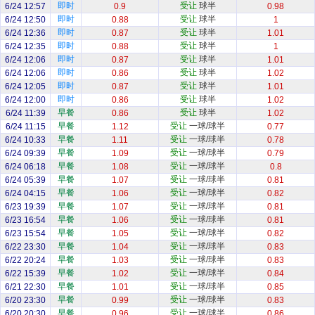
即时
受让
球半
6/24 12:57
0.9
0.98
即时
受让
球半
6/24 12:50
0.88
1
即时
受让
球半
6/24 12:36
0.87
1.01
即时
受让
球半
6/24 12:35
0.88
1
即时
受让
球半
6/24 12:06
0.87
1.01
即时
受让
球半
6/24 12:06
0.86
1.02
即时
受让
球半
6/24 12:05
0.87
1.01
即时
受让
球半
6/24 12:00
0.86
1.02
早餐
受让
球半
6/24 11:39
0.86
1.02
早餐
受让
一球/球半
6/24 11:15
1.12
0.77
早餐
受让
一球/球半
6/24 10:33
1.11
0.78
早餐
受让
一球/球半
6/24 09:39
1.09
0.79
早餐
受让
一球/球半
6/24 06:18
1.08
0.8
早餐
受让
一球/球半
6/24 05:39
1.07
0.81
早餐
受让
一球/球半
6/24 04:15
1.06
0.82
早餐
受让
一球/球半
6/23 19:39
1.07
0.81
早餐
受让
一球/球半
6/23 16:54
1.06
0.81
早餐
受让
一球/球半
6/23 15:54
1.05
0.82
早餐
受让
一球/球半
6/22 23:30
1.04
0.83
早餐
受让
一球/球半
6/22 20:24
1.03
0.83
早餐
受让
一球/球半
6/22 15:39
1.02
0.84
早餐
受让
一球/球半
6/21 22:30
1.01
0.85
早餐
受让
一球/球半
6/20 23:30
0.99
0.83
早餐
受让
一球/球半
6/20 20:30
0.96
0.86