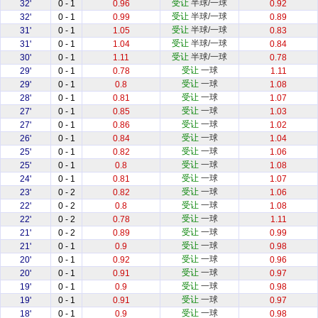
受让
半球/一球
32'
0 - 1
0.96
0.92
受让
半球/一球
32'
0 - 1
0.99
0.89
受让
半球/一球
31'
0 - 1
1.05
0.83
受让
半球/一球
31'
0 - 1
1.04
0.84
受让
半球/一球
30'
0 - 1
1.11
0.78
受让
一球
29'
0 - 1
0.78
1.11
受让
一球
29'
0 - 1
0.8
1.08
受让
一球
28'
0 - 1
0.81
1.07
受让
一球
27'
0 - 1
0.85
1.03
受让
一球
27'
0 - 1
0.86
1.02
受让
一球
26'
0 - 1
0.84
1.04
受让
一球
25'
0 - 1
0.82
1.06
受让
一球
25'
0 - 1
0.8
1.08
受让
一球
24'
0 - 1
0.81
1.07
受让
一球
23'
0 - 2
0.82
1.06
受让
一球
22'
0 - 2
0.8
1.08
受让
一球
22'
0 - 2
0.78
1.11
受让
一球
21'
0 - 2
0.89
0.99
受让
一球
21'
0 - 1
0.9
0.98
受让
一球
20'
0 - 1
0.92
0.96
受让
一球
20'
0 - 1
0.91
0.97
受让
一球
19'
0 - 1
0.9
0.98
受让
一球
19'
0 - 1
0.91
0.97
受让
一球
18'
0 - 1
0.9
0.98