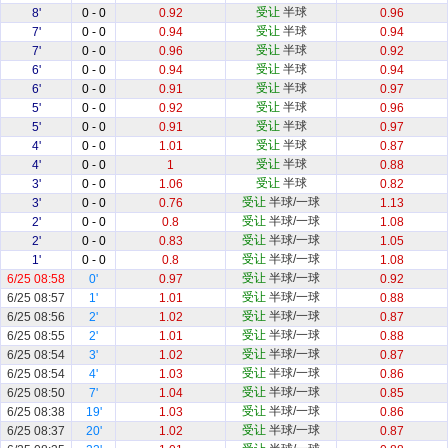
受让
半球
8'
0 - 0
0.92
0.96
受让
半球
7'
0 - 0
0.94
0.94
受让
半球
7'
0 - 0
0.96
0.92
受让
半球
6'
0 - 0
0.94
0.94
受让
半球
6'
0 - 0
0.91
0.97
受让
半球
5'
0 - 0
0.92
0.96
受让
半球
5'
0 - 0
0.91
0.97
受让
半球
4'
0 - 0
1.01
0.87
受让
半球
4'
0 - 0
1
0.88
受让
半球
3'
0 - 0
1.06
0.82
受让
半球/一球
3'
0 - 0
0.76
1.13
受让
半球/一球
2'
0 - 0
0.8
1.08
受让
半球/一球
2'
0 - 0
0.83
1.05
受让
半球/一球
1'
0 - 0
0.8
1.08
受让
半球/一球
6/25 08:58
0'
0.97
0.92
受让
半球/一球
6/25 08:57
1'
1.01
0.88
受让
半球/一球
6/25 08:56
2'
1.02
0.87
受让
半球/一球
6/25 08:55
2'
1.01
0.88
受让
半球/一球
6/25 08:54
3'
1.02
0.87
受让
半球/一球
6/25 08:54
4'
1.03
0.86
受让
半球/一球
6/25 08:50
7'
1.04
0.85
受让
半球/一球
6/25 08:38
19'
1.03
0.86
受让
半球/一球
6/25 08:37
20'
1.02
0.87