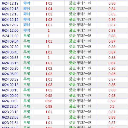
即时
受让
半球/一球
6/24 12:19
1.02
0.86
即时
受让
半球/一球
6/24 12:18
1.04
0.84
即时
受让
半球/一球
6/24 12:15
1.03
0.85
即时
受让
半球/一球
6/24 12:12
1.02
0.86
即时
受让
半球/一球
6/24 12:07
1.01
0.87
即时
受让
半球/一球
6/24 12:00
1
0.88
早餐
受让
半球/一球
6/24 11:30
1
0.88
早餐
受让
半球/一球
6/24 09:54
1.01
0.87
早餐
受让
半球/一球
6/24 07:30
1
0.88
早餐
受让
半球/一球
6/24 06:45
1.01
0.87
早餐
受让
半球/一球
6/24 06:33
1
0.88
早餐
受让
半球/一球
6/24 06:15
1.01
0.87
早餐
受让
半球/一球
6/24 05:30
1.02
0.86
早餐
受让
半球/一球
6/24 05:09
1.03
0.85
早餐
受让
半球/一球
6/24 03:39
1.01
0.87
早餐
受让
半球/一球
6/24 02:18
1.03
0.85
早餐
受让
半球/一球
6/24 00:18
1.02
0.86
早餐
受让
半球/一球
6/24 00:09
0.95
0.93
早餐
受让
半球/一球
6/24 00:03
0.96
0.92
早餐
受让
半球/一球
6/23 23:54
0.98
0.9
早餐
受让
半球/一球
6/23 23:18
1.01
0.87
早餐
受让
半球/一球
6/23 22:03
1
0.88
早餐
受让
半球/一球
6/23 21:54
1.01
0.87