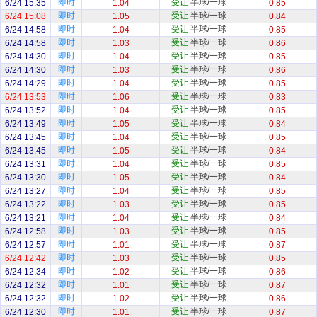
即时
受让
半球/一球
6/24 15:35
1.04
0.85
即时
受让
半球/一球
6/24 15:08
1.05
0.84
即时
受让
半球/一球
6/24 14:58
1.04
0.85
即时
受让
半球/一球
6/24 14:58
1.03
0.86
即时
受让
半球/一球
6/24 14:30
1.04
0.85
即时
受让
半球/一球
6/24 14:30
1.03
0.86
即时
受让
半球/一球
6/24 14:29
1.04
0.85
即时
受让
半球/一球
6/24 13:53
1.06
0.83
即时
受让
半球/一球
6/24 13:52
1.04
0.85
即时
受让
半球/一球
6/24 13:49
1.05
0.84
即时
受让
半球/一球
6/24 13:45
1.04
0.85
即时
受让
半球/一球
6/24 13:45
1.05
0.84
即时
受让
半球/一球
6/24 13:31
1.04
0.85
即时
受让
半球/一球
6/24 13:30
1.05
0.84
即时
受让
半球/一球
6/24 13:27
1.04
0.85
即时
受让
半球/一球
6/24 13:22
1.03
0.85
即时
受让
半球/一球
6/24 13:21
1.04
0.84
即时
受让
半球/一球
6/24 12:58
1.03
0.85
即时
受让
半球/一球
6/24 12:57
1.01
0.87
即时
受让
半球/一球
6/24 12:42
1.03
0.85
即时
受让
半球/一球
6/24 12:34
1.02
0.86
即时
受让
半球/一球
6/24 12:32
1.01
0.87
即时
受让
半球/一球
6/24 12:32
1.02
0.86
即时
受让
半球/一球
6/24 12:30
1.01
0.87