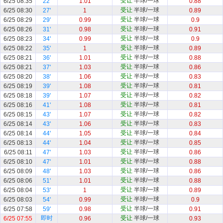
受让
半球/一球
6/25 08:35
22'
1.01
0.88
受让
半球/一球
6/25 08:30
27'
1
0.89
受让
半球/一球
6/25 08:29
29'
0.99
0.9
受让
半球/一球
6/25 08:26
31'
0.98
0.91
受让
半球/一球
6/25 08:23
34'
0.99
0.9
受让
半球/一球
6/25 08:22
35'
1
0.89
受让
半球/一球
6/25 08:21
36'
1.01
0.88
受让
半球/一球
6/25 08:21
37'
1.03
0.86
受让
半球/一球
6/25 08:20
38'
1.06
0.83
受让
半球/一球
6/25 08:19
39'
1.08
0.81
受让
半球/一球
6/25 08:18
39'
1.07
0.82
受让
半球/一球
6/25 08:16
41'
1.08
0.81
受让
半球/一球
6/25 08:15
43'
1.07
0.82
受让
半球/一球
6/25 08:14
43'
1.06
0.83
受让
半球/一球
6/25 08:14
44'
1.05
0.84
受让
半球/一球
6/25 08:13
44'
1.04
0.85
受让
半球/一球
6/25 08:11
47'
1.03
0.86
受让
半球/一球
6/25 08:10
47'
1.01
0.88
受让
半球/一球
6/25 08:09
48'
1.03
0.86
受让
半球/一球
6/25 08:06
51'
1.01
0.88
受让
半球/一球
6/25 08:04
53'
1
0.89
受让
半球/一球
6/25 08:03
54'
0.99
0.9
受让
半球/一球
6/25 07:58
59'
0.98
0.91
即时
受让
半球/一球
6/25 07:55
0.96
0.93