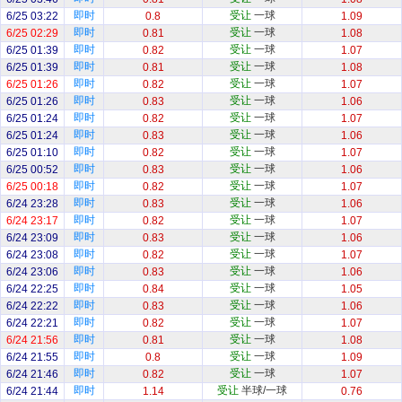
即时
受让
一球
6/25 03:22
0.8
1.09
即时
受让
一球
6/25 02:29
0.81
1.08
即时
受让
一球
6/25 01:39
0.82
1.07
即时
受让
一球
6/25 01:39
0.81
1.08
即时
受让
一球
6/25 01:26
0.82
1.07
即时
受让
一球
6/25 01:26
0.83
1.06
即时
受让
一球
6/25 01:24
0.82
1.07
即时
受让
一球
6/25 01:24
0.83
1.06
即时
受让
一球
6/25 01:10
0.82
1.07
即时
受让
一球
6/25 00:52
0.83
1.06
即时
受让
一球
6/25 00:18
0.82
1.07
即时
受让
一球
6/24 23:28
0.83
1.06
即时
受让
一球
6/24 23:17
0.82
1.07
即时
受让
一球
6/24 23:09
0.83
1.06
即时
受让
一球
6/24 23:08
0.82
1.07
即时
受让
一球
6/24 23:06
0.83
1.06
即时
受让
一球
6/24 22:25
0.84
1.05
即时
受让
一球
6/24 22:22
0.83
1.06
即时
受让
一球
6/24 22:21
0.82
1.07
即时
受让
一球
6/24 21:56
0.81
1.08
即时
受让
一球
6/24 21:55
0.8
1.09
即时
受让
一球
6/24 21:46
0.82
1.07
即时
受让
半球/一球
6/24 21:44
1.14
0.76