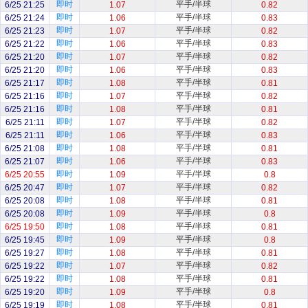
即时
平手/半球
6/25 21:25
1.07
0.82
即时
平手/半球
6/25 21:24
1.06
0.83
即时
平手/半球
6/25 21:23
1.07
0.82
即时
平手/半球
6/25 21:22
1.06
0.83
即时
平手/半球
6/25 21:20
1.07
0.82
即时
平手/半球
6/25 21:20
1.06
0.83
即时
平手/半球
6/25 21:17
1.08
0.81
即时
平手/半球
6/25 21:16
1.07
0.82
即时
平手/半球
6/25 21:16
1.08
0.81
即时
平手/半球
6/25 21:11
1.07
0.82
即时
平手/半球
6/25 21:11
1.06
0.83
即时
平手/半球
6/25 21:08
1.08
0.81
即时
平手/半球
6/25 21:07
1.06
0.83
即时
平手/半球
6/25 20:55
1.09
0.8
即时
平手/半球
6/25 20:47
1.07
0.82
即时
平手/半球
6/25 20:08
1.08
0.81
即时
平手/半球
6/25 20:08
1.09
0.8
即时
平手/半球
6/25 19:50
1.08
0.81
即时
平手/半球
6/25 19:45
1.09
0.8
即时
平手/半球
6/25 19:27
1.08
0.81
即时
平手/半球
6/25 19:22
1.07
0.82
即时
平手/半球
6/25 19:22
1.08
0.81
即时
平手/半球
6/25 19:20
1.09
0.8
即时
平手/半球
6/25 19:19
1.08
0.81