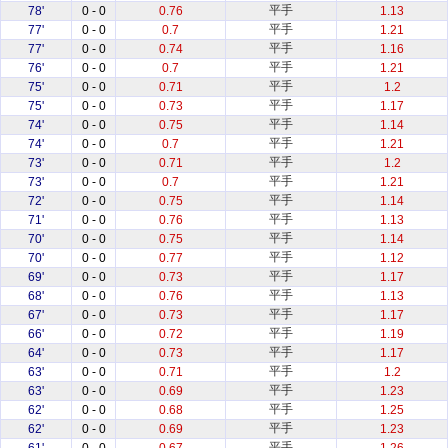
平手
78'
0 - 0
0.76
1.13
平手
77'
0 - 0
0.7
1.21
平手
77'
0 - 0
0.74
1.16
平手
76'
0 - 0
0.7
1.21
平手
75'
0 - 0
0.71
1.2
平手
75'
0 - 0
0.73
1.17
平手
74'
0 - 0
0.75
1.14
平手
74'
0 - 0
0.7
1.21
平手
73'
0 - 0
0.71
1.2
平手
73'
0 - 0
0.7
1.21
平手
72'
0 - 0
0.75
1.14
平手
71'
0 - 0
0.76
1.13
平手
70'
0 - 0
0.75
1.14
平手
70'
0 - 0
0.77
1.12
平手
69'
0 - 0
0.73
1.17
平手
68'
0 - 0
0.76
1.13
平手
67'
0 - 0
0.73
1.17
平手
66'
0 - 0
0.72
1.19
平手
64'
0 - 0
0.73
1.17
平手
63'
0 - 0
0.71
1.2
平手
63'
0 - 0
0.69
1.23
平手
62'
0 - 0
0.68
1.25
平手
62'
0 - 0
0.69
1.23
平手