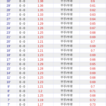
平手/半球
30'
0 - 0
1.38
0.6
平手/半球
29'
0 - 0
1.36
0.61
平手/半球
28'
0 - 0
1.35
0.62
平手/半球
27'
0 - 0
1.33
0.63
平手/半球
27'
0 - 0
1.31
0.64
平手/半球
25'
0 - 0
1.29
0.65
平手/半球
24'
0 - 0
1.26
0.67
平手/半球
23'
0 - 0
1.25
0.68
平手/半球
21'
0 - 0
1.23
0.69
平手/半球
20'
0 - 0
1.21
0.7
平手/半球
19'
0 - 0
1.23
0.69
平手/半球
18'
0 - 0
1.21
0.7
平手/半球
18'
0 - 0
1.23
0.69
平手/半球
17'
0 - 0
1.28
0.66
平手/半球
15'
0 - 0
1.29
0.65
平手/半球
15'
0 - 0
1.28
0.66
平手/半球
14'
0 - 0
1.23
0.69
平手/半球
11'
0 - 0
1.25
0.68
平手/半球
10'
0 - 0
1.23
0.69
平手/半球
9'
0 - 0
1.21
0.7
平手/半球
8'
0 - 0
1.2
0.71
平手/半球
8'
0 - 0
1.25
0.68
平手/半球
7'
0 - 0
1.19
0.72
平手/半球
7'
0 - 0
1.17
0.73