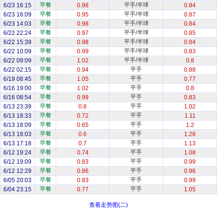
早餐
平手/半球
6/23 16:15
0.98
0.84
早餐
平手/半球
6/23 16:09
0.95
0.87
早餐
平手/半球
6/23 14:03
0.98
0.84
早餐
平手/半球
6/22 22:24
0.97
0.85
早餐
平手/半球
6/22 15:39
0.98
0.84
早餐
平手/半球
6/22 10:09
0.99
0.83
早餐
平手/半球
6/22 09:09
1.02
0.8
早餐
平手
6/22 02:15
0.94
0.88
早餐
平手
6/19 08:45
1.05
0.77
早餐
平手
6/16 19:00
1.02
0.8
早餐
平手
6/16 08:54
0.99
0.83
早餐
平手
6/13 23:39
0.8
1.02
早餐
平手
6/13 18:33
0.72
1.11
早餐
平手
6/13 18:09
0.65
1.2
早餐
平手
6/13 18:03
0.6
1.28
早餐
平手
6/13 17:18
0.7
1.13
早餐
平手
6/12 19:24
0.74
1.08
早餐
平手
6/12 19:09
0.83
0.99
早餐
平手
6/12 12:29
0.86
0.96
早餐
平手
6/05 20:03
0.83
0.99
早餐
平手
6/04 23:15
0.77
1.05
查看走势图(二)