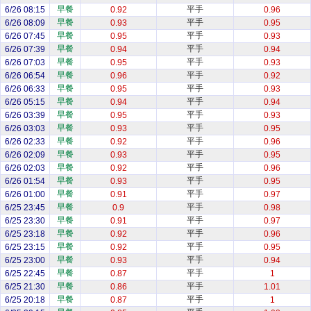
早餐
平手
6/26 08:15
0.92
0.96
早餐
平手
6/26 08:09
0.93
0.95
早餐
平手
6/26 07:45
0.95
0.93
早餐
平手
6/26 07:39
0.94
0.94
早餐
平手
6/26 07:03
0.95
0.93
早餐
平手
6/26 06:54
0.96
0.92
早餐
平手
6/26 06:33
0.95
0.93
早餐
平手
6/26 05:15
0.94
0.94
早餐
平手
6/26 03:39
0.95
0.93
早餐
平手
6/26 03:03
0.93
0.95
早餐
平手
6/26 02:33
0.92
0.96
早餐
平手
6/26 02:09
0.93
0.95
早餐
平手
6/26 02:03
0.92
0.96
早餐
平手
6/26 01:54
0.93
0.95
早餐
平手
6/26 01:00
0.91
0.97
早餐
平手
6/25 23:45
0.9
0.98
早餐
平手
6/25 23:30
0.91
0.97
早餐
平手
6/25 23:18
0.92
0.96
早餐
平手
6/25 23:15
0.92
0.95
早餐
平手
6/25 23:00
0.93
0.94
早餐
平手
6/25 22:45
0.87
1
早餐
平手
6/25 21:30
0.86
1.01
早餐
平手
6/25 20:18
0.87
1