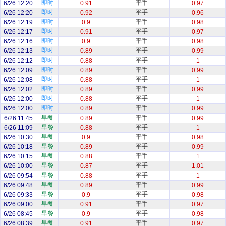
即时
平手
6/26 12:20
0.91
0.97
即时
平手
6/26 12:20
0.92
0.96
即时
平手
6/26 12:19
0.9
0.98
即时
平手
6/26 12:17
0.91
0.97
即时
平手
6/26 12:16
0.9
0.98
即时
平手
6/26 12:13
0.89
0.99
即时
平手
6/26 12:12
0.88
1
即时
平手
6/26 12:09
0.89
0.99
即时
平手
6/26 12:08
0.88
1
即时
平手
6/26 12:02
0.89
0.99
即时
平手
6/26 12:00
0.88
1
即时
平手
6/26 12:00
0.89
0.99
早餐
平手
6/26 11:45
0.89
0.99
早餐
平手
6/26 11:09
0.88
1
早餐
平手
6/26 10:30
0.9
0.98
早餐
平手
6/26 10:18
0.89
0.99
早餐
平手
6/26 10:15
0.88
1
早餐
平手
6/26 10:00
0.87
1.01
早餐
平手
6/26 09:54
0.88
1
早餐
平手
6/26 09:48
0.89
0.99
早餐
平手
6/26 09:33
0.9
0.98
早餐
平手
6/26 09:00
0.91
0.97
早餐
平手
6/26 08:45
0.9
0.98
早餐
平手
6/26 08:39
0.91
0.97