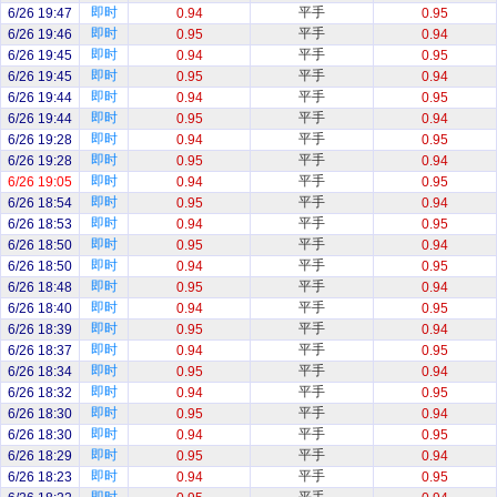
即时
平手
6/26 19:47
0.94
0.95
即时
平手
6/26 19:46
0.95
0.94
即时
平手
6/26 19:45
0.94
0.95
即时
平手
6/26 19:45
0.95
0.94
即时
平手
6/26 19:44
0.94
0.95
即时
平手
6/26 19:44
0.95
0.94
即时
平手
6/26 19:28
0.94
0.95
即时
平手
6/26 19:28
0.95
0.94
即时
平手
6/26 19:05
0.94
0.95
即时
平手
6/26 18:54
0.95
0.94
即时
平手
6/26 18:53
0.94
0.95
即时
平手
6/26 18:50
0.95
0.94
即时
平手
6/26 18:50
0.94
0.95
即时
平手
6/26 18:48
0.95
0.94
即时
平手
6/26 18:40
0.94
0.95
即时
平手
6/26 18:39
0.95
0.94
即时
平手
6/26 18:37
0.94
0.95
即时
平手
6/26 18:34
0.95
0.94
即时
平手
6/26 18:32
0.94
0.95
即时
平手
6/26 18:30
0.95
0.94
即时
平手
6/26 18:30
0.94
0.95
即时
平手
6/26 18:29
0.95
0.94
即时
平手
6/26 18:23
0.94
0.95