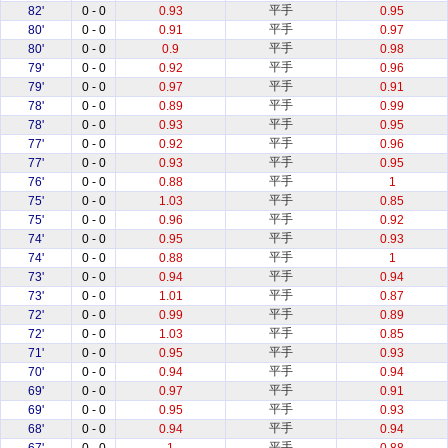
平手
82'
0 - 0
0.93
0.95
平手
80'
0 - 0
0.91
0.97
平手
80'
0 - 0
0.9
0.98
平手
79'
0 - 0
0.92
0.96
平手
79'
0 - 0
0.97
0.91
平手
78'
0 - 0
0.89
0.99
平手
78'
0 - 0
0.93
0.95
平手
77'
0 - 0
0.92
0.96
平手
77'
0 - 0
0.93
0.95
平手
76'
0 - 0
0.88
1
平手
75'
0 - 0
1.03
0.85
平手
75'
0 - 0
0.96
0.92
平手
74'
0 - 0
0.95
0.93
平手
74'
0 - 0
0.88
1
平手
73'
0 - 0
0.94
0.94
平手
73'
0 - 0
1.01
0.87
平手
72'
0 - 0
0.99
0.89
平手
72'
0 - 0
1.03
0.85
平手
71'
0 - 0
0.95
0.93
平手
70'
0 - 0
0.94
0.94
平手
69'
0 - 0
0.97
0.91
平手
69'
0 - 0
0.95
0.93
平手
68'
0 - 0
0.94
0.94
平手