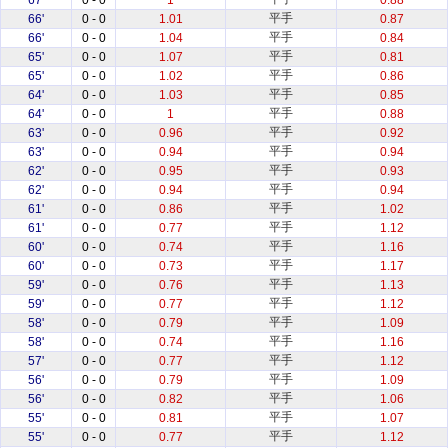
67'
0 - 0
1
0.88
平手
66'
0 - 0
1.01
0.87
平手
66'
0 - 0
1.04
0.84
平手
65'
0 - 0
1.07
0.81
平手
65'
0 - 0
1.02
0.86
平手
64'
0 - 0
1.03
0.85
平手
64'
0 - 0
1
0.88
平手
63'
0 - 0
0.96
0.92
平手
63'
0 - 0
0.94
0.94
平手
62'
0 - 0
0.95
0.93
平手
62'
0 - 0
0.94
0.94
平手
61'
0 - 0
0.86
1.02
平手
61'
0 - 0
0.77
1.12
平手
60'
0 - 0
0.74
1.16
平手
60'
0 - 0
0.73
1.17
平手
59'
0 - 0
0.76
1.13
平手
59'
0 - 0
0.77
1.12
平手
58'
0 - 0
0.79
1.09
平手
58'
0 - 0
0.74
1.16
平手
57'
0 - 0
0.77
1.12
平手
56'
0 - 0
0.79
1.09
平手
56'
0 - 0
0.82
1.06
平手
55'
0 - 0
0.81
1.07
平手
55'
0 - 0
0.77
1.12