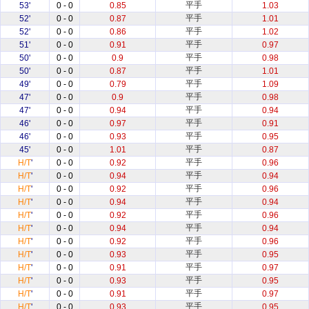
平手
53'
0 - 0
0.85
1.03
平手
52'
0 - 0
0.87
1.01
平手
52'
0 - 0
0.86
1.02
平手
51'
0 - 0
0.91
0.97
平手
50'
0 - 0
0.9
0.98
平手
50'
0 - 0
0.87
1.01
平手
49'
0 - 0
0.79
1.09
平手
47'
0 - 0
0.9
0.98
平手
47'
0 - 0
0.94
0.94
平手
46'
0 - 0
0.97
0.91
平手
46'
0 - 0
0.93
0.95
平手
45'
0 - 0
1.01
0.87
平手
H/T
'
0 - 0
0.92
0.96
平手
H/T
'
0 - 0
0.94
0.94
平手
H/T
'
0 - 0
0.92
0.96
平手
H/T
'
0 - 0
0.94
0.94
平手
H/T
'
0 - 0
0.92
0.96
平手
H/T
'
0 - 0
0.94
0.94
平手
H/T
'
0 - 0
0.92
0.96
平手
H/T
'
0 - 0
0.93
0.95
平手
H/T
'
0 - 0
0.91
0.97
平手
H/T
'
0 - 0
0.93
0.95
平手
H/T
'
0 - 0
0.91
0.97
平手
H/T
'
0 - 0
0.93
0.95