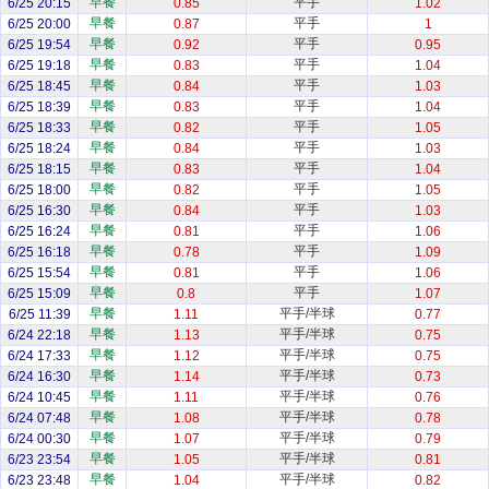
早餐
平手
6/25 20:15
0.85
1.02
早餐
平手
6/25 20:00
0.87
1
早餐
平手
6/25 19:54
0.92
0.95
早餐
平手
6/25 19:18
0.83
1.04
早餐
平手
6/25 18:45
0.84
1.03
早餐
平手
6/25 18:39
0.83
1.04
早餐
平手
6/25 18:33
0.82
1.05
早餐
平手
6/25 18:24
0.84
1.03
早餐
平手
6/25 18:15
0.83
1.04
早餐
平手
6/25 18:00
0.82
1.05
早餐
平手
6/25 16:30
0.84
1.03
早餐
平手
6/25 16:24
0.81
1.06
早餐
平手
6/25 16:18
0.78
1.09
早餐
平手
6/25 15:54
0.81
1.06
早餐
平手
6/25 15:09
0.8
1.07
早餐
平手/半球
6/25 11:39
1.11
0.77
早餐
平手/半球
6/24 22:18
1.13
0.75
早餐
平手/半球
6/24 17:33
1.12
0.75
早餐
平手/半球
6/24 16:30
1.14
0.73
早餐
平手/半球
6/24 10:45
1.11
0.76
早餐
平手/半球
6/24 07:48
1.08
0.78
早餐
平手/半球
6/24 00:30
1.07
0.79
早餐
平手/半球
6/23 23:54
1.05
0.81
早餐
平手/半球
6/23 23:48
1.04
0.82