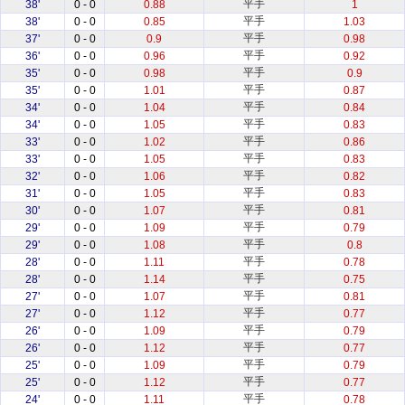
平手
38'
0 - 0
0.88
1
平手
38'
0 - 0
0.85
1.03
平手
37'
0 - 0
0.9
0.98
平手
36'
0 - 0
0.96
0.92
平手
35'
0 - 0
0.98
0.9
平手
35'
0 - 0
1.01
0.87
平手
34'
0 - 0
1.04
0.84
平手
34'
0 - 0
1.05
0.83
平手
33'
0 - 0
1.02
0.86
平手
33'
0 - 0
1.05
0.83
平手
32'
0 - 0
1.06
0.82
平手
31'
0 - 0
1.05
0.83
平手
30'
0 - 0
1.07
0.81
平手
29'
0 - 0
1.09
0.79
平手
29'
0 - 0
1.08
0.8
平手
28'
0 - 0
1.11
0.78
平手
28'
0 - 0
1.14
0.75
平手
27'
0 - 0
1.07
0.81
平手
27'
0 - 0
1.12
0.77
平手
26'
0 - 0
1.09
0.79
平手
26'
0 - 0
1.12
0.77
平手
25'
0 - 0
1.09
0.79
平手
25'
0 - 0
1.12
0.77
平手
24'
0 - 0
1.11
0.78