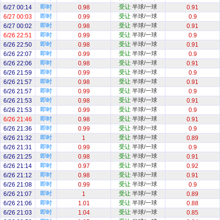
即时
受让
半球/一球
6/27 00:14
0.98
0.91
即时
受让
半球/一球
6/27 00:03
0.99
0.9
即时
受让
半球/一球
6/27 00:02
0.98
0.91
即时
受让
半球/一球
6/26 22:51
0.99
0.9
即时
受让
半球/一球
6/26 22:50
0.98
0.91
即时
受让
半球/一球
6/26 22:07
0.99
0.9
即时
受让
半球/一球
6/26 22:06
0.98
0.91
即时
受让
半球/一球
6/26 21:59
0.99
0.9
即时
受让
半球/一球
6/26 21:57
0.98
0.91
即时
受让
半球/一球
6/26 21:57
0.99
0.9
即时
受让
半球/一球
6/26 21:53
0.98
0.91
即时
受让
半球/一球
6/26 21:53
0.99
0.9
即时
受让
半球/一球
6/26 21:46
0.98
0.91
即时
受让
半球/一球
6/26 21:36
0.99
0.9
即时
受让
半球/一球
6/26 21:32
1
0.89
即时
受让
半球/一球
6/26 21:31
0.99
0.9
即时
受让
半球/一球
6/26 21:25
0.98
0.91
即时
受让
半球/一球
6/26 21:14
0.97
0.92
即时
受让
半球/一球
6/26 21:12
0.98
0.91
即时
受让
半球/一球
6/26 21:08
0.99
0.9
即时
受让
半球/一球
6/26 21:07
1
0.89
即时
受让
半球/一球
6/26 21:06
1.01
0.88
即时
受让
半球/一球
6/26 21:03
1.04
0.85