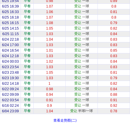
早餐
受让
一球
6/25 19:54
0.98
0.89
早餐
受让
一球
6/25 16:39
1.07
0.8
早餐
受让
一球
6/25 16:33
1.06
0.81
早餐
受让
一球
6/25 16:18
1.07
0.8
早餐
受让
一球
6/25 16:15
1.08
0.79
早餐
受让
一球
6/25 14:15
1.05
0.82
早餐
受让
一球
6/25 11:15
1.03
0.84
早餐
受让
一球
6/24 22:18
1.04
0.83
早餐
受让
一球
6/24 17:00
1.03
0.83
早餐
受让
一球
6/24 16:54
1.01
0.85
早餐
受让
一球
6/24 12:18
1.03
0.83
早餐
受让
一球
6/24 00:03
1.02
0.84
早餐
受让
一球
6/23 23:54
1.03
0.83
早餐
受让
一球
6/23 23:48
1.05
0.81
早餐
受让
一球
6/23 19:30
1.03
0.79
早餐
受让
一球
6/22 14:18
1
0.82
早餐
受让
一球
6/22 09:24
0.98
0.84
早餐
受让
一球
6/22 09:09
0.94
0.88
早餐
受让
一球
6/22 03:54
0.91
0.91
早餐
受让
一球
6/16 02:24
0.9
0.92
早餐
受让
半球/一球
6/04 23:09
1.04
0.78
查看走势图(二)