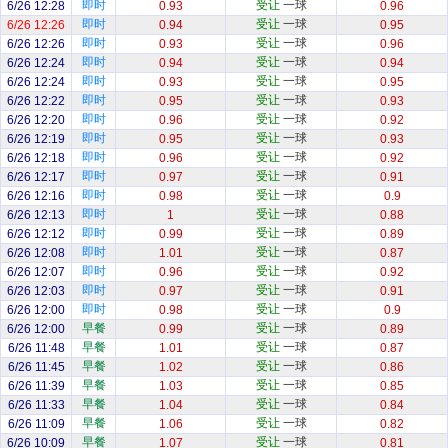
即时
受让
一球
6/26 12:28
0.93
0.96
即时
受让
一球
6/26 12:26
0.94
0.95
即时
受让
一球
6/26 12:26
0.93
0.96
即时
受让
一球
6/26 12:24
0.94
0.94
即时
受让
一球
6/26 12:24
0.93
0.95
即时
受让
一球
6/26 12:22
0.95
0.93
即时
受让
一球
6/26 12:20
0.96
0.92
即时
受让
一球
6/26 12:19
0.95
0.93
即时
受让
一球
6/26 12:18
0.96
0.92
即时
受让
一球
6/26 12:17
0.97
0.91
即时
受让
一球
6/26 12:16
0.98
0.9
即时
受让
一球
6/26 12:13
1
0.88
即时
受让
一球
6/26 12:12
0.99
0.89
即时
受让
一球
6/26 12:08
1.01
0.87
即时
受让
一球
6/26 12:07
0.96
0.92
即时
受让
一球
6/26 12:03
0.97
0.91
即时
受让
一球
6/26 12:00
0.98
0.9
早餐
受让
一球
6/26 12:00
0.99
0.89
早餐
受让
一球
6/26 11:48
1.01
0.87
早餐
受让
一球
6/26 11:45
1.02
0.86
早餐
受让
一球
6/26 11:39
1.03
0.85
早餐
受让
一球
6/26 11:33
1.04
0.84
早餐
受让
一球
6/26 11:09
1.06
0.82
早餐
受让
一球
6/26 10:09
1.07
0.81