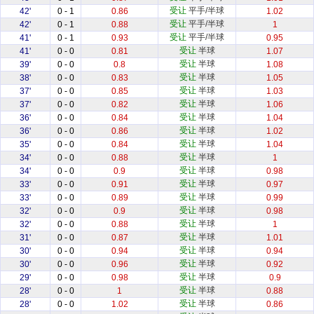
受让
平手/半球
42'
0 - 1
0.86
1.02
受让
平手/半球
42'
0 - 1
0.88
1
受让
平手/半球
41'
0 - 1
0.93
0.95
受让
半球
41'
0 - 0
0.81
1.07
受让
半球
39'
0 - 0
0.8
1.08
受让
半球
38'
0 - 0
0.83
1.05
受让
半球
37'
0 - 0
0.85
1.03
受让
半球
37'
0 - 0
0.82
1.06
受让
半球
36'
0 - 0
0.84
1.04
受让
半球
36'
0 - 0
0.86
1.02
受让
半球
35'
0 - 0
0.84
1.04
受让
半球
34'
0 - 0
0.88
1
受让
半球
34'
0 - 0
0.9
0.98
受让
半球
33'
0 - 0
0.91
0.97
受让
半球
33'
0 - 0
0.89
0.99
受让
半球
32'
0 - 0
0.9
0.98
受让
半球
32'
0 - 0
0.88
1
受让
半球
31'
0 - 0
0.87
1.01
受让
半球
30'
0 - 0
0.94
0.94
受让
半球
30'
0 - 0
0.96
0.92
受让
半球
29'
0 - 0
0.98
0.9
受让
半球
28'
0 - 0
1
0.88
受让
半球
28'
0 - 0
1.02
0.86