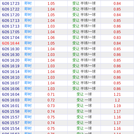
即时
受让
半球/一球
6/26 17:23
1.05
0.84
即时
受让
半球/一球
6/26 17:22
1.04
0.85
即时
受让
半球/一球
6/26 17:20
1.05
0.84
即时
受让
半球/一球
6/26 17:13
1.04
0.85
即时
受让
半球/一球
6/26 17:13
1.03
0.86
即时
受让
半球/一球
6/26 17:05
1.04
0.85
即时
受让
半球/一球
6/26 17:04
1.06
0.83
即时
受让
半球/一球
6/26 16:44
1.05
0.84
即时
受让
半球/一球
6/26 16:30
1.04
0.85
即时
受让
半球/一球
6/26 16:30
1.03
0.86
即时
受让
半球/一球
6/26 16:20
1.04
0.85
即时
受让
半球/一球
6/26 16:19
1.03
0.86
即时
受让
半球/一球
6/26 16:14
1.04
0.85
即时
受让
半球/一球
6/26 16:10
1.03
0.86
即时
受让
半球/一球
6/26 16:07
1.04
0.85
即时
受让
半球/一球
6/26 16:06
1.03
0.86
即时
受让
一球
6/26 16:04
0.71
1.21
即时
受让
一球
6/26 16:03
0.72
1.2
即时
受让
一球
6/26 16:01
0.73
1.19
即时
受让
一球
6/26 15:58
0.74
1.17
即时
受让
一球
6/26 15:57
0.75
1.16
即时
受让
一球
6/26 15:57
0.74
1.17
即时
受让
一球
6/26 15:54
0.75
1.16