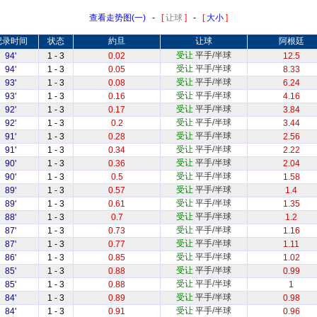
查看走势图(一)
-
[
让球
]
-
[
大小
]
记录时间
状态
約旦
让球
阿根廷
受让
平手/半球
94'
1 - 3
0.02
12.5
受让
平手/半球
94'
1 - 3
0.05
8.33
受让
平手/半球
93'
1 - 3
0.08
6.24
受让
平手/半球
93'
1 - 3
0.16
4.16
受让
平手/半球
92'
1 - 3
0.17
3.84
受让
平手/半球
92'
1 - 3
0.2
3.44
受让
平手/半球
91'
1 - 3
0.28
2.56
受让
平手/半球
91'
1 - 3
0.34
2.22
受让
平手/半球
90'
1 - 3
0.36
2.04
受让
平手/半球
90'
1 - 3
0.5
1.58
受让
平手/半球
89'
1 - 3
0.57
1.4
受让
平手/半球
89'
1 - 3
0.61
1.35
受让
平手/半球
88'
1 - 3
0.7
1.2
受让
平手/半球
87'
1 - 3
0.73
1.16
受让
平手/半球
87'
1 - 3
0.77
1.11
受让
平手/半球
86'
1 - 3
0.85
1.02
受让
平手/半球
85'
1 - 3
0.88
0.99
受让
平手/半球
85'
1 - 3
0.88
1
受让
平手/半球
84'
1 - 3
0.89
0.98
受让
平手/半球
84'
1 - 3
0.91
0.96