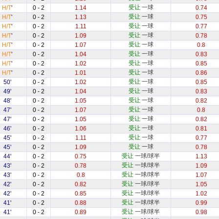
受让
一球
H/T
'
0 - 2
1.14
0.74
受让
一球
H/T
'
0 - 2
1.13
0.75
受让
一球
H/T
'
0 - 2
1.11
0.77
受让
一球
H/T
'
0 - 2
1.09
0.78
受让
一球
H/T
'
0 - 2
1.07
0.8
受让
一球
H/T
'
0 - 2
1.04
0.83
受让
一球
H/T
'
0 - 2
1.02
0.85
受让
一球
H/T
'
0 - 2
1.01
0.86
受让
一球
50'
0 - 2
1.02
0.85
受让
一球
49'
0 - 2
1.04
0.83
受让
一球
48'
0 - 2
1.05
0.82
受让
一球
47'
0 - 2
1.07
0.8
受让
一球
47'
0 - 2
1.05
0.82
受让
一球
46'
0 - 2
1.06
0.81
受让
一球
45'
0 - 2
1.11
0.77
受让
一球
45'
0 - 2
1.09
0.78
受让
一球/球半
44'
0 - 2
0.75
1.13
受让
一球/球半
43'
0 - 2
0.78
1.09
受让
一球/球半
43'
0 - 2
0.8
1.07
受让
一球/球半
42'
0 - 2
0.82
1.05
受让
一球/球半
42'
0 - 2
0.85
1.02
受让
一球/球半
41'
0 - 2
0.88
0.99
受让
一球/球半
41'
0 - 2
0.89
0.98