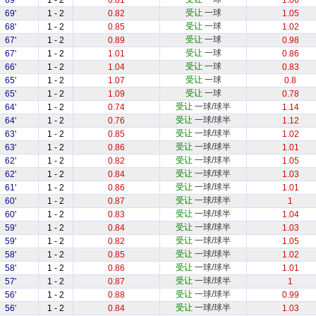
69'
1 - 2
0.81
1.06
受让
一球
69'
1 - 2
0.82
1.05
受让
一球
68'
1 - 2
0.85
1.02
受让
一球
67'
1 - 2
0.89
0.98
受让
一球
67'
1 - 2
1.01
0.86
受让
一球
66'
1 - 2
1.04
0.83
受让
一球
65'
1 - 2
1.07
0.8
受让
一球
65'
1 - 2
1.09
0.78
受让
一球/球半
64'
1 - 2
0.74
1.14
受让
一球/球半
64'
1 - 2
0.76
1.12
受让
一球/球半
63'
1 - 2
0.85
1.02
受让
一球/球半
63'
1 - 2
0.86
1.01
受让
一球/球半
62'
1 - 2
0.82
1.05
受让
一球/球半
62'
1 - 2
0.84
1.03
受让
一球/球半
61'
1 - 2
0.86
1.01
受让
一球/球半
60'
1 - 2
0.87
1
受让
一球/球半
60'
1 - 2
0.83
1.04
受让
一球/球半
59'
1 - 2
0.84
1.03
受让
一球/球半
59'
1 - 2
0.82
1.05
受让
一球/球半
58'
1 - 2
0.85
1.02
受让
一球/球半
58'
1 - 2
0.86
1.01
受让
一球/球半
57'
1 - 2
0.87
1
受让
一球/球半
56'
1 - 2
0.88
0.99
受让
一球/球半
56'
1 - 2
0.84
1.03