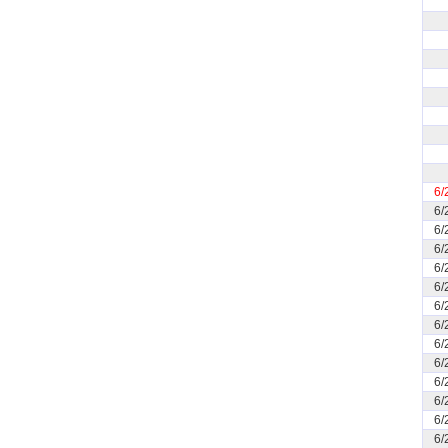
6/
6/
6/
6/
6/
6/
6/
6/
6/
6/
6/
6/
6/
6/