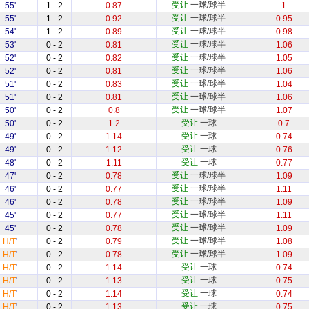
受让
一球/球半
55'
1 - 2
0.87
1
受让
一球/球半
55'
1 - 2
0.92
0.95
受让
一球/球半
54'
1 - 2
0.89
0.98
受让
一球/球半
53'
0 - 2
0.81
1.06
受让
一球/球半
52'
0 - 2
0.82
1.05
受让
一球/球半
52'
0 - 2
0.81
1.06
受让
一球/球半
51'
0 - 2
0.83
1.04
受让
一球/球半
51'
0 - 2
0.81
1.06
受让
一球/球半
50'
0 - 2
0.8
1.07
受让
一球
50'
0 - 2
1.2
0.7
受让
一球
49'
0 - 2
1.14
0.74
受让
一球
49'
0 - 2
1.12
0.76
受让
一球
48'
0 - 2
1.11
0.77
受让
一球/球半
47'
0 - 2
0.78
1.09
受让
一球/球半
46'
0 - 2
0.77
1.11
受让
一球/球半
46'
0 - 2
0.78
1.09
受让
一球/球半
45'
0 - 2
0.77
1.11
受让
一球/球半
45'
0 - 2
0.78
1.09
受让
一球/球半
H/T
'
0 - 2
0.79
1.08
受让
一球/球半
H/T
'
0 - 2
0.78
1.09
受让
一球
H/T
'
0 - 2
1.14
0.74
受让
一球
H/T
'
0 - 2
1.13
0.75
受让
一球
H/T
'
0 - 2
1.14
0.74
受让
一球
H/T
'
0 - 2
1.13
0.75