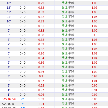
受让
半球
13'
0 - 0
0.79
1.09
受让
半球
12'
0 - 0
0.82
1.06
受让
半球
11'
0 - 0
0.83
1.05
受让
半球
11'
0 - 0
0.82
1.06
受让
半球
10'
0 - 0
0.83
1.05
受让
半球
9'
0 - 0
0.81
1.07
受让
半球
9'
0 - 0
0.82
1.06
受让
半球
8'
0 - 0
0.88
1
受让
半球
8'
0 - 0
0.82
1.06
受让
半球
7'
0 - 0
0.83
1.05
受让
半球
6'
0 - 0
0.82
1.06
受让
半球
6'
0 - 0
0.86
1.02
受让
半球
5'
0 - 0
0.84
1.04
受让
半球
5'
0 - 0
0.86
1.02
受让
半球
4'
0 - 0
0.83
1.05
受让
半球
4'
0 - 0
0.86
1.02
受让
半球
3'
0 - 0
0.9
0.98
受让
半球
3'
0 - 0
0.87
1.01
受让
半球
2'
0 - 0
0.92
0.96
受让
半球
1'
0 - 0
0.97
0.91
受让
半球
1'
0 - 0
0.96
0.92
受让
半球
6/29 02:59
0'
1.03
0.86
受让
半球
6/29 02:51
7'
1.04
0.85