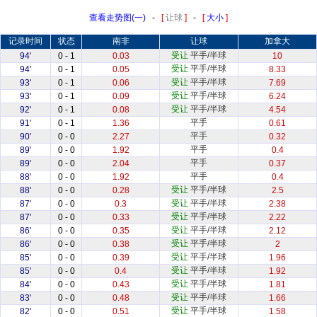
查看走势图(一)
-
[
让球
]
-
[
大小
]
记录时间
状态
南非
让球
加拿大
受让
平手/半球
94'
0 - 1
0.03
10
受让
平手/半球
94'
0 - 1
0.05
8.33
受让
平手/半球
93'
0 - 1
0.06
7.69
受让
平手/半球
93'
0 - 1
0.09
6.24
受让
平手/半球
92'
0 - 1
0.08
4.54
平手
91'
0 - 1
1.36
0.61
平手
90'
0 - 0
2.27
0.32
平手
89'
0 - 0
1.92
0.4
平手
89'
0 - 0
2.04
0.37
平手
88'
0 - 0
1.92
0.4
受让
平手/半球
88'
0 - 0
0.28
2.5
受让
平手/半球
87'
0 - 0
0.3
2.38
受让
平手/半球
87'
0 - 0
0.33
2.22
受让
平手/半球
86'
0 - 0
0.35
2.12
受让
平手/半球
86'
0 - 0
0.38
2
受让
平手/半球
85'
0 - 0
0.39
1.96
受让
平手/半球
85'
0 - 0
0.4
1.92
受让
平手/半球
84'
0 - 0
0.43
1.81
受让
平手/半球
83'
0 - 0
0.48
1.66
受让
平手/半球
82'
0 - 0
0.51
1.58