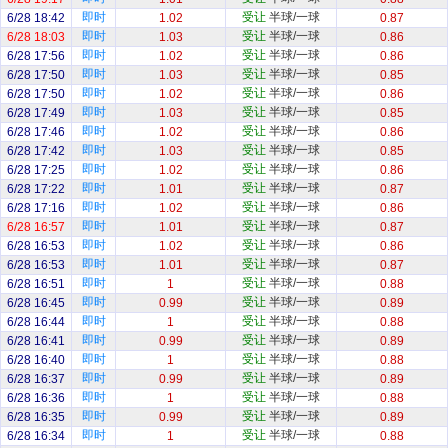
即时
受让
半球/一球
6/28 18:42
1.02
0.87
即时
受让
半球/一球
6/28 18:03
1.03
0.86
即时
受让
半球/一球
6/28 17:56
1.02
0.86
即时
受让
半球/一球
6/28 17:50
1.03
0.85
即时
受让
半球/一球
6/28 17:50
1.02
0.86
即时
受让
半球/一球
6/28 17:49
1.03
0.85
即时
受让
半球/一球
6/28 17:46
1.02
0.86
即时
受让
半球/一球
6/28 17:42
1.03
0.85
即时
受让
半球/一球
6/28 17:25
1.02
0.86
即时
受让
半球/一球
6/28 17:22
1.01
0.87
即时
受让
半球/一球
6/28 17:16
1.02
0.86
即时
受让
半球/一球
6/28 16:57
1.01
0.87
即时
受让
半球/一球
6/28 16:53
1.02
0.86
即时
受让
半球/一球
6/28 16:53
1.01
0.87
即时
受让
半球/一球
6/28 16:51
1
0.88
即时
受让
半球/一球
6/28 16:45
0.99
0.89
即时
受让
半球/一球
6/28 16:44
1
0.88
即时
受让
半球/一球
6/28 16:41
0.99
0.89
即时
受让
半球/一球
6/28 16:40
1
0.88
即时
受让
半球/一球
6/28 16:37
0.99
0.89
即时
受让
半球/一球
6/28 16:36
1
0.88
即时
受让
半球/一球
6/28 16:35
0.99
0.89
即时
受让
半球/一球
6/28 16:34
1
0.88