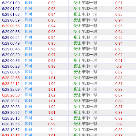
即时
受让
半球/一球
6/29 01:09
0.92
0.97
即时
受让
半球/一球
6/29 01:07
0.93
0.96
即时
受让
半球/一球
6/29 01:02
0.94
0.95
即时
受让
半球/一球
6/29 00:59
0.95
0.94
即时
受让
半球/一球
6/29 00:56
0.94
0.95
即时
受让
半球/一球
6/29 00:55
0.95
0.94
即时
受让
半球/一球
6/29 00:54
0.94
0.95
即时
受让
半球/一球
6/29 00:49
0.95
0.94
即时
受让
半球/一球
6/29 00:46
0.96
0.93
即时
受让
半球/一球
6/29 00:39
0.97
0.92
即时
受让
半球/一球
6/29 00:36
0.98
0.91
即时
受让
半球/一球
6/29 00:23
0.99
0.9
即时
受让
半球/一球
6/29 00:04
1
0.89
即时
受让
半球/一球
6/28 23:55
1.01
0.88
即时
受让
半球/一球
6/28 22:12
1.02
0.87
即时
受让
半球/一球
6/28 22:09
1.01
0.88
即时
受让
半球/一球
6/28 20:50
1.02
0.87
即时
受让
半球/一球
6/28 20:37
1.01
0.88
即时
受让
半球/一球
6/28 20:33
1.02
0.87
即时
受让
半球/一球
6/28 20:22
1.01
0.88
即时
受让
半球/一球
6/28 20:16
1
0.89
即时
受让
半球/一球
6/28 19:55
0.99
0.9
即时
受让
半球/一球
6/28 19:52
1
0.89
即时
受让
半球/一球
6/28 19:17
1.01
0.88