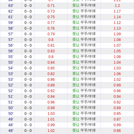
64'
0 - 0
0.7
1.21
受让
平手/半球
63'
0 - 0
0.71
1.2
受让
平手/半球
62'
0 - 0
0.73
1.17
受让
平手/半球
61'
0 - 0
0.75
1.14
受让
平手/半球
59'
0 - 0
0.77
1.12
受让
平手/半球
58'
0 - 0
0.76
1.13
受让
平手/半球
57'
0 - 0
0.79
1.09
受让
平手/半球
57'
0 - 0
0.8
1.08
受让
平手/半球
56'
0 - 0
0.81
1.07
受让
平手/半球
56'
0 - 0
0.83
1.05
受让
平手/半球
55'
0 - 0
0.8
1.08
受让
平手/半球
55'
0 - 0
0.84
1.04
受让
平手/半球
54'
0 - 0
0.85
1.03
受让
平手/半球
53'
0 - 0
0.82
1.06
受让
平手/半球
53'
0 - 0
0.86
1.02
受让
平手/半球
52'
0 - 0
0.89
0.99
受让
平手/半球
52'
0 - 0
0.92
0.96
受让
平手/半球
51'
0 - 0
0.94
0.94
受让
平手/半球
51'
0 - 0
0.96
0.92
受让
平手/半球
50'
0 - 0
0.99
0.89
受让
平手/半球
50'
0 - 0
1.03
0.85
受让
平手/半球
49'
0 - 0
1.01
0.87
受让
平手/半球
48'
0 - 0
0.99
0.89
受让
平手/半球
48'
0 - 0
1.02
0.86