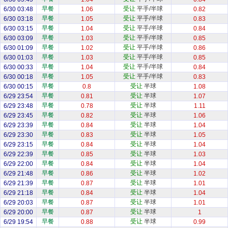
早餐
受让
平手/半球
6/30 03:48
1.06
0.82
早餐
受让
平手/半球
6/30 03:18
1.05
0.83
早餐
受让
平手/半球
6/30 03:15
1.04
0.84
早餐
受让
平手/半球
6/30 03:09
1.03
0.85
早餐
受让
平手/半球
6/30 01:09
1.02
0.86
早餐
受让
平手/半球
6/30 01:03
1.03
0.85
早餐
受让
平手/半球
6/30 00:33
1.04
0.84
早餐
受让
平手/半球
6/30 00:18
1.05
0.83
早餐
受让
半球
6/30 00:15
0.8
1.08
早餐
受让
半球
6/29 23:54
0.81
1.07
早餐
受让
半球
6/29 23:48
0.78
1.11
早餐
受让
半球
6/29 23:45
0.82
1.06
早餐
受让
半球
6/29 23:39
0.84
1.04
早餐
受让
半球
6/29 23:30
0.83
1.05
早餐
受让
半球
6/29 23:15
0.84
1.04
早餐
受让
半球
6/29 22:39
0.85
1.03
早餐
受让
半球
6/29 22:00
0.84
1.04
早餐
受让
半球
6/29 21:48
0.86
1.02
早餐
受让
半球
6/29 21:39
0.87
1.01
早餐
受让
半球
6/29 21:18
0.84
1.04
早餐
受让
半球
6/29 20:03
0.87
1.01
早餐
受让
半球
6/29 20:00
0.87
1
早餐
受让
半球
6/29 19:54
0.88
0.99