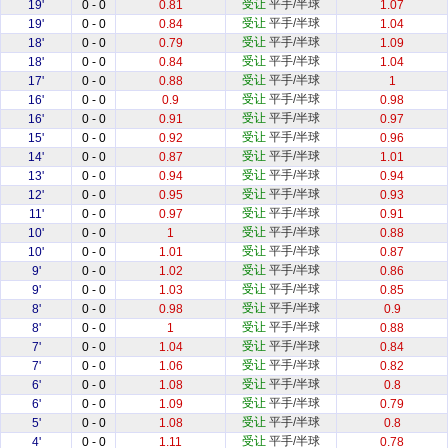
受让
平手/半球
19'
0 - 0
0.81
1.07
受让
平手/半球
19'
0 - 0
0.84
1.04
受让
平手/半球
18'
0 - 0
0.79
1.09
受让
平手/半球
18'
0 - 0
0.84
1.04
受让
平手/半球
17'
0 - 0
0.88
1
受让
平手/半球
16'
0 - 0
0.9
0.98
受让
平手/半球
16'
0 - 0
0.91
0.97
受让
平手/半球
15'
0 - 0
0.92
0.96
受让
平手/半球
14'
0 - 0
0.87
1.01
受让
平手/半球
13'
0 - 0
0.94
0.94
受让
平手/半球
12'
0 - 0
0.95
0.93
受让
平手/半球
11'
0 - 0
0.97
0.91
受让
平手/半球
10'
0 - 0
1
0.88
受让
平手/半球
10'
0 - 0
1.01
0.87
受让
平手/半球
9'
0 - 0
1.02
0.86
受让
平手/半球
9'
0 - 0
1.03
0.85
受让
平手/半球
8'
0 - 0
0.98
0.9
受让
平手/半球
8'
0 - 0
1
0.88
受让
平手/半球
7'
0 - 0
1.04
0.84
受让
平手/半球
7'
0 - 0
1.06
0.82
受让
平手/半球
6'
0 - 0
1.08
0.8
受让
平手/半球
6'
0 - 0
1.09
0.79
受让
平手/半球
5'
0 - 0
1.08
0.8
受让
平手/半球
4'
0 - 0
1.11
0.78