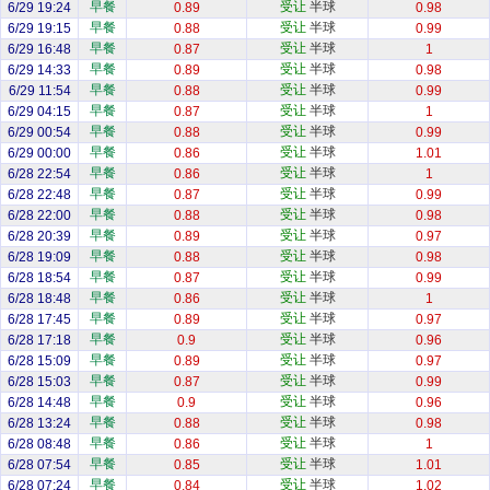
早餐
受让
半球
6/29 19:24
0.89
0.98
早餐
受让
半球
6/29 19:15
0.88
0.99
早餐
受让
半球
6/29 16:48
0.87
1
早餐
受让
半球
6/29 14:33
0.89
0.98
早餐
受让
半球
6/29 11:54
0.88
0.99
早餐
受让
半球
6/29 04:15
0.87
1
早餐
受让
半球
6/29 00:54
0.88
0.99
早餐
受让
半球
6/29 00:00
0.86
1.01
早餐
受让
半球
6/28 22:54
0.86
1
早餐
受让
半球
6/28 22:48
0.87
0.99
早餐
受让
半球
6/28 22:00
0.88
0.98
早餐
受让
半球
6/28 20:39
0.89
0.97
早餐
受让
半球
6/28 19:09
0.88
0.98
早餐
受让
半球
6/28 18:54
0.87
0.99
早餐
受让
半球
6/28 18:48
0.86
1
早餐
受让
半球
6/28 17:45
0.89
0.97
早餐
受让
半球
6/28 17:18
0.9
0.96
早餐
受让
半球
6/28 15:09
0.89
0.97
早餐
受让
半球
6/28 15:03
0.87
0.99
早餐
受让
半球
6/28 14:48
0.9
0.96
早餐
受让
半球
6/28 13:24
0.88
0.98
早餐
受让
半球
6/28 08:48
0.86
1
早餐
受让
半球
6/28 07:54
0.85
1.01
早餐
受让
半球
6/28 07:24
0.84
1.02