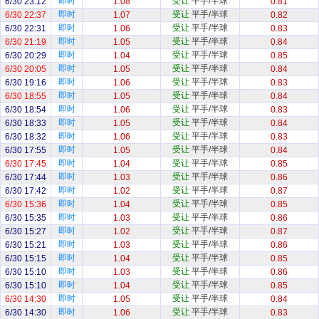
即时
受让
平手/半球
6/30 23:12
1.08
0.81
即时
受让
平手/半球
6/30 22:37
1.07
0.82
即时
受让
平手/半球
6/30 22:31
1.06
0.83
即时
受让
平手/半球
6/30 21:19
1.05
0.84
即时
受让
平手/半球
6/30 20:29
1.04
0.85
即时
受让
平手/半球
6/30 20:05
1.05
0.84
即时
受让
平手/半球
6/30 19:16
1.06
0.83
即时
受让
平手/半球
6/30 18:55
1.05
0.84
即时
受让
平手/半球
6/30 18:54
1.06
0.83
即时
受让
平手/半球
6/30 18:33
1.05
0.84
即时
受让
平手/半球
6/30 18:32
1.06
0.83
即时
受让
平手/半球
6/30 17:55
1.05
0.84
即时
受让
平手/半球
6/30 17:45
1.04
0.85
即时
受让
平手/半球
6/30 17:44
1.03
0.86
即时
受让
平手/半球
6/30 17:42
1.02
0.87
即时
受让
平手/半球
6/30 15:36
1.04
0.85
即时
受让
平手/半球
6/30 15:35
1.03
0.86
即时
受让
平手/半球
6/30 15:27
1.02
0.87
即时
受让
平手/半球
6/30 15:21
1.03
0.86
即时
受让
平手/半球
6/30 15:15
1.04
0.85
即时
受让
平手/半球
6/30 15:10
1.03
0.86
即时
受让
平手/半球
6/30 15:10
1.04
0.85
即时
受让
平手/半球
6/30 14:30
1.05
0.84
即时
受让
平手/半球
6/30 14:30
1.06
0.83