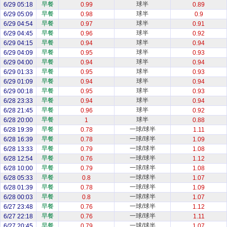
早餐
球半
6/29 05:18
0.99
0.89
早餐
球半
6/29 05:09
0.98
0.9
早餐
球半
6/29 04:54
0.97
0.91
早餐
球半
6/29 04:45
0.96
0.92
早餐
球半
6/29 04:15
0.94
0.94
早餐
球半
6/29 04:09
0.95
0.93
早餐
球半
6/29 04:00
0.94
0.94
早餐
球半
6/29 01:33
0.95
0.93
早餐
球半
6/29 01:09
0.94
0.94
早餐
球半
6/29 00:18
0.95
0.93
早餐
球半
6/28 23:33
0.94
0.94
早餐
球半
6/28 21:45
0.96
0.92
早餐
球半
6/28 20:00
1
0.88
早餐
一球/球半
6/28 19:39
0.78
1.11
早餐
一球/球半
6/28 16:39
0.78
1.09
早餐
一球/球半
6/28 13:33
0.79
1.08
早餐
一球/球半
6/28 12:54
0.76
1.12
早餐
一球/球半
6/28 10:00
0.79
1.08
早餐
一球/球半
6/28 05:33
0.8
1.07
早餐
一球/球半
6/28 01:39
0.78
1.09
早餐
一球/球半
6/28 00:03
0.8
1.07
早餐
一球/球半
6/27 23:48
0.76
1.12
早餐
一球/球半
6/27 22:18
0.76
1.11
早餐
一球/球半
6/27 20:45
0.79
1.07