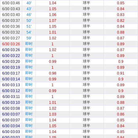
球半
6/30 03:46
40'
1.04
0.85
球半
6/30 03:43
43'
1.05
0.84
球半
6/30 03:40
46'
1.06
0.83
球半
6/30 03:37
50'
1.07
0.82
球半
6/30 03:36
51'
1.05
0.84
球半
6/30 03:32
54'
1.01
0.88
球半
6/30 03:27
59'
1.02
0.87
即时
球半
6/30 03:26
1
0.89
即时
球半
6/30 03:26
1.02
0.87
即时
球半
6/30 03:22
1
0.89
即时
球半
6/30 03:20
0.99
0.9
即时
球半
6/30 03:19
1
0.89
即时
球半
6/30 03:17
0.98
0.91
即时
球半
6/30 03:14
0.99
0.9
即时
球半
6/30 03:13
1
0.89
即时
球半
6/30 03:12
0.99
0.9
即时
球半
6/30 03:11
1
0.89
即时
球半
6/30 03:10
1.01
0.88
即时
球半
6/30 03:08
1.02
0.87
即时
球半
6/30 03:07
1.03
0.86
即时
球半
6/30 03:07
1.04
0.85
即时
球半
6/30 03:04
1.05
0.84
即时
球半
6/30 03:03
1.04
0.85
即时
球半
6/30 03:02
1.05
0.84