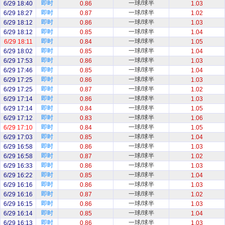
即时
一球/球半
6/29 18:40
0.86
1.03
即时
一球/球半
6/29 18:27
0.87
1.02
即时
一球/球半
6/29 18:12
0.86
1.03
即时
一球/球半
6/29 18:12
0.85
1.04
即时
一球/球半
6/29 18:11
0.84
1.05
即时
一球/球半
6/29 18:02
0.85
1.04
即时
一球/球半
6/29 17:53
0.86
1.03
即时
一球/球半
6/29 17:46
0.85
1.04
即时
一球/球半
6/29 17:25
0.86
1.03
即时
一球/球半
6/29 17:25
0.87
1.02
即时
一球/球半
6/29 17:14
0.86
1.03
即时
一球/球半
6/29 17:14
0.84
1.05
即时
一球/球半
6/29 17:12
0.83
1.06
即时
一球/球半
6/29 17:10
0.84
1.05
即时
一球/球半
6/29 17:03
0.85
1.04
即时
一球/球半
6/29 16:58
0.86
1.03
即时
一球/球半
6/29 16:58
0.87
1.02
即时
一球/球半
6/29 16:33
0.86
1.03
即时
一球/球半
6/29 16:22
0.85
1.04
即时
一球/球半
6/29 16:16
0.86
1.03
即时
一球/球半
6/29 16:16
0.87
1.02
即时
一球/球半
6/29 16:15
0.86
1.03
即时
一球/球半
6/29 16:14
0.85
1.04
即时
一球/球半
6/29 16:13
0.86
1.03