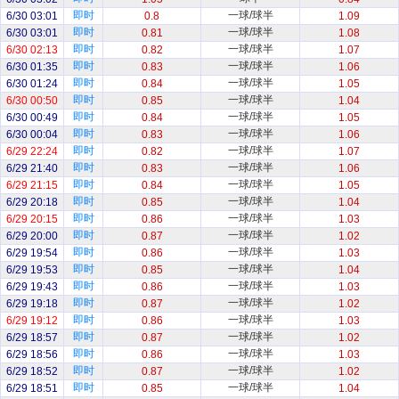
即时
一球/球半
6/30 03:01
0.8
1.09
即时
一球/球半
6/30 03:01
0.81
1.08
即时
一球/球半
6/30 02:13
0.82
1.07
即时
一球/球半
6/30 01:35
0.83
1.06
即时
一球/球半
6/30 01:24
0.84
1.05
即时
一球/球半
6/30 00:50
0.85
1.04
即时
一球/球半
6/30 00:49
0.84
1.05
即时
一球/球半
6/30 00:04
0.83
1.06
即时
一球/球半
6/29 22:24
0.82
1.07
即时
一球/球半
6/29 21:40
0.83
1.06
即时
一球/球半
6/29 21:15
0.84
1.05
即时
一球/球半
6/29 20:18
0.85
1.04
即时
一球/球半
6/29 20:15
0.86
1.03
即时
一球/球半
6/29 20:00
0.87
1.02
即时
一球/球半
6/29 19:54
0.86
1.03
即时
一球/球半
6/29 19:53
0.85
1.04
即时
一球/球半
6/29 19:43
0.86
1.03
即时
一球/球半
6/29 19:18
0.87
1.02
即时
一球/球半
6/29 19:12
0.86
1.03
即时
一球/球半
6/29 18:57
0.87
1.02
即时
一球/球半
6/29 18:56
0.86
1.03
即时
一球/球半
6/29 18:52
0.87
1.02
即时
一球/球半
6/29 18:51
0.85
1.04