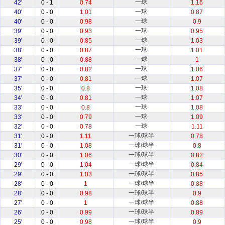
一球
42'
0 - 1
0.74
1.16
一球
40'
0 - 0
1.01
0.87
一球
40'
0 - 0
0.98
0.9
一球
39'
0 - 0
0.93
0.95
一球
39'
0 - 0
0.85
1.03
一球
38'
0 - 0
0.87
1.01
一球
38'
0 - 0
0.88
1
一球
37'
0 - 0
0.82
1.06
一球
37'
0 - 0
0.81
1.07
一球
35'
0 - 0
0.8
1.08
一球
34'
0 - 0
0.81
1.07
一球
33'
0 - 0
0.8
1.08
一球
33'
0 - 0
0.79
1.09
一球
32'
0 - 0
0.78
1.11
一球/球半
31'
0 - 0
1.11
0.78
一球/球半
31'
0 - 0
1.08
0.8
一球/球半
30'
0 - 0
1.06
0.82
一球/球半
29'
0 - 0
1.04
0.84
一球/球半
29'
0 - 0
1.03
0.85
一球/球半
28'
0 - 0
1
0.88
一球/球半
28'
0 - 0
0.98
0.9
一球/球半
27'
0 - 0
1
0.88
一球/球半
26'
0 - 0
0.99
0.89
一球/球半
25'
0 - 0
0.98
0.9