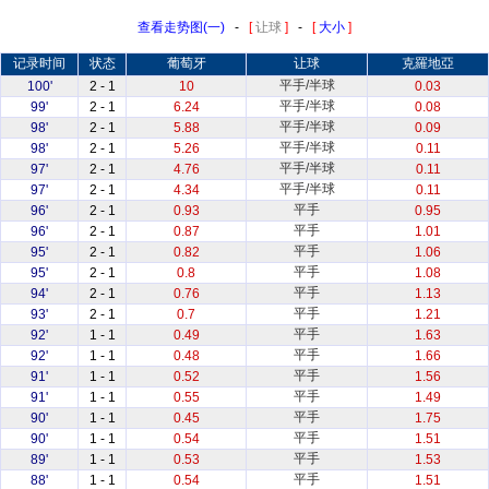
查看走势图(一)
-
[
让球
]
-
[
大小
]
记录时间
状态
葡萄牙
让球
克羅地亞
平手/半球
100'
2 - 1
10
0.03
平手/半球
99'
2 - 1
6.24
0.08
平手/半球
98'
2 - 1
5.88
0.09
平手/半球
98'
2 - 1
5.26
0.11
平手/半球
97'
2 - 1
4.76
0.11
平手/半球
97'
2 - 1
4.34
0.11
平手
96'
2 - 1
0.93
0.95
平手
96'
2 - 1
0.87
1.01
平手
95'
2 - 1
0.82
1.06
平手
95'
2 - 1
0.8
1.08
平手
94'
2 - 1
0.76
1.13
平手
93'
2 - 1
0.7
1.21
平手
92'
1 - 1
0.49
1.63
平手
92'
1 - 1
0.48
1.66
平手
91'
1 - 1
0.52
1.56
平手
91'
1 - 1
0.55
1.49
平手
90'
1 - 1
0.45
1.75
平手
90'
1 - 1
0.54
1.51
平手
89'
1 - 1
0.53
1.53
平手
88'
1 - 1
0.54
1.51