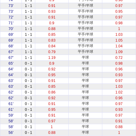
74'
1 - 1
0.9
0.98
平手/半球
73'
1 - 1
0.91
0.97
平手/半球
73'
1 - 1
0.93
0.95
平手/半球
72'
1 - 1
0.91
0.97
平手/半球
71'
1 - 1
0.9
0.98
平手/半球
70'
1 - 1
0.88
1
平手/半球
69'
1 - 1
0.85
1.03
平手/半球
69'
1 - 1
0.83
1.05
平手/半球
68'
1 - 1
0.84
1.04
平手/半球
67'
1 - 1
0.79
1.09
半球
67'
1 - 1
1.19
0.72
半球
65'
0 - 1
0.9
0.98
半球
64'
0 - 1
0.92
0.96
半球
64'
0 - 1
0.95
0.93
半球
63'
0 - 1
0.91
0.97
半球
63'
0 - 1
0.85
1.03
半球
62'
0 - 1
0.86
1.02
半球
62'
0 - 1
0.92
0.96
半球
61'
0 - 1
0.91
0.97
半球
61'
0 - 1
0.95
0.93
半球
59'
0 - 1
0.91
0.97
半球
58'
0 - 1
0.97
0.91
半球
58'
0 - 1
1
0.88
半球
56'
0 - 1
0.88
1