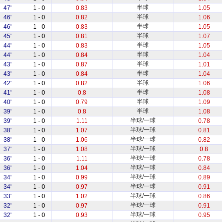
半球
47'
1 - 0
0.83
1.05
半球
46'
1 - 0
0.82
1.06
半球
46'
1 - 0
0.83
1.05
半球
45'
1 - 0
0.81
1.07
半球
44'
1 - 0
0.83
1.05
半球
44'
1 - 0
0.84
1.04
半球
43'
1 - 0
0.87
1.01
半球
43'
1 - 0
0.84
1.04
半球
42'
1 - 0
0.82
1.06
半球
41'
1 - 0
0.8
1.08
半球
40'
1 - 0
0.79
1.09
半球
39'
1 - 0
0.8
1.08
半球/一球
39'
1 - 0
1.11
0.78
半球/一球
38'
1 - 0
1.07
0.81
半球/一球
38'
1 - 0
1.06
0.82
半球/一球
37'
1 - 0
1.08
0.8
半球/一球
36'
1 - 0
1.11
0.78
半球/一球
36'
1 - 0
1.04
0.84
半球/一球
34'
1 - 0
0.99
0.89
半球/一球
34'
1 - 0
0.97
0.91
半球/一球
33'
1 - 0
1.02
0.86
半球/一球
32'
1 - 0
0.97
0.91
半球/一球
32'
1 - 0
0.93
0.95