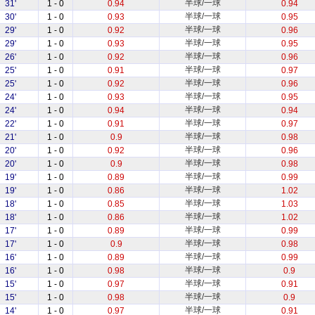
半球/一球
31'
1 - 0
0.94
0.94
半球/一球
30'
1 - 0
0.93
0.95
半球/一球
29'
1 - 0
0.92
0.96
半球/一球
29'
1 - 0
0.93
0.95
半球/一球
26'
1 - 0
0.92
0.96
半球/一球
25'
1 - 0
0.91
0.97
半球/一球
25'
1 - 0
0.92
0.96
半球/一球
24'
1 - 0
0.93
0.95
半球/一球
24'
1 - 0
0.94
0.94
半球/一球
22'
1 - 0
0.91
0.97
半球/一球
21'
1 - 0
0.9
0.98
半球/一球
20'
1 - 0
0.92
0.96
半球/一球
20'
1 - 0
0.9
0.98
半球/一球
19'
1 - 0
0.89
0.99
半球/一球
19'
1 - 0
0.86
1.02
半球/一球
18'
1 - 0
0.85
1.03
半球/一球
18'
1 - 0
0.86
1.02
半球/一球
17'
1 - 0
0.89
0.99
半球/一球
17'
1 - 0
0.9
0.98
半球/一球
16'
1 - 0
0.89
0.99
半球/一球
16'
1 - 0
0.98
0.9
半球/一球
15'
1 - 0
0.97
0.91
半球/一球
15'
1 - 0
0.98
0.9
半球/一球
14'
1 - 0
0.97
0.91