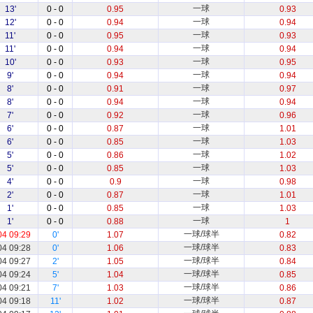
一球
13'
0 - 0
0.95
0.93
一球
12'
0 - 0
0.94
0.94
一球
11'
0 - 0
0.95
0.93
一球
11'
0 - 0
0.94
0.94
一球
10'
0 - 0
0.93
0.95
一球
9'
0 - 0
0.94
0.94
一球
8'
0 - 0
0.91
0.97
一球
8'
0 - 0
0.94
0.94
一球
7'
0 - 0
0.92
0.96
一球
6'
0 - 0
0.87
1.01
一球
6'
0 - 0
0.85
1.03
一球
5'
0 - 0
0.86
1.02
一球
5'
0 - 0
0.85
1.03
一球
4'
0 - 0
0.9
0.98
一球
2'
0 - 0
0.87
1.01
一球
1'
0 - 0
0.85
1.03
一球
1'
0 - 0
0.88
1
一球/球半
04 09:29
0'
1.07
0.82
一球/球半
04 09:28
0'
1.06
0.83
一球/球半
04 09:27
2'
1.05
0.84
一球/球半
04 09:24
5'
1.04
0.85
一球/球半
04 09:21
7'
1.03
0.86
一球/球半
04 09:18
11'
1.02
0.87