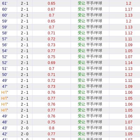
受让
平手/半球
61'
2 - 1
0.65
1.2
受让
平手/半球
60'
2 - 1
0.67
1.17
受让
平手/半球
60'
2 - 1
0.7
1.13
受让
平手/半球
59'
2 - 1
0.65
1.2
受让
平手/半球
59'
2 - 1
0.7
1.13
受让
平手/半球
58'
2 - 1
0.71
1.12
受让
平手/半球
57'
2 - 1
0.72
1.11
受让
平手/半球
56'
2 - 1
0.73
1.09
受让
平手/半球
54'
2 - 1
0.77
1.05
受让
平手/半球
52'
2 - 1
0.75
1.07
受让
平手/半球
52'
2 - 1
0.69
1.14
受让
平手/半球
51'
2 - 1
0.7
1.13
受让
平手/半球
50'
2 - 1
0.71
1.12
受让
平手/半球
49'
2 - 1
0.72
1.11
受让
平手/半球
47'
2 - 1
0.73
1.09
受让
平手/半球
H/T
'
2 - 1
0.76
1.06
受让
平手/半球
H/T
'
2 - 1
0.77
1.05
受让
平手/半球
H/T
'
2 - 1
0.76
1.06
受让
平手/半球
H/T
'
2 - 1
0.77
1.05
受让
平手/半球
49'
2 - 1
0.76
1.06
受让
平手/半球
48'
2 - 1
0.75
1.07
受让
平手/半球
43'
2 - 0
0.8
1.02
受让
平手/半球
42'
2 - 0
0.77
1.05
受让
平手/半球