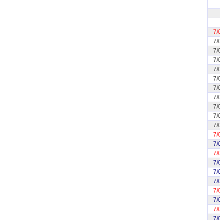
7/
7/
7/
7/
7/
7/
7/
7/
7/
7/
7/
7/
7/
7/
7/
7/
7/
7/
7/
7/
7/