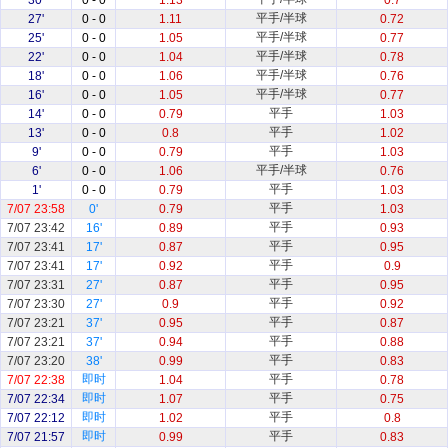
30'
0 - 0
1.13
0.7
平手/半球
27'
0 - 0
1.11
0.72
平手/半球
25'
0 - 0
1.05
0.77
平手/半球
22'
0 - 0
1.04
0.78
平手/半球
18'
0 - 0
1.06
0.76
平手/半球
16'
0 - 0
1.05
0.77
平手
14'
0 - 0
0.79
1.03
平手
13'
0 - 0
0.8
1.02
平手
9'
0 - 0
0.79
1.03
平手/半球
6'
0 - 0
1.06
0.76
平手
1'
0 - 0
0.79
1.03
平手
7/07 23:58
0'
0.79
1.03
平手
7/07 23:42
16'
0.89
0.93
平手
7/07 23:41
17'
0.87
0.95
平手
7/07 23:41
17'
0.92
0.9
平手
7/07 23:31
27'
0.87
0.95
平手
7/07 23:30
27'
0.9
0.92
平手
7/07 23:21
37'
0.95
0.87
平手
7/07 23:21
37'
0.94
0.88
平手
7/07 23:20
38'
0.99
0.83
即时
平手
7/07 22:38
1.04
0.78
即时
平手
7/07 22:34
1.07
0.75
即时
平手
7/07 22:12
1.02
0.8
即时
平手
7/07 21:57
0.99
0.83