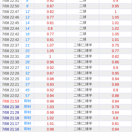
二球
7/08 22:51
8'
0.92
0.9
二球
7/08 22:50
9'
0.87
0.95
二球
7/08 22:47
12'
0.82
1
二球
7/08 22:46
12'
0.77
1.05
二球
7/08 22:45
14'
0.81
1.01
二球
7/08 22:44
14'
0.8
1.02
二球
7/08 22:42
16'
0.77
1.05
二球
7/08 22:42
17'
0.81
1.01
二球/二球半
7/08 22:37
21'
1.07
0.75
二球/二球半
7/08 22:33
25'
1.05
0.77
二球/二球半
7/08 22:31
28'
1
0.82
二球/二球半
7/08 22:30
28'
0.96
0.86
二球/二球半
7/08 22:27
31'
0.92
0.9
二球/二球半
7/08 22:26
32'
0.87
0.95
二球/二球半
7/08 22:25
33'
0.88
0.94
二球/二球半
7/08 22:21
37'
0.93
0.89
二球/二球半
7/08 22:13
45'
0.92
0.9
二球/二球半
7/08 22:02
57'
0.94
0.88
即时
二球/二球半
7/08 21:53
0.98
0.84
即时
二球/二球半
7/08 21:38
1.03
0.79
即时
二球/二球半
7/08 21:28
0.98
0.84
即时
二球/二球半
7/08 21:18
1.02
0.8
即时
二球/二球半
7/08 21:17
1.01
0.81
即时
二球/二球半
7/08 21:16
0.98
0.84