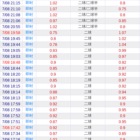
即时
二球/二球半
7/08 21:15
1.02
0.8
即时
二球/二球半
7/08 21:10
1.07
0.75
即时
二球/二球半
7/08 21:08
1.02
0.8
即时
二球/二球半
7/08 21:06
0.97
0.85
即时
二球/二球半
7/08 20:55
1.02
0.8
即时
二球
7/08 19:58
0.75
1.07
即时
二球
7/08 19:45
0.8
1.02
即时
二球
7/08 19:44
0.78
1.04
即时
二球
7/08 19:05
0.83
0.99
即时
二球
7/08 19:03
0.85
0.97
即时
二球
7/08 18:48
0.9
0.92
即时
二球
7/08 18:44
0.85
0.97
即时
二球
7/08 18:20
0.9
0.92
即时
二球
7/08 18:19
0.85
0.97
即时
二球
7/08 18:15
0.9
0.92
即时
二球
7/08 18:14
0.88
0.94
即时
二球
7/08 18:13
0.87
0.95
即时
二球
7/08 17:59
0.92
0.9
即时
二球
7/08 17:58
0.87
0.95
即时
二球
7/08 17:52
0.92
0.9
即时
二球
7/08 17:51
0.87
0.95
即时
二球
7/08 17:42
0.92
0.9
即时
二球
7/08 17:34
0.97
0.85
即时
二球
7/08 17:16
1.02
0.8