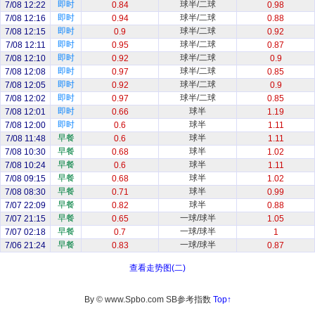
即时
球半/二球
7/08 12:22
0.84
0.98
即时
球半/二球
7/08 12:16
0.94
0.88
即时
球半/二球
7/08 12:15
0.9
0.92
即时
球半/二球
7/08 12:11
0.95
0.87
即时
球半/二球
7/08 12:10
0.92
0.9
即时
球半/二球
7/08 12:08
0.97
0.85
即时
球半/二球
7/08 12:05
0.92
0.9
即时
球半/二球
7/08 12:02
0.97
0.85
即时
球半
7/08 12:01
0.66
1.19
即时
球半
7/08 12:00
0.6
1.11
早餐
球半
7/08 11:48
0.6
1.11
早餐
球半
7/08 10:30
0.68
1.02
早餐
球半
7/08 10:24
0.6
1.11
早餐
球半
7/08 09:15
0.68
1.02
早餐
球半
7/08 08:30
0.71
0.99
早餐
球半
7/07 22:09
0.82
0.88
早餐
一球/球半
7/07 21:15
0.65
1.05
早餐
一球/球半
7/07 02:18
0.7
1
早餐
一球/球半
7/06 21:24
0.83
0.87
查看走势图(二)
By © www.Spbo.com SB参考指数
Top↑