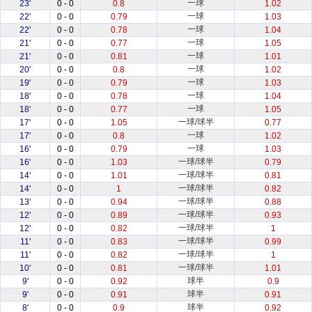
一球
23'
0 - 0
0.8
1.02
一球
22'
0 - 0
0.79
1.03
一球
22'
0 - 0
0.78
1.04
一球
21'
0 - 0
0.77
1.05
一球
21'
0 - 0
0.81
1.01
一球
20'
0 - 0
0.8
1.02
一球
19'
0 - 0
0.79
1.03
一球
18'
0 - 0
0.78
1.04
一球
18'
0 - 0
0.77
1.05
一球/球半
17'
0 - 0
1.05
0.77
一球
17'
0 - 0
0.8
1.02
一球
16'
0 - 0
0.79
1.03
一球/球半
16'
0 - 0
1.03
0.79
一球/球半
14'
0 - 0
1.01
0.81
一球/球半
14'
0 - 0
1
0.82
一球/球半
13'
0 - 0
0.94
0.88
一球/球半
12'
0 - 0
0.89
0.93
一球/球半
12'
0 - 0
0.82
1
一球/球半
11'
0 - 0
0.83
0.99
一球/球半
11'
0 - 0
0.82
1
一球/球半
10'
0 - 0
0.81
1.01
球半
9'
0 - 0
0.92
0.9
球半
9'
0 - 0
0.91
0.91
球半
8'
0 - 0
0.9
0.92