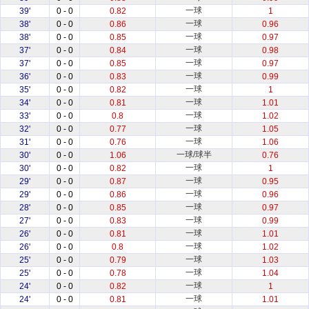
一球
39'
0 - 0
0.82
1
一球
38'
0 - 0
0.86
0.96
一球
38'
0 - 0
0.85
0.97
一球
37'
0 - 0
0.84
0.98
一球
37'
0 - 0
0.85
0.97
一球
36'
0 - 0
0.83
0.99
一球
35'
0 - 0
0.82
1
一球
34'
0 - 0
0.81
1.01
一球
33'
0 - 0
0.8
1.02
一球
32'
0 - 0
0.77
1.05
一球
31'
0 - 0
0.76
1.06
一球/球半
30'
0 - 0
1.06
0.76
一球
30'
0 - 0
0.82
1
一球
29'
0 - 0
0.87
0.95
一球
29'
0 - 0
0.86
0.96
一球
28'
0 - 0
0.85
0.97
一球
27'
0 - 0
0.83
0.99
一球
26'
0 - 0
0.81
1.01
一球
26'
0 - 0
0.8
1.02
一球
25'
0 - 0
0.79
1.03
一球
25'
0 - 0
0.78
1.04
一球
24'
0 - 0
0.82
1
一球
24'
0 - 0
0.81
1.01