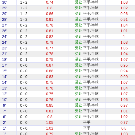
受让
平手/半球
30'
1 - 2
0.74
1.08
受让
平手/半球
29'
1 - 2
0.8
1.02
受让
平手/半球
29'
1 - 2
0.86
0.96
受让
平手/半球
28'
1 - 2
0.91
0.91
受让
平手/半球
27'
0 - 2
0.78
1.04
受让
平手/半球
26'
0 - 2
0.81
1.01
受让
平手/半球
24'
0 - 2
0.82
1
受让
平手/半球
24'
0 - 2
0.79
1.03
受让
平手/半球
23'
0 - 2
0.77
1.05
受让
平手/半球
21'
0 - 2
0.78
1.04
受让
平手/半球
18'
0 - 1
0.75
1.07
受让
平手/半球
17'
0 - 0
0.87
0.95
受让
平手/半球
15'
0 - 0
0.88
0.94
受让
平手/半球
14'
0 - 0
0.83
0.99
受让
平手/半球
14'
0 - 0
0.75
1.07
受让
平手/半球
13'
0 - 0
0.78
1.04
受让
平手/半球
12'
0 - 0
0.75
1.07
受让
平手/半球
10'
0 - 0
0.76
1.06
受让
平手/半球
9'
0 - 0
0.85
0.97
受让
平手/半球
7'
0 - 0
0.81
1.01
受让
平手/半球
6'
0 - 0
0.8
1.02
平手
2'
0 - 0
1.05
0.77
平手
1'
0 - 0
1.02
0.8
受让
平手/半球
1'
0 - 0
0.79
1.03