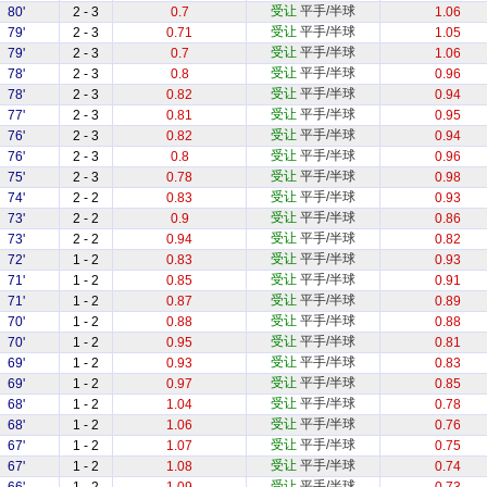
受让
平手/半球
80'
2 - 3
0.7
1.06
受让
平手/半球
79'
2 - 3
0.71
1.05
受让
平手/半球
79'
2 - 3
0.7
1.06
受让
平手/半球
78'
2 - 3
0.8
0.96
受让
平手/半球
78'
2 - 3
0.82
0.94
受让
平手/半球
77'
2 - 3
0.81
0.95
受让
平手/半球
76'
2 - 3
0.82
0.94
受让
平手/半球
76'
2 - 3
0.8
0.96
受让
平手/半球
75'
2 - 3
0.78
0.98
受让
平手/半球
74'
2 - 2
0.83
0.93
受让
平手/半球
73'
2 - 2
0.9
0.86
受让
平手/半球
73'
2 - 2
0.94
0.82
受让
平手/半球
72'
1 - 2
0.83
0.93
受让
平手/半球
71'
1 - 2
0.85
0.91
受让
平手/半球
71'
1 - 2
0.87
0.89
受让
平手/半球
70'
1 - 2
0.88
0.88
受让
平手/半球
70'
1 - 2
0.95
0.81
受让
平手/半球
69'
1 - 2
0.93
0.83
受让
平手/半球
69'
1 - 2
0.97
0.85
受让
平手/半球
68'
1 - 2
1.04
0.78
受让
平手/半球
68'
1 - 2
1.06
0.76
受让
平手/半球
67'
1 - 2
1.07
0.75
受让
平手/半球
67'
1 - 2
1.08
0.74
受让
平手/半球