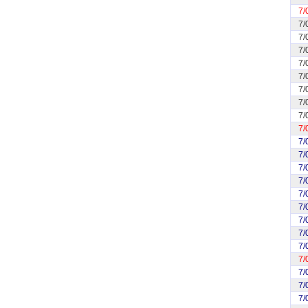
7/
7/
7/
7/
7/
7/
7/
7/
7/
7/
7/
7/
7/
7/
7/
7/
7/
7/
7/
7/
7/
7/
7/