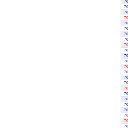
7/
7/
7/
7/
7/
7/
7/
7/
7/
7/
7/
7/
7/
7/
7/
7/
7/
7/
7/
7/
7/
7/
7/
7/