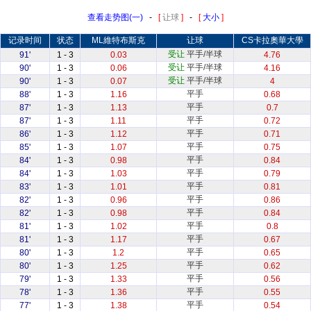
查看走势图(一)
-
[
让球
]
-
[
大小
]
记录时间
状态
ML維特布斯克
让球
CS卡拉奧華大學
受让
平手/半球
91'
1 - 3
0.03
4.76
受让
平手/半球
90'
1 - 3
0.06
4.16
受让
平手/半球
90'
1 - 3
0.07
4
平手
88'
1 - 3
1.16
0.68
平手
87'
1 - 3
1.13
0.7
平手
87'
1 - 3
1.11
0.72
平手
86'
1 - 3
1.12
0.71
平手
85'
1 - 3
1.07
0.75
平手
84'
1 - 3
0.98
0.84
平手
84'
1 - 3
1.03
0.79
平手
83'
1 - 3
1.01
0.81
平手
82'
1 - 3
0.96
0.86
平手
82'
1 - 3
0.98
0.84
平手
81'
1 - 3
1.02
0.8
平手
81'
1 - 3
1.17
0.67
平手
80'
1 - 3
1.2
0.65
平手
80'
1 - 3
1.25
0.62
平手
79'
1 - 3
1.33
0.56
平手
78'
1 - 3
1.36
0.55
平手
77'
1 - 3
1.38
0.54