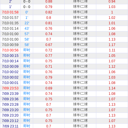
球半/二球
2'
0 - 0
0.88
0.94
球半/二球
1'
0 - 0
0.79
1.03
球半/二球
7/10 01:58
0'
0.82
1
球半/二球
7/10 01:57
1'
0.8
1.02
球半/二球
7/10 01:35
22'
0.81
1.01
球半/二球
7/10 01:14
43'
0.76
1.06
球半/二球
7/10 01:00
57'
0.74
1.08
球半/二球
7/10 01:00
58'
0.7
1.13
球半/二球
7/10 00:59
58'
0.67
1.17
即时
球半/二球
7/10 00:56
0.72
1.11
即时
球半/二球
7/10 00:15
0.77
1.05
即时
球半/二球
7/10 00:14
0.75
1.07
即时
球半/二球
7/10 00:09
0.71
1.12
即时
球半/二球
7/10 00:02
0.76
1.06
即时
球半/二球
7/10 00:02
0.79
1.03
即时
球半/二球
7/10 00:01
0.74
1.08
即时
球半/二球
7/09 23:53
0.69
1.14
即时
球半/二球
7/09 23:39
0.74
1.08
即时
球半/二球
7/09 23:36
0.75
1.07
即时
球半/二球
7/09 23:28
0.7
1.13
即时
球半/二球
7/09 23:20
0.75
1.07
即时
球半/二球
7/09 23:20
0.7
1.13
即时
球半/二球
7/09 23:12
0.75
1.07
即时
球半/二球
7/09 23:11
0.7
1.13