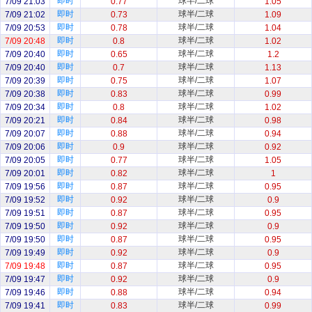
即时
球半/二球
7/09 21:03
0.77
1.05
即时
球半/二球
7/09 21:02
0.73
1.09
即时
球半/二球
7/09 20:53
0.78
1.04
即时
球半/二球
7/09 20:48
0.8
1.02
即时
球半/二球
7/09 20:40
0.65
1.2
即时
球半/二球
7/09 20:40
0.7
1.13
即时
球半/二球
7/09 20:39
0.75
1.07
即时
球半/二球
7/09 20:38
0.83
0.99
即时
球半/二球
7/09 20:34
0.8
1.02
即时
球半/二球
7/09 20:21
0.84
0.98
即时
球半/二球
7/09 20:07
0.88
0.94
即时
球半/二球
7/09 20:06
0.9
0.92
即时
球半/二球
7/09 20:05
0.77
1.05
即时
球半/二球
7/09 20:01
0.82
1
即时
球半/二球
7/09 19:56
0.87
0.95
即时
球半/二球
7/09 19:52
0.92
0.9
即时
球半/二球
7/09 19:51
0.87
0.95
即时
球半/二球
7/09 19:50
0.92
0.9
即时
球半/二球
7/09 19:50
0.87
0.95
即时
球半/二球
7/09 19:49
0.92
0.9
即时
球半/二球
7/09 19:48
0.87
0.95
即时
球半/二球
7/09 19:47
0.92
0.9
即时
球半/二球
7/09 19:46
0.88
0.94
即时
球半/二球
7/09 19:41
0.83
0.99