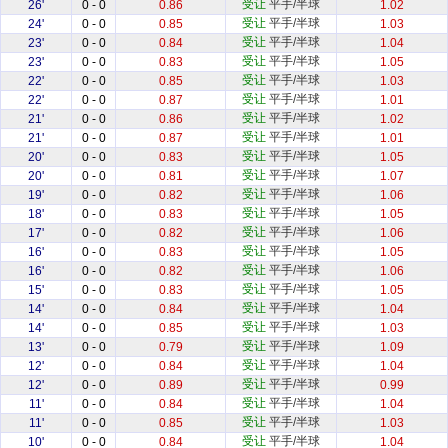
受让
平手/半球
26'
0 - 0
0.86
1.02
受让
平手/半球
24'
0 - 0
0.85
1.03
受让
平手/半球
23'
0 - 0
0.84
1.04
受让
平手/半球
23'
0 - 0
0.83
1.05
受让
平手/半球
22'
0 - 0
0.85
1.03
受让
平手/半球
22'
0 - 0
0.87
1.01
受让
平手/半球
21'
0 - 0
0.86
1.02
受让
平手/半球
21'
0 - 0
0.87
1.01
受让
平手/半球
20'
0 - 0
0.83
1.05
受让
平手/半球
20'
0 - 0
0.81
1.07
受让
平手/半球
19'
0 - 0
0.82
1.06
受让
平手/半球
18'
0 - 0
0.83
1.05
受让
平手/半球
17'
0 - 0
0.82
1.06
受让
平手/半球
16'
0 - 0
0.83
1.05
受让
平手/半球
16'
0 - 0
0.82
1.06
受让
平手/半球
15'
0 - 0
0.83
1.05
受让
平手/半球
14'
0 - 0
0.84
1.04
受让
平手/半球
14'
0 - 0
0.85
1.03
受让
平手/半球
13'
0 - 0
0.79
1.09
受让
平手/半球
12'
0 - 0
0.84
1.04
受让
平手/半球
12'
0 - 0
0.89
0.99
受让
平手/半球
11'
0 - 0
0.84
1.04
受让
平手/半球
11'
0 - 0
0.85
1.03
受让
平手/半球
10'
0 - 0
0.84
1.04